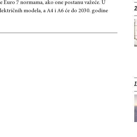
re Euro 7 normama, ako one postanu važeće. U
Z
lektričnih modela, a A4 i A6 će do 2030. godine
I