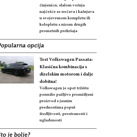
činjenicu, slalom vožnja
najčešće se uočava i kažnjava
u svojevrsnom kompletu ili
kolopletu s nizom drugih
prometnih prekršaja
Popularna opcija
Test Volkswagen Passata:
Klasična kombinacija s
dizelskim motorom i dalje
dobitna!
Volkswagen je opet tržištu
ponudio pažljivo promišljeni
proizvod s jasnim
prednostima poput
štedljivosti, prostranosti i
uglađenosti
to je bolje?