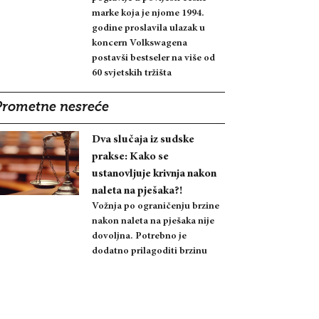
marke koja je njome 1994.
godine proslavila ulazak u
koncern Volkswagena
postavši bestseler na više od
60 svjetskih tržišta
Prometne nesreće
Dva slučaja iz sudske
prakse: Kako se
ustanovljuje krivnja nakon
naleta na pješaka?!
Vožnja po ograničenju brzine
nakon naleta na pješaka nije
dovoljna. Potrebno je
dodatno prilagoditi brzinu