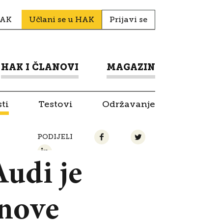
HAK
Učlani se u HAK
Prijavi se
HAK I ČLANOVI
MAGAZIN
ti
Testovi
Održavanje
PODIJELI
Audi je
 nove