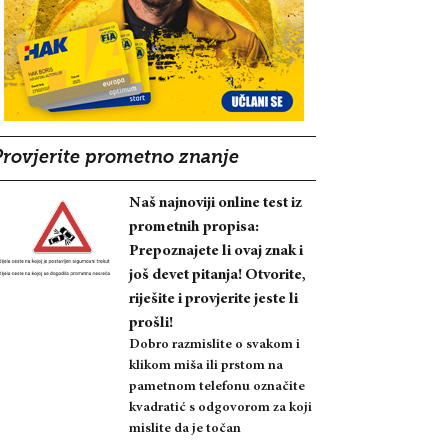
Provjerite prometno znanje
Naš najnoviji online test iz
prometnih propisa:
Prepoznajete li ovaj znak i
još devet pitanja! Otvorite,
riješite i provjerite jeste li
prošli!
Dobro razmislite o svakom i
klikom miša ili prstom na
pametnom telefonu označite
kvadratić s odgovorom za koji
mislite da je točan