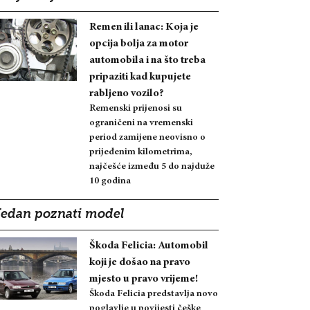
Remen ili lanac: Koja je
opcija bolja za motor
automobila i na što treba
pripaziti kad kupujete
rabljeno vozilo?
Remenski prijenosi su
ograničeni na vremenski
period zamijene neovisno o
prijeđenim kilometrima,
najčešće između 5 do najduže
10 godina
Jedan poznati model
Škoda Felicia: Automobil
koji je došao na pravo
mjesto u pravo vrijeme!
Škoda Felicia predstavlja novo
poglavlje u povijesti češke