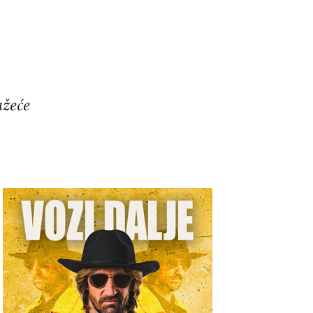
ažeće