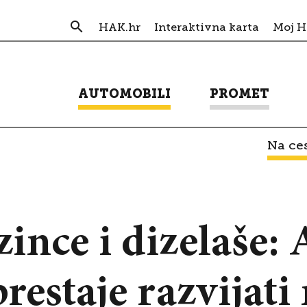
HAK.hr
Interaktivna karta
Moj 
AUTOMOBILI
PROMET
Na ces
ince i dizelaše: 
restaje razvijati