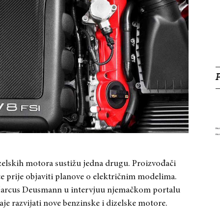
izelskih motora sustižu jedna drugu. Proizvođači
e prije objaviti planove o električnim modelima.
or Marcus Deusmann u intervjuu njemačkom portalu
e razvijati nove benzinske i dizelske motore.