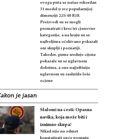
ovoga puta se našao rekordan
31 model u sve popularnijoj
dimenziji 225/40 R18.
Proizvodi su se mogli
promatrati i kroz tri cjenovne
kategorije, a na kraju su se
najboljima očekivano pokazali
oni skuplji i poznatiji.
Također, gume srednje cijene
pokazale su se uglavnom
dobrima, a one najjeftinije
uglavnom su zaslužile loše
ocjene
Zakon je jasan
Slalomi na cesti: Opasna
navika, koja može biti i
iznimno skupa!
Nikad nije na odmet
konstatirati opće poznatu