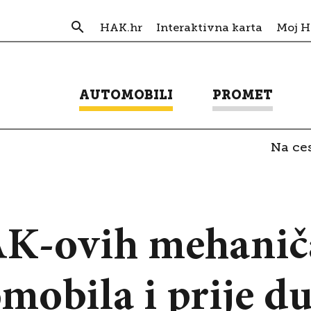
HAK.hr
Interaktivna karta
Moj 
AUTOMOBILI
PROMET
Na ces
AK-ovih mehanič
omobila i prije d