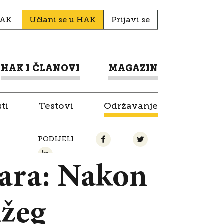
HAK
Učlani se u HAK
Prijavi se
HAK I ČLANOVI
MAGAZIN
ti
Testovi
Održavanje
PODIJELI
ara: Nakon
užeg