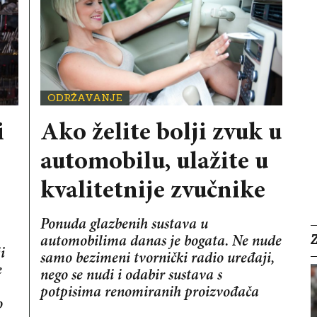
ODRŽAVANJE
i
Ako želite bolji zvuk u
automobilu, ulažite u
kvalitetnije zvučnike
Ponuda glazbenih sustava u
automobilima danas je bogata. Ne nude
i
samo bezimeni tvornički radio uređaji,
e
nego se nudi i odabir sustava s
potpisima renomiranih proizvođača
o