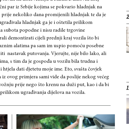
ni par iz Srbije kojima se pokvario hladnjak na
prije nekoliko dana promijenili hladnjak te da je
Z
građivala hladnjak ga je i oštetila prilikom
ila subota popodne i nisu radile trgovine
ali demontirati cijeli prednji kraj vozila što bi
 raznim alatima pa sam im uspio pomoću posebne
iti
nastavak putovanja. Vjerujte, nije bilo lako, ali
ima, s tim da je gospođa u vozilu bila trudna i
 htjela dati djetetu moje ime. Eto, svašta čovjek
a iz ovog primjera sami vide da poslije nekog većeg
žnju prije nego što krenu na duži put, kao i da bi
I
 prilikom ugrađivanja dijelov
a na vozila.