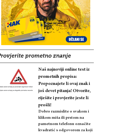
Provjerite prometno znanje
Naš najnoviji online test iz
prometnih propisa:
Prepoznajete li ovaj znak i
još devet pitanja! Otvorite,
riješite i provjerite jeste li
prošli!
Dobro razmislite o svakom i
klikom miša ili prstom na
pametnom telefonu označite
kvadratić s odgovorom za koji