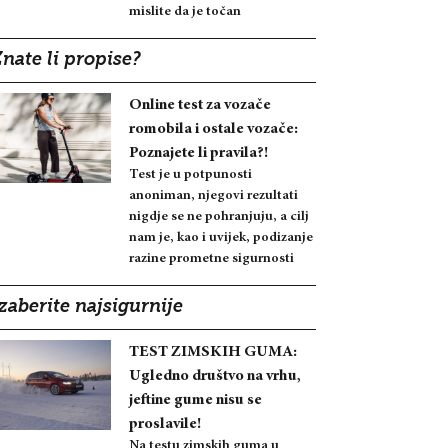
mislite da je točan
nate li propise?
Online test za vozače
romobila i ostale vozače:
Poznajete li pravila?!
Test je u potpunosti
anoniman, njegovi rezultati
nigdje se ne pohranjuju, a cilj
nam je, kao i uvijek, podizanje
razine prometne sigurnosti
zaberite najsigurnije
TEST ZIMSKIH GUMA:
Ugledno društvo na vrhu,
jeftine gume nisu se
proslavile!
Na testu zimskih guma u