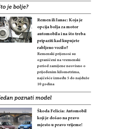
to je bolje?
Remen ili lanac: Koja je
opcija bolja za motor
automobila i na što treba
pripaziti kad kupujete
rabljeno vozilo?
Remenski prijenosi su
ograničeni na vremenski
period zamijene neovisno o
prijeđenim kilometrima,
najčešće između 5 do najduže
10 godina
Jedan poznati model
Škoda Felicia: Automobil
koji je došao na pravo
mjesto u pravo vrijeme!