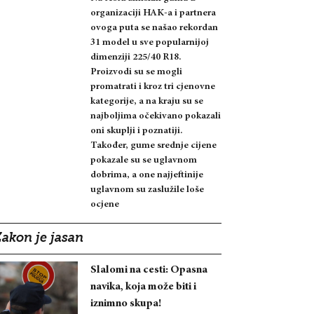
organizaciji HAK-a i partnera
ovoga puta se našao rekordan
31 model u sve popularnijoj
dimenziji 225/40 R18.
Proizvodi su se mogli
promatrati i kroz tri cjenovne
kategorije, a na kraju su se
najboljima očekivano pokazali
oni skuplji i poznatiji.
Također, gume srednje cijene
pokazale su se uglavnom
dobrima, a one najjeftinije
uglavnom su zaslužile loše
ocjene
Zakon je jasan
Slalomi na cesti: Opasna
navika, koja može biti i
iznimno skupa!