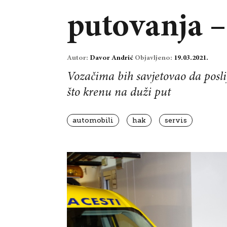
putovanja –
Autor:
Davor Andrić
Objavljeno:
19.03.2021.
Vozačima bih savjetovao da posl
što krenu na duži put
automobili
hak
servis