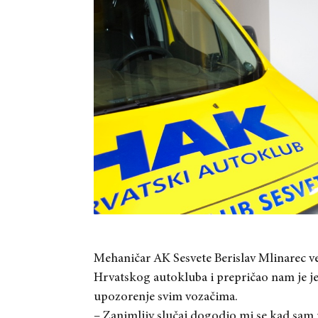
Mehaničar AK Sesvete Berislav Mlinarec ve
Hrvatskog autokluba i prepričao nam je jed
upozorenje svim vozačima.
– Zanimljiv slučaj dogodio mi se kad sam 