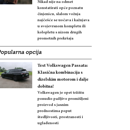
Nikad nije na odmet
konstatirati opće poznatu
činjenicu, slalom vožnja
najčešće se uočava i kažnjava
u svojevrsnom kompletu ili
kolopletu s nizom drugih
prometnih prekršaja
Popularna opcija
Test Volkswagen Passata:
Klasična kombinacija s
dizelskim motorom i dalje
dobitna!
Volkswagen je opet tržištu
ponudio pažljivo promišljeni
proizvod s jasnim
prednostima poput
štedljivosti, prostranosti i
uglađenosti