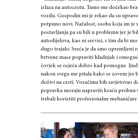
izlaza na autocestu. Tamo me dočekao brač
vozilu. Gospodin mi je rekao da su upravo 
potpuno novi. Nažalost, osoba koja im je u
postavljanja pa su bili u problemu jer je b
autodijelova, kao ni servisi, s tim da bi mor
dugo trajalo. Sreća je da smo opremljeni
brtvene mase popraviti hladnjak i omoguć
čovjek se osjeća dobro kad pomogne
ljud
nakon svega me pitala kako se zovem jer bi
doživi na cesti. Vozačima bih savjetovao d
popravka moraju napraviti kraću probnu vo
trebali koristiti profesionalne mehaničare