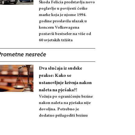
Škoda Felicia predstavlja novo
poglavlje u povijesti češke
marke koja je njome 1994.
godine proslavila ulazak u
koncern Volkswagena
postavši bestseler na više od
60 svjetskih tržišta
Prometne nesreće
Dva slučaja iz sudske
prakse: Kako se
ustanovljuje krivnja nakon
naleta na pješaka?!
Vožnja po ograničenju brzine
nakon naleta na pješaka nije
dovoljna. Potrebno je
dodatno prilagoditi brzinu