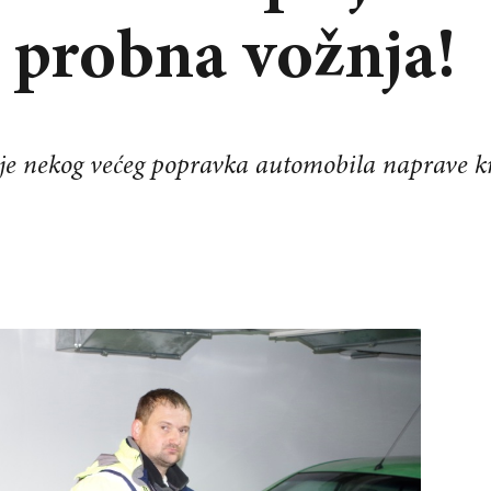
 probna vožnja!
ije nekog većeg popravka automobila naprave k