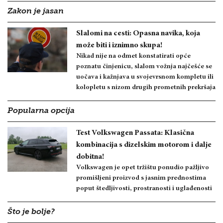
Zakon je jasan
Slalomi na cesti: Opasna navika, koja
može biti i iznimno skupa!
Nikad nije na odmet konstatirati opće
poznatu činjenicu, slalom vožnja najčešće se
uočava i kažnjava u svojevrsnom kompletu ili
kolopletu s nizom drugih prometnih prekršaja
Popularna opcija
Test Volkswagen Passata: Klasična
kombinacija s dizelskim motorom i dalje
dobitna!
Volkswagen je opet tržištu ponudio pažljivo
promišljeni proizvod s jasnim prednostima
poput štedljivosti, prostranosti i uglađenosti
Što je bolje?