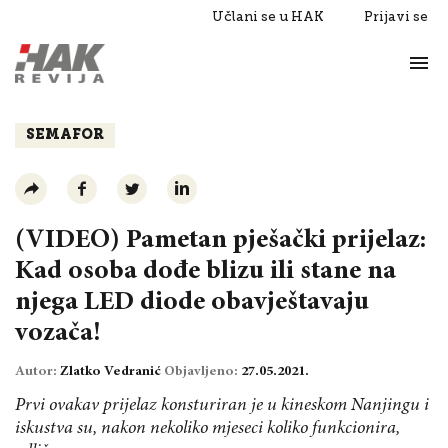
Učlani se u HAK
Prijavi se
Život
Razgovori
SEMAFOR
(VIDEO) Pametan pješački prijelaz:
Kad osoba dođe blizu ili stane na
njega LED diode obavještavaju
vozača!
Autor:
Zlatko Vedranić
Objavljeno:
27.05.2021.
Prvi ovakav prijelaz konsturiran je u kineskom Nanjingu i
iskustva su, nakon nekoliko mjeseci koliko funkcionira,