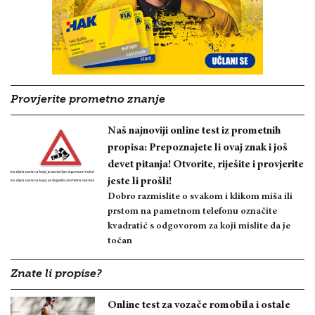
Provjerite prometno znanje
Naš najnoviji online test iz prometnih
propisa: Prepoznajete li ovaj znak i još
devet pitanja! Otvorite, riješite i provjerite
jeste li prošli!
Dobro razmislite o svakom i klikom miša ili
prstom na pametnom telefonu označite
kvadratić s odgovorom za koji mislite da je
točan
Znate li propise?
Online test za vozače romobila i ostale