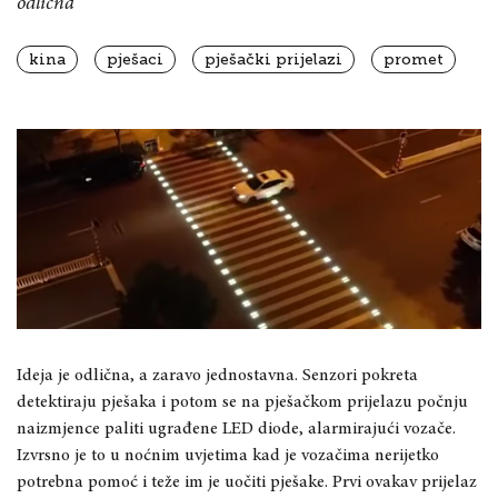
odlična
kina
pješaci
pješački prijelazi
promet
Ideja je odlična, a zaravo jednostavna. Senzori pokreta
detektiraju pješaka i potom se na pješačkom prijelazu počnju
naizmjence paliti ugrađene LED diode, alarmirajući vozače.
Izvrsno je to u noćnim uvjetima kad je vozačima nerijetko
potrebna pomoć i teže im je uočiti pješake. Prvi ovakav prijelaz