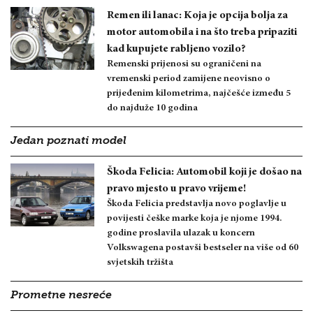
Remen ili lanac: Koja je opcija bolja za
motor automobila i na što treba pripaziti
kad kupujete rabljeno vozilo?
Remenski prijenosi su ograničeni na
vremenski period zamijene neovisno o
prijeđenim kilometrima, najčešće između 5
do najduže 10 godina
Jedan poznati model
Škoda Felicia: Automobil koji je došao na
pravo mjesto u pravo vrijeme!
Škoda Felicia predstavlja novo poglavlje u
povijesti češke marke koja je njome 1994.
godine proslavila ulazak u koncern
Volkswagena postavši bestseler na više od 60
svjetskih tržišta
Prometne nesreće