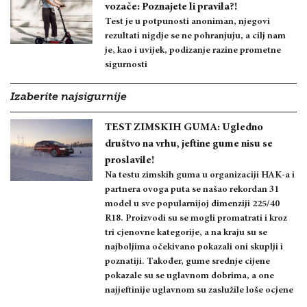
vozače: Poznajete li pravila?!
Test je u potpunosti anoniman, njegovi
rezultati nigdje se ne pohranjuju, a cilj nam
je, kao i uvijek, podizanje razine prometne
sigurnosti
Izaberite najsigurnije
TEST ZIMSKIH GUMA: Ugledno
društvo na vrhu, jeftine gume nisu se
proslavile!
Na testu zimskih guma u organizaciji HAK-a i
partnera ovoga puta se našao rekordan 31
model u sve popularnijoj dimenziji 225/40
R18. Proizvodi su se mogli promatrati i kroz
tri cjenovne kategorije, a na kraju su se
najboljima očekivano pokazali oni skuplji i
poznatiji. Također, gume srednje cijene
pokazale su se uglavnom dobrima, a one
najjeftinije uglavnom su zaslužile loše ocjene