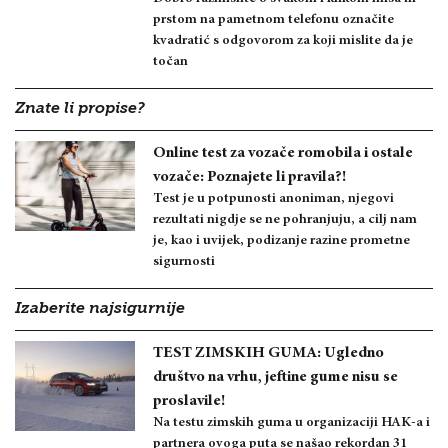
prstom na pametnom telefonu označite
kvadratić s odgovorom za koji mislite da je
točan
Znate li propise?
Online test za vozače romobila i ostale
vozače: Poznajete li pravila?!
Test je u potpunosti anoniman, njegovi
rezultati nigdje se ne pohranjuju, a cilj nam
je, kao i uvijek, podizanje razine prometne
sigurnosti
Izaberite najsigurnije
TEST ZIMSKIH GUMA: Ugledno
društvo na vrhu, jeftine gume nisu se
proslavile!
Na testu zimskih guma u organizaciji HAK-a i
partnera ovoga puta se našao rekordan 31