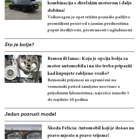
kombinacija s dizelskim motorom i dalje
dobitna!
Volkswagen je opet tržištu ponudio pažljivo
promišljeni proizvod s jasnim prednostima
poput štedljivosti, prostranosti i uglađenosti
Što je bolje?
Remen ili lanac: Koja je opcija bolja za
motor automobila i na što treba pripaziti
kad kupujete rabljeno vozilo?
Remenski prijenosi su ograničeni na
vremenski period zamijene neovisno o
prijeđenim kilometrima, najčešće između 5
do najduže 10 godina
Jedan poznati model
Škoda Felicia: Automobil koji je došao na
pravo mjesto u pravo vrijeme!