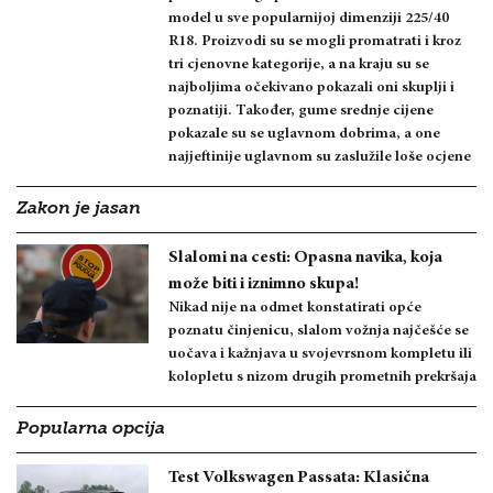
model u sve popularnijoj dimenziji 225/40
R18. Proizvodi su se mogli promatrati i kroz
tri cjenovne kategorije, a na kraju su se
najboljima očekivano pokazali oni skuplji i
poznatiji. Također, gume srednje cijene
pokazale su se uglavnom dobrima, a one
najjeftinije uglavnom su zaslužile loše ocjene
Zakon je jasan
Slalomi na cesti: Opasna navika, koja
može biti i iznimno skupa!
Nikad nije na odmet konstatirati opće
poznatu činjenicu, slalom vožnja najčešće se
uočava i kažnjava u svojevrsnom kompletu ili
kolopletu s nizom drugih prometnih prekršaja
Popularna opcija
Test Volkswagen Passata: Klasična