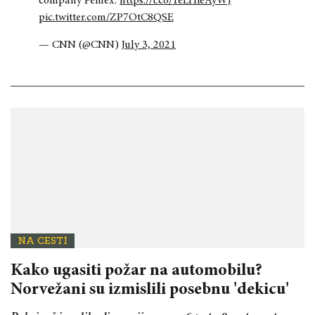
company Pemex.
https://t.co/1eLHieAyWJ
pic.twitter.com/ZP7OtC8QSE
— CNN (@CNN)
July 3, 2021
NA CESTI
Kako ugasiti požar na automobilu?
Norvežani su izmislili posebnu 'dekicu'