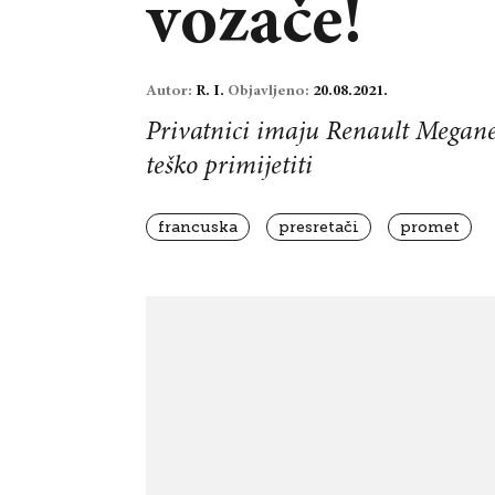
vozače!
Autor:
R. I.
Objavljeno:
20.08.2021.
Privatnici imaju Renault Megane,
teško primijetiti
francuska
presretači
promet