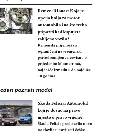
Remen ili lanac: Koja je
opcija bolja za motor
automobila i na što treba
pripaziti kad kupujete
rabljeno vozilo?
Remenski prijenosi su
ograničeni na vremenski
period zamijene neovisno o
prijeđenim kilometrima,
najčešće između 5 do najduže
10 godina
Jedan poznati model
Škoda Felicia: Automobil
koji je došao na pravo
mjesto u pravo vrijeme!
Škoda Felicia predstavlja novo
poglavlje u povijesti češke