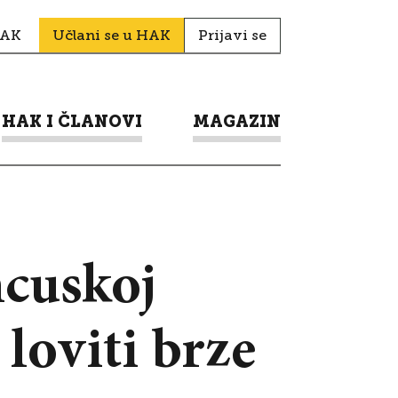
HAK
Učlani se u HAK
Prijavi se
HAK I ČLANOVI
MAGAZIN
ncuskoj
 loviti brze