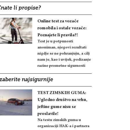
nate li propise?
Online test za vozače
romobila i ostale vozače:
Poznajete li pravila?!
Test je u potpunosti
anoniman, njegovi rezultati
nigdje se ne pohranjuju, a cilj
nam je, kao i uvijek, podizanje
razine prometne sigurnosti
zaberite najsigurnije
TEST ZIMSKIH GUMA:
Ugledno društvo na vrhu,
jeftine gume nisu se
proslavile!
Na testu zimskih guma u
organizaciji HAK-a i partnera