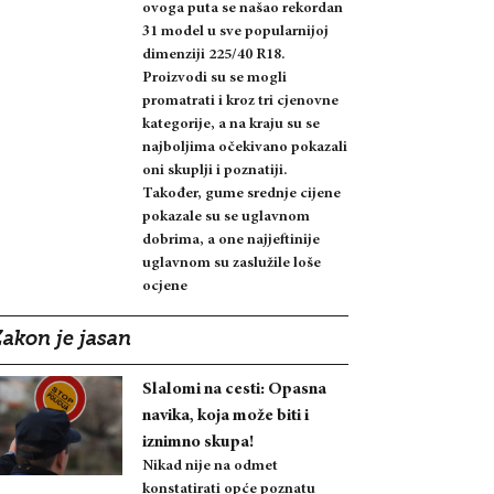
ovoga puta se našao rekordan
31 model u sve popularnijoj
dimenziji 225/40 R18.
Proizvodi su se mogli
promatrati i kroz tri cjenovne
kategorije, a na kraju su se
najboljima očekivano pokazali
oni skuplji i poznatiji.
Također, gume srednje cijene
pokazale su se uglavnom
dobrima, a one najjeftinije
uglavnom su zaslužile loše
ocjene
Zakon je jasan
Slalomi na cesti: Opasna
navika, koja može biti i
iznimno skupa!
Nikad nije na odmet
konstatirati opće poznatu