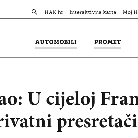
HAK.hr
Interaktivna karta
Moj 
AUTOMOBILI
PROMET
ao: U cijeloj Fra
ivatni presretači