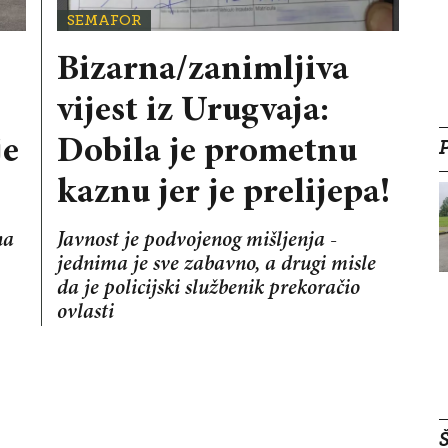
SEMAFOR
Bizarna/zanimljiva
vijest iz Urugvaja:
je
Dobila je prometnu
kaznu jer je prelijepa!
na
Javnost je podvojenog mišljenja -
jednima je sve zabavno, a drugi misle
da je policijski službenik prekoračio
ovlasti
Š