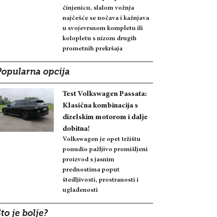
činjenicu, slalom vožnja
najčešće se uočava i kažnjava
u svojevrsnom kompletu ili
kolopletu s nizom drugih
prometnih prekršaja
Popularna opcija
Test Volkswagen Passata:
Klasična kombinacija s
dizelskim motorom i dalje
dobitna!
Volkswagen je opet tržištu
ponudio pažljivo promišljeni
proizvod s jasnim
prednostima poput
štedljivosti, prostranosti i
uglađenosti
to je bolje?