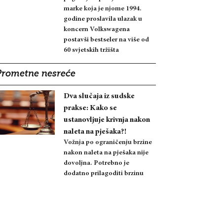
marke koja je njome 1994.
godine proslavila ulazak u
koncern Volkswagena
postavši bestseler na više od
60 svjetskih tržišta
Prometne nesreće
Dva slučaja iz sudske
prakse: Kako se
ustanovljuje krivnja nakon
naleta na pješaka?!
Vožnja po ograničenju brzine
nakon naleta na pješaka nije
dovoljna. Potrebno je
dodatno prilagoditi brzinu