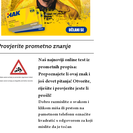
Provjerite prometno znanje
Naš najnoviji online test iz
prometnih propisa:
Prepoznajete li ovaj znak i
još devet pitanja! Otvorite,
riješite i provjerite jeste li
prošli!
Dobro razmislite o svakom i
klikom miša ili prstom na
pametnom telefonu označite
kvadratić s odgovorom za koji
mislite da je točan