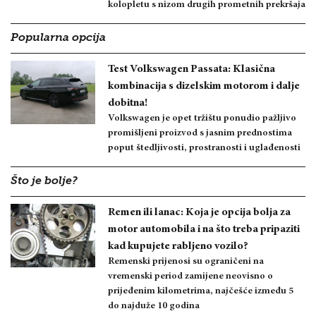
kolopletu s nizom drugih prometnih prekršaja
Popularna opcija
Test Volkswagen Passata: Klasična
kombinacija s dizelskim motorom i dalje
dobitna!
Volkswagen je opet tržištu ponudio pažljivo
promišljeni proizvod s jasnim prednostima
poput štedljivosti, prostranosti i uglađenosti
Što je bolje?
Remen ili lanac: Koja je opcija bolja za
motor automobila i na što treba pripaziti
kad kupujete rabljeno vozilo?
Remenski prijenosi su ograničeni na
vremenski period zamijene neovisno o
prijeđenim kilometrima, najčešće između 5
do najduže 10 godina