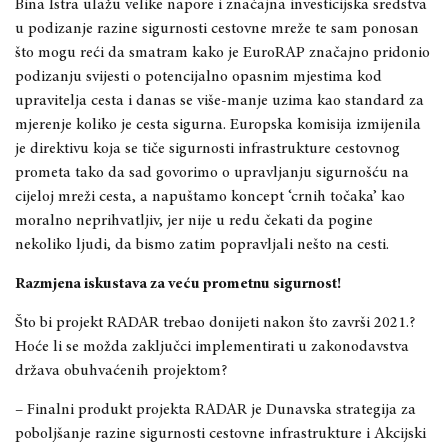
Bina Istra ulažu velike napore i značajna investicijska sredstva
u podizanje razine sig
urnosti cestovne mreže te sam
ponosan
što mogu reći da smatram kako je EuroRAP značajno pridonio
podizanju svijesti o potencijalno opasnim mjestima kod
upravitelja cesta i danas se više-manje uzima kao standard za
mjerenje koliko je cesta sigurna. Europska komisija izmijenila
je direktivu koja se tiče sigurnosti infrastrukture ce
stovnog
prometa tako da sad
govorimo o upravljanju sigurnošću na
cijeloj mreži cesta, a napuštamo koncept
‘
crnih točaka
’
kao
moralno neprihvatljiv, jer nije u redu čekati da pogine
nekoliko ljudi, da bismo zatim popravljali nešto na cesti.
Razmjena iskustava za veću prometnu sigurnost!
Što bi projekt RADAR trebao donijeti nakon što završi 2021.?
Hoće li se možda zaključci implementirati u zakonodavstva
država obuhvaćenih proj
ektom?
–
Finalni produkt projekta RADAR je Dunavska strategija za
poboljšanje razine sigurnosti cestovne infrastrukture i Akcijski