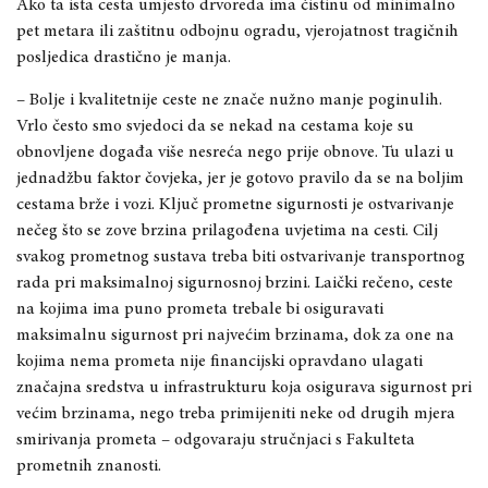
Ako
ta ista cesta umjesto drvoreda ima čistinu od minimalno
pet metara ili zaštitnu odbojnu ogradu,
vjerojatnost tragičnih
posljedica drastično je manja.
–
Bolje i kvalitetnije ceste ne znače nužno manje poginulih.
Vrlo često smo svjedoci da se nekad na cestama koje su
obnovljene događa više nesreća nego prije obnove. Tu ulazi u
jednadžbu faktor čovjeka
,
jer je gotovo pravilo da se na boljim
cestama brže i vozi. Ključ prometne sigurnosti je ostvarivanje
nečeg što se zove brzina prilagođena uvjetima na cesti. Cilj
svakog prometnog sustava treba biti ostvarivanje transportnog
rada pri maksimalnoj sigurnosnoj brzini. Laički rečeno, ceste
na kojima ima puno prometa trebale bi osiguravati
maksimalnu sigurnost pri najvećim brzinama, dok za one na
kojima nema prometa nije financijski opravdano ulagati
značajna sredstva u infrastrukturu koja osigurava sigurnost pri
većim brzinama
, nego treba primijeniti neke od drugih mjera
smirivanja prometa –
odgovaraju stručnjaci s Fakulteta
prometnih znanosti.