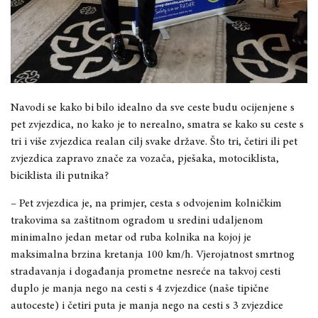
Navodi se kako bi bilo idealno da sve ceste budu ocijenjene s
pet zvjezdica, no kako
je to nerealno, smatra se kako su ceste s
tri i više zvjezdica realan cilj svake države. Što tri, četiri ili pet
zvjezdica zapravo znače za vozača, p
ješaka, motociklista,
biciklista ili putnika?
–
Pet zvjezdica je, na primjer, cesta s odvojenim kolničkim
trakovima sa zaštitnom ogradom u sredini udaljenom
minimalno
jedan metar
od ruba kolnika na kojoj je
maksimalna brzina kretanja 100 km/h. Vjerojatnost smrtnog
stradavanja i događanja prometne nesreće na takvoj cesti
duplo je manja nego na cesti s
4 zvjezdice (naše tipične
autoceste) i četiri puta je manja nego na cesti s 3 zvjezdice