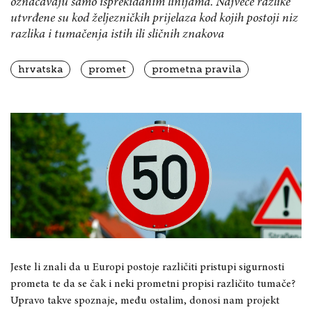
označavaju samo isprekidanim linijama. Najveće razlike
utvrđene su kod željezničkih prijelaza kod kojih postoji niz
razlika i tumačenja istih ili sličnih znakova
hrvatska
promet
prometna pravila
Jeste
li znali da u Europi postoje različiti pristupi sigurnosti
prometa te da se čak i neki prometni propisi različito tumače?
Upravo takve spoznaje, među ostalim, donosi
nam
projekt