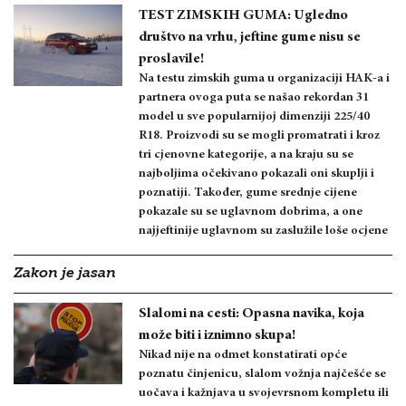
TEST ZIMSKIH GUMA: Ugledno
društvo na vrhu, jeftine gume nisu se
proslavile!
Na testu zimskih guma u organizaciji HAK-a i
partnera ovoga puta se našao rekordan 31
model u sve popularnijoj dimenziji 225/40
R18. Proizvodi su se mogli promatrati i kroz
tri cjenovne kategorije, a na kraju su se
najboljima očekivano pokazali oni skuplji i
poznatiji. Također, gume srednje cijene
pokazale su se uglavnom dobrima, a one
najjeftinije uglavnom su zaslužile loše ocjene
Zakon je jasan
Slalomi na cesti: Opasna navika, koja
može biti i iznimno skupa!
Nikad nije na odmet konstatirati opće
poznatu činjenicu, slalom vožnja najčešće se
uočava i kažnjava u svojevrsnom kompletu ili