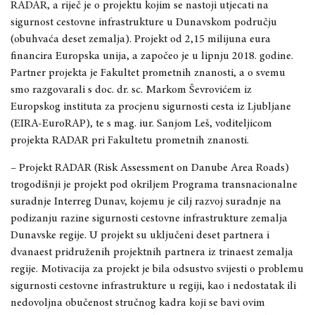
RADAR, a riječ je o projektu kojim se nastoji utjecati na
sigurnost cestovne infrastrukture u Dunavskom području
(obuhvaća
deset zemalja). Projekt od
2,15 milijuna eura
financira Europska unija, a započeo je u lipnju 2018. godine.
Partner projekta je Fakultet prometnih znanosti, a o
svemu
smo razgovarali s
doc. dr. sc. Markom Ševrovićem iz
Europskog instituta za procjenu sigurnosti cesta iz Ljubljane
(EIRA
-EuroRAP), te s mag. iur. Sanjom Leš, voditeljicom
projekta RADAR pri Fakultetu prometnih znanosti.
– Projekt RADAR (Risk Assessment on Danube Area Roads)
trogodišnji je projekt pod okriljem Programa transnacionalne
suradnje Interreg Dunav, kojemu je cilj razvoj suradnje na
podizanju razine sigurnosti cestovne infrastrukture zemalja
Dunavske regije. U projekt su
uključen
i deset partnera i
dvanaest pridruženih projektnih partnera iz trinaest zemalja
regije. Motivacija za projekt je bila odsustvo svijesti o problemu
sigurnosti cestovne infrastrukture u regiji,
kao i nedostatak ili
nedovoljna obučenost stručnog kadra koji se bavi ovim