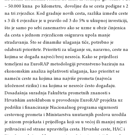
– 50.000 kuna
po kilometru,
dovoljne da se cesta podigne s 2
na tri zvjezdice. Kod gradnje novi
h cesta, razlika između ce
ste
s 3 ili 4 zvjezdice je u pravilo od 3 do 5% u ukupnoj investiciji,
što je samo po sebi zanemarivo ako se uz
me u obzir činjenica
da cesta s
jednom zvjezdicom osigurava upola manje
stradavanja. Što se dinamike ulaganja ti
č
e, potrebno je
odabrati prioritete. Prioriteti za ulaganje su, naravno,
ceste na
kojima se događa najveći broj nesreća. Kako se prijedlozi
temeljeni na EuroRAP metodologiji prvenstveno baziraju na
ekonomskim analiza isplativosti ulaganja
,
kao prioritet se
nameću ceste na kojima ima najviše prometa (najveća
izloženost riziku) i na kojima se nesreće često događaju.
Dosadašnja suradnja
Fakulteta prometnih znanosti s
Hrvatskim autoklubom u provođen
ju EuroRAP projekta uz
podršku i financiranje Nacionalnog programa sigurnosti
cestovnog prometa
i Ministarstva unutarnjih poslova urodila
je nizom projekata i prijedloga koji su u većoj ili manjoj mjeri
prihvaćeni od strane upravitelja cesta. Hrvatske
c
este, HAC i