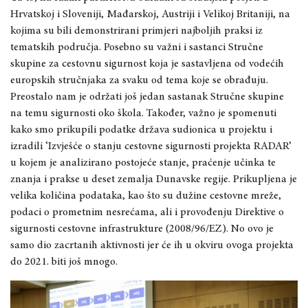
Hrvat
skoj i Sloveniji, Mađarskoj, Austriji i Velikoj Britaniji
,
na
kojima su bili demonstrirani primjeri najboljih praksi iz
tematskih područja. Posebno su važni i sastanci Stručne
skupine za cestovnu sigurnost koja je sastavljena od vodećih
europskih stručnjak
a za svaku od tema koj
e se obrađuju.
Preostalo nam je održati još jedan sastanak Stručne skupine
na temu sigurnosti oko škola. Također, važno je spomenuti
kako smo prikupili podatke država sudionica u projektu i
izradili ‘Izvješće o stanju cestovne sigurnosti projekta RADAR’
u kojem je analizirano postojeće stanje
,
praćenje učinka te
znanja i prakse u
deset
zemalja Dunavske regije. Prikupljena je
velika količina podataka
, kao što su duž
ine cestovne mreže,
podaci o prometnim nesrećama, ali i provođenju Direk
tive o
sigurnosti cestovne infrastrukture (2008/96/EZ). No
ovo je
samo dio zacrtanih aktivnosti jer će ih u okviru ovog
a projekta
do 2021. biti još mnogo.