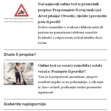
Naš najnoviji online test iz prometnih
propisa: Prepoznajete li ovaj znak i još
devet pitanja! Otvorite, riješite i provjerite
jeste li prošli!
Dobro razmislite o svakom i klikom miša ili
prstom na pametnom telefonu označite
kvadratić s odgovorom za koji mislite da je
točan
Znate li propise?
Online test za vozače romobila i ostale
vozače: Poznajete li pravila?!
Test je u potpunosti anoniman, njegovi
rezultati nigdje se ne pohranjuju, a cilj nam
je, kao i uvijek, podizanje razine prometne
sigurnosti
Izaberite najsigurnije