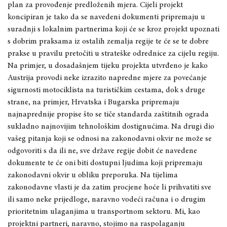
plan za provođenje predloženih mjera. Cijeli projekt
koncipiran je
tako da se navedeni dokumenti pripremaju u
suradnji s lokal
nim partnerima koji će se kroz projekt upoznati
s dobrim praksama iz ostalih zemalja regije te će se te dobre
prakse u pravilu pretočiti u strateške odrednice za cijelu regiju.
Na primjer, u dosadašnjem tijeku projekta utvrđeno je kako
Austrija provodi neke izrazito napredne mjere za povećanje
sigurnosti motociklista na turističkim cestama
,
dok s druge
strane, na primjer, Hrvatska i Bugarska pripremaju
najnaprednije propise što se tiče standarda zaštitnih ograda
sukladno najnovijim tehnološkim dostignućima. Na drugi dio
vašeg pitanja koji se odnosi na zakonodavni okvir ne može se
odgovoriti s da ili ne, sve države regije dobit će navedene
dokumente te će oni biti dostupni ljudima koji pripremaju
zakonodavni okvir u obliku preporuka. Na tijelima
zakonodavne vlasti je da zatim procjene hoće li prihvatiti sve
ili samo neke prijedloge, naravno vodeći računa i o drugim
prioritetnim ulaganjima u transportnom sektoru. Mi, kao
projektni partneri
, naravno, stojimo na raspolaganju