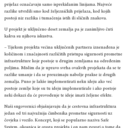
prijelaz označavaju samo isprekidanim linijama. Najveće
razlike utvrdili smo kod željezničkih prijelaza
,
kod kojih
postoji niz razlika i tumačenja istih ili sličnih znakova.
U projekt je uključeno
deset zemalja pa je za
nimljivo čuti
kakva su njihova iskustva.
–
Tijekom projekta većina uključenih partnera iznenađena je
količinom i značajnosti različitih pristupa sigurnosti prometne
infrastrukture koje postoje u drugim zemljama na određenim
poljima. Mislim da je upravo svrha ovakvih projekata da se te
razlike umanje
i da se preuzimaju nabolje prakse iz drugih
zemalja. Puno je lakše implementirati neku ideju ako
već
postoje zemlje koje su tu ideju implementirale i
ako
postoje
neki dokazi da će provođenje te ideje imati željene efekte.
Naši sugovornici objašnjavaju da je cestovna
infrastruktura
jedan od tri najvažnija čimbenika prometne sigurnosti uz
čovjeka i vozilo. Koncept, koji se popularno naziva Safe
System, okosnica je ovog
a
projekta i on nam govori o tome da