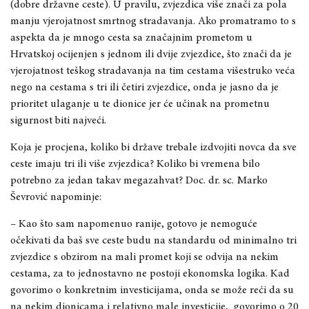
(dobre državne ceste). U pravilu, zvjezdica više znači za pola
manju vjerojatnost smrtnog stradavanja. Ak
o promatramo to s
aspekta da je mnogo
cesta sa značajnim prometom u
Hrvatskoj ocijenjen s jednom ili dvije zvjezdice, što znači da je
vjerojatnost teškog stradavanja na tim cestama višestruko veća
nego na cestama s tri ili četiri zvjezdice, onda je jasno da je
prioritet ulaganje u te dionice jer će učinak na prometnu
sigurnost biti najveći.
Koja je procjena, koliko bi države trebale izdvojiti novca da sve
ceste imaju tri ili više zvjezdica? Koliko bi vremena bilo
potrebno za jedan takav megazahvat? Doc. dr
. sc. Marko
Ševrović napominje:
–
Kao što sam napomenuo ranije, gotovo je nemoguće
očekivati da baš sve ceste budu n
a standardu od minimalno tri
zvjezdice s obzirom na mali promet koji se odvija na nekim
cestama, za to jednostavno ne postoji ekonomska logika. Kad
govorimo o konkretnim investicijama,
onda se može reći da su
na nekim dionicama i relativno male investicije, govorimo o 20