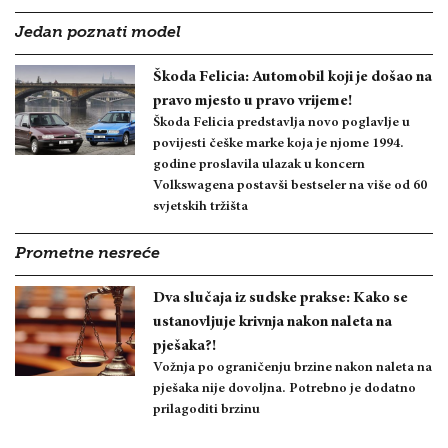
Jedan poznati model
Škoda Felicia: Automobil koji je došao na
pravo mjesto u pravo vrijeme!
Škoda Felicia predstavlja novo poglavlje u
povijesti češke marke koja je njome 1994.
godine proslavila ulazak u koncern
Volkswagena postavši bestseler na više od 60
svjetskih tržišta
Prometne nesreće
Dva slučaja iz sudske prakse: Kako se
ustanovljuje krivnja nakon naleta na
pješaka?!
Vožnja po ograničenju brzine nakon naleta na
pješaka nije dovoljna. Potrebno je dodatno
prilagoditi brzinu