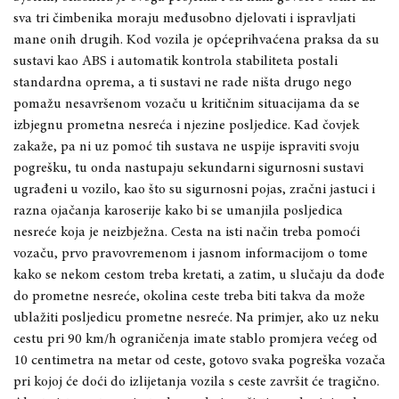
sva tri čimbenika moraju međusobno djelovati i ispravljati
mane onih drugih. Kod vozila je općeprihvaćena praksa da su
sustavi kao ABS i automatik kontrola stabiliteta postali
standardna oprema, a ti sustavi ne rade ništa drugo nego
pomažu nesavršenom vozaču u kritičnim situacijama da se
izbjegn
u prometna nesr
eća i njezine posljedice. Kad čovjek
zakaže, pa ni uz pomoć tih sustava ne uspije ispraviti svoju
po
grešku, tu onda nastupaju sekundarni sigurnosni sustavi
ugrađeni u vozilo, kao što su sigurnosni pojas, zračni jastuci i
razna ojačanja karoserije kako bi se umanjila posljedica
nesreće koja je neizbježna. Cesta na isti način treba pomoći
vozaču, prvo pravovremenom i jasnom informacijom o tome
kako se nekom cestom treba kretati, a zatim, u slučaju da dođe
do prometne nesreće, okolina ceste treba biti takva da može
ublažiti posljedicu prometne nesreće. Na primjer,
ako
uz neku
cestu pri 90 km/h ograničenja imate stablo promjera većeg
od
10 centimetra na metar od ceste, gotovo svaka po
greška vozača
pri kojoj će doć
i
do izlijetanja vozila s ceste završit će tragič
no.