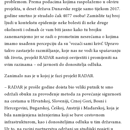
prob
lemom. Prema podacima kojima raspolažemo u okviru
projekta, u deset država Dunavske regije samo tijekom 2017.
godine smrtno je stradalo čak 4077 osoba! Zamislite taj broj
ljudi u kontekstu epidemije neke bolesti ili neke druge
okolnosti i odmah će vam biti jasno kako tu brojku
zanemarujemo jer se radi o prometnim nesrećama
o kojima
imamo usađenu percepciju da su ‘vozači sami krivi’. Upravo
takvo zastarjelo razmišljanje, koje nas ne vodi ka spašavanju
tih života, projekt RADAR nastoji osvijestiti i promijeni
ti na
svim razinama – od javnosti do donositelja odluka.
Zanimalo nas je u kojoj je fazi projekt RADAR.
–
RADAR je prošle godine doista bio veliki putnik te smo
održali obuku za provođenje metoda za povećanje sigurnosti
na cestama u Hrvatskoj, Sloveniji, Crnoj Gori, Bosni i
Hercegovini, Bugarskoj, Češkoj, Austriji i Mađarskoj
, koja je
bila namijenjena inženjerima koji se bave cestovnom
infrastrukturom, kao i donositeljima odluka u tim državama.
Uz to, na razini partnerstva održani su studijski posjeti u