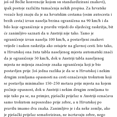
još od Bečke konvencije kojom su standardizirani znakovi),
ipak postoje različita tumačenja nekih propisa. Za hrvatske
vozače koji znaju da je na hrvatskim cestama (osim autocesta i
brzih cesta) izvan naselja brzina ograničena na 90 km/h
i
da
bilo koje ograničenje u pravilu vrijedi do sljedećeg raskrižja, bit
će zanimljivo saznati da u Austriji nije tako. Tamo je
ograničenje izvan naselja 100 km/h, a postavljeni znakovi
vrijede i nakon raskrižja
ako ostajete
na glavnoj cesti. Isto tako,
u Hrvatskoj ona žuta tabla naseljenog mjesta automatski znači
da je ograničenje 50 km/h, dok u Austriji tabla naseljenog
mjesta ne mijenja značenje znaka ograničenja koji je bio
postavljen prije. Još jedna razlika je da se u H
rvatskoj i nekim
drugim zemljama
opasnosti na cesti označavaju trokutom koji
se postavlja minimalno 150
–
250 metara prije mjesta na kojem
počinje opasnost
, dok u Austriji i nekim drugim zemljama to
nije tako
pa se, na primjer, pješački prijelaz u Austriji označava
samo trokutom neposredno prije zebre, a u Hrvatskoj po
pravilu imamo dva znaka. Zanimljivo je i da neke zemlje, ako
je pješački prijelaz semaforiziran, ne iscrtavaju
zebre,
nego