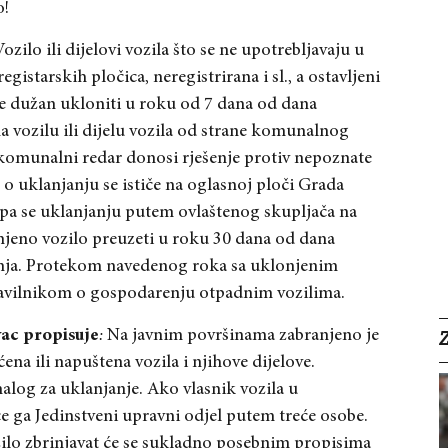
o!
ozilo ili dijelovi vozila što se ne upotrebljavaju u
gistarskih pločica, neregistrirana i sl., a ostavljeni
 je dužan ukloniti u roku od 7 dana od dana
a vozilu ili dijelu vozila od strane komunalnog
komunalni redar donosi rješenje protiv nepoznate
 o uklanjanju se ističe na oglasnoj ploči Grada
upa se uklanjanju putem ovlaštenog skupljača na
njeno vozilo preuzeti u roku 30 dana od dana
anja. Protekom navedenog roka sa uklonjenim
ravilnikom o gospodarenju otpadnim vozilima.
ac propisuje
:
Na javnim površinama zabranjeno je
ćena ili napuštena vozila i njihove dijelove.
alog za uklanjanje. Ako vlasnik vozila u
e ga Jedinstveni upravni odjel putem treće osobe.
zilo zbrinjavat će se sukladno posebnim propisima