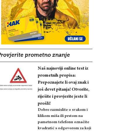
Provjerite prometno znanje
Naš najnoviji online test iz
prometnih propisa:
Prepoznajete li ovaj znak i
još devet pitanja! Otvorite,
riješite i provjerite jeste li
prošli!
Dobro razmislite o svakom i
klikom miša ili prstom na
pametnom telefonu označite
kvadratić s odgovorom za koji