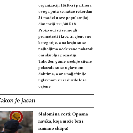
organizaciji HAK-a i partnera
ovoga puta se našao rekordan
31 model u sve popularnijoj
dimenziji 225/40 R18.
Proizvodi su se mogli
promatrati i kroz tri cjenovne
kategorije, a na kraju su se
najboljima očekivano pokazali
oni skuplji i poznatiji.
Također, gume srednje cijene
pokazale su se uglavnom
dobrima, a one najjeftinije
uglavnom su zaslužile loše
ocjene
Zakon je jasan
Slalomi na cesti: Opasna
navika, koja može biti i
iznimno skupa!