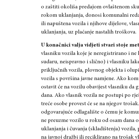
o zaštiti okoliša predajom ovlaštenom skup
rokom uklanjanja, donosi komunalni redar.
ili napuštena vozila i njihove dijelove, vl
uklanjanja, uz plaćanje nastalih troškova.
U konačnici valja vidjeti stvari stoje me
vlasniku vozila koje je neregistrirano i ne
sudaru, neispravno i slično) i vlasniku lak
priključnih vozila, plovnog objekta i olup
vozila s površina javne namjene. Ako komun
ostavit će na vozilu obavijest vlasniku da
dana. Ako vlasnik vozila ne postupi po rj
treće osobe provest će se na njegov trošak
odgovarajuće odlagalište o čemu je komuna
ne preuzme vozilo u roku od osam dana od
uklanjanja i čuvanja (skladištenja) vozila
na javnoj dražbi ili reciklirano na trošak v