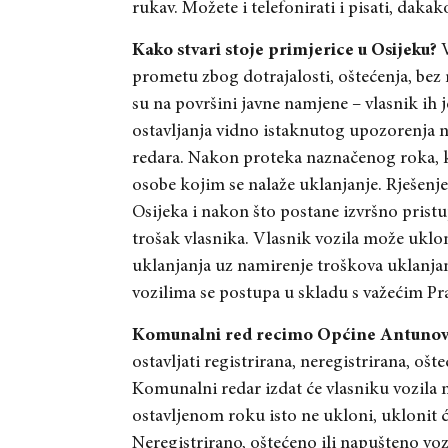
rukav. Možete i telefonirati i pisati, dakak
Kako stvari stoje primjerice u Osijeku?
V
prometu zbog dotrajalosti, oštećenja, bez re
su na površini javne namjene – vlasnik ih
ostavljanja vidno istaknutog upozorenja n
redara. Nakon proteka naznačenog roka, 
osobe kojim se nalaže uklanjanje. Rješenje
Osijeka i nakon što postane izvršno prist
trošak vlasnika. Vlasnik vozila može uklo
uklanjanja uz namirenje troškova uklanj
vozilima se postupa u skladu s važećim P
Komunalni red recimo Općine Antunov
ostavljati registrirana, neregistrirana, ošte
Komunalni redar izdat će vlasniku vozila n
ostavljenom roku isto ne ukloni, uklonit ć
Neregistrirano, oštećeno ili napušteno vo