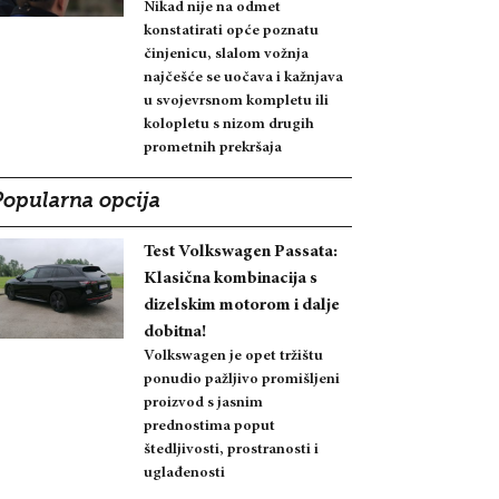
Nikad nije na odmet
konstatirati opće poznatu
činjenicu, slalom vožnja
najčešće se uočava i kažnjava
u svojevrsnom kompletu ili
kolopletu s nizom drugih
prometnih prekršaja
Popularna opcija
Test Volkswagen Passata:
Klasična kombinacija s
dizelskim motorom i dalje
dobitna!
Volkswagen je opet tržištu
ponudio pažljivo promišljeni
proizvod s jasnim
prednostima poput
štedljivosti, prostranosti i
uglađenosti