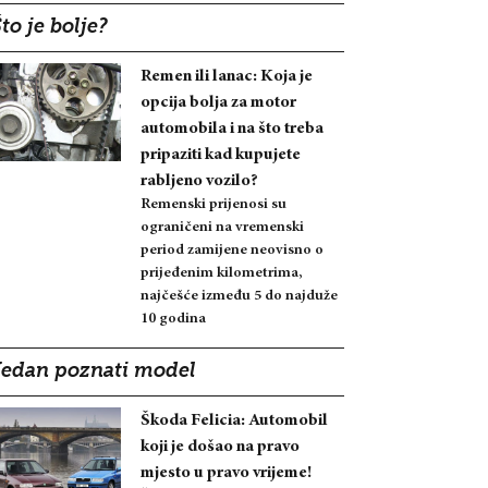
to je bolje?
Remen ili lanac: Koja je
opcija bolja za motor
automobila i na što treba
pripaziti kad kupujete
rabljeno vozilo?
Remenski prijenosi su
ograničeni na vremenski
period zamijene neovisno o
prijeđenim kilometrima,
najčešće između 5 do najduže
10 godina
Jedan poznati model
Škoda Felicia: Automobil
koji je došao na pravo
mjesto u pravo vrijeme!