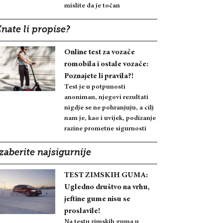
mislite da je točan
nate li propise?
Online test za vozače
romobila i ostale vozače:
Poznajete li pravila?!
Test je u potpunosti
anoniman, njegovi rezultati
nigdje se ne pohranjuju, a cilj
nam je, kao i uvijek, podizanje
razine prometne sigurnosti
zaberite najsigurnije
TEST ZIMSKIH GUMA:
Ugledno društvo na vrhu,
jeftine gume nisu se
proslavile!
Na testu zimskih guma u