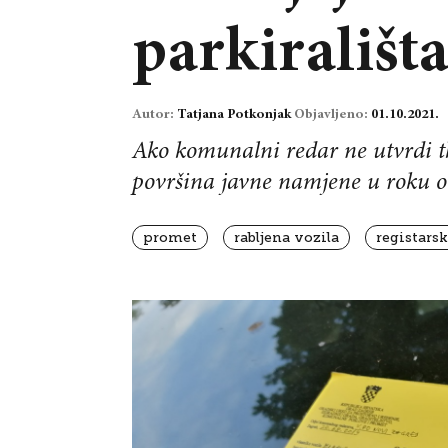
parkirališta
Autor:
Tatjana Potkonjak
Objavljeno:
01.10.2021.
Ako komunalni redar ne utvrdi tko
površina javne namjene u roku o
promet
rabljena vozila
registars