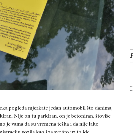
rka pogleda mjerkate jedan automobil što danima,
kiran. Nije on tu parkiran, on je betoniran, štoviše
no je vama da su vremena teška i da nije lako
istraciju vozila kao i za sve što uz to ide,