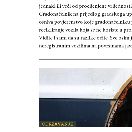
jednaki ili veći od procijenjene vrijednosti
Gradonačelnik na prijedlog gradskoga up
osniva povjerenstvo koje gradonačelniku 
recikliranje vozila koja se ne koriste u pr
Vidite i sami da su razlike očite. Sve os
neregistranim vozilima na površinama ja
ODRŽAVANJE