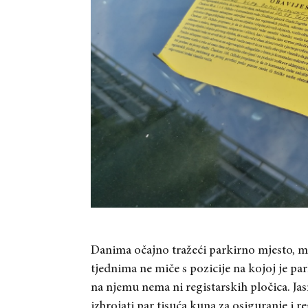
Danima očajno tražeći parkirno mjesto, m
tjednima ne miče s pozicije na kojoj je par
na njemu nema ni registarskih pločica. Jas
izbrojati par tisuća kuna za osiguranje i reg