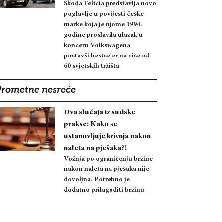
Škoda Felicia predstavlja novo
poglavlje u povijesti češke
marke koja je njome 1994.
godine proslavila ulazak u
koncern Volkswagena
postavši bestseler na više od
60 svjetskih tržišta
Prometne nesreće
Dva slučaja iz sudske
prakse: Kako se
ustanovljuje krivnja nakon
naleta na pješaka?!
Vožnja po ograničenju brzine
nakon naleta na pješaka nije
dovoljna. Potrebno je
dodatno prilagoditi brzinu