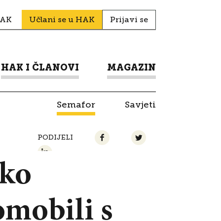
HAK
Učlani se u HAK
Prijavi se
HAK I ČLANOVI
MAGAZIN
Semafor
Savjeti
PODIJELI
ako
omobili s