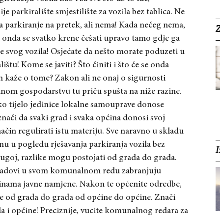
 parkiralište smjestilište za vozila bez tablica. Ne
 za parkiranje na pretek, ali nema! Kada nečeg nema,
Z
a onda se svatko krene češati upravo tamo gdje ga
je svog vozila! Osjećate da nešto morate poduzeti u
štu! Kome se javiti? Što činiti i što će se onda
 kaže o tome? Zakon ali ne onaj o sigurnosti
om gospodarstvu tu priču spušta na niže razine.
ko tijelo jedinice lokalne samouprave donose
ači da svaki grad i svaka općina donosi svoj
čin regulirati istu materiju. Sve naravno u skladu
nu u pogledu rješavanja parkiranja vozila bez
I
rugoj, razlike mogu postojati od grada do grada.
i gradovi u svom komunalnom redu zabranjuju
ršinama javne namjene. Nakon te općenite odredbe,
ike od grada do grada od općine do općine. Znači
a i općine! Preciznije, vucite komunalnog redara za