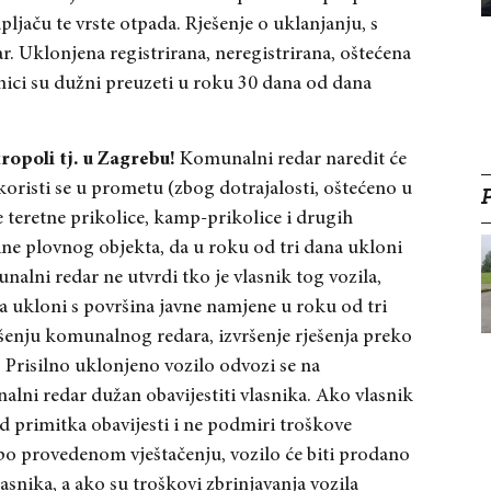
ljaču te vrste otpada. Rješenje o uklanjanju, s
 Uklonjena registrirana, neregistrirana, oštećena
asnici su dužni preuzeti u roku 30 dana od dana
tropoli tj. u Zagrebu!
Komunalni redar naredit će
 koristi se u prometu (zbog dotrajalosti, oštećeno u
e teretne prikolice, kamp-prikolice i drugih
ine plovnog objekta, da u roku od tri dana ukloni
alni redar ne utvrdi tko je vlasnik tog vozila,
 ga ukloni s površina javne namjene u roku od tri
ešenju komunalnog redara, izvršenje rješenja preko
. Prisilno uklonjeno vozilo odvozi se na
lni redar dužan obavijestiti vlasnika. Ako vlasnik
 primitka obavijesti i ne podmiri troškove
, po provedenom vještačenju, vozilo će biti prodano
lasnika, a ako su troškovi zbrinjavanja vozila