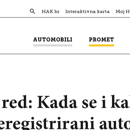
HAK.hr
Interaktivna karta
Moj 
AUTOMOBILI
PROMET
ed: Kada se i k
eregistrirani aut