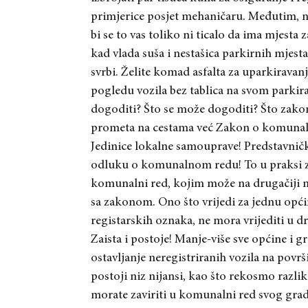
primjerice posjet mehaničaru. Međutim, nije
bi se to vas toliko ni ticalo da ima mjesta
kad vlada suša i nestašica parkirnih mjest
svrbi. Želite komad asfalta za uparkiravan
pogledu vozila bez tablica na svom parkirali
dogoditi? Što se može dogoditi? Što zakon
prometa na cestama već Zakon o komunaln
Jedinice lokalne samouprave! Predstavnič
odluku o komunalnom redu! To u praksi zn
komunalni red, kojim može na drugačiji na
sa zakonom. Ono što vrijedi za jednu opći
registarskih oznaka, ne mora vrijediti u d
Zaista i postoje! Manje-više sve općine 
ostavljanje neregistriranih vozila na pov
postoji niz nijansi, kao što rekosmo razl
morate zaviriti u komunalni red svog grad