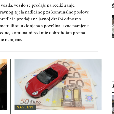
 vozila, vozilo se predaje na recikliranje.
Š
ravnog tijela nadležnog za komunalne poslove
predlaže prodaju na javnoj dražbi odnosno
ometu ili su uklonjena s površina javne namjene.
im jedne, komunalni red nije dobrohotan prema
vne namjene.
SAVJETI