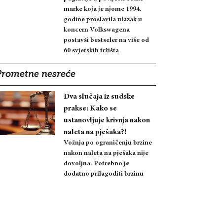
marke koja je njome 1994.
godine proslavila ulazak u
koncern Volkswagena
postavši bestseler na više od
60 svjetskih tržišta
Prometne nesreće
Dva slučaja iz sudske
prakse: Kako se
ustanovljuje krivnja nakon
naleta na pješaka?!
Vožnja po ograničenju brzine
nakon naleta na pješaka nije
dovoljna. Potrebno je
dodatno prilagoditi brzinu