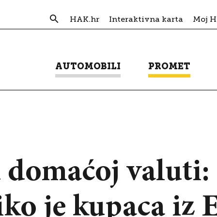
HAK.hr
Interaktivna karta
Moj 
AUTOMOBILI
PROMET
 domaćoj valuti: 
iko je kupaca iz 