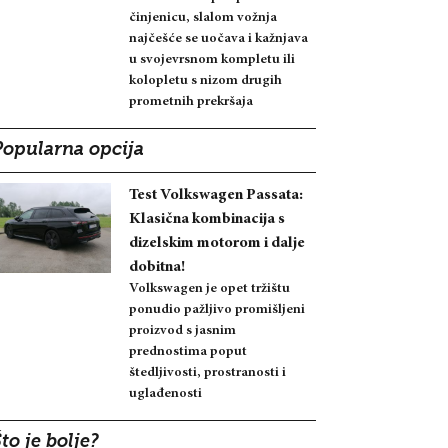
činjenicu, slalom vožnja
najčešće se uočava i kažnjava
u svojevrsnom kompletu ili
kolopletu s nizom drugih
prometnih prekršaja
Popularna opcija
Test Volkswagen Passata:
Klasična kombinacija s
dizelskim motorom i dalje
dobitna!
Volkswagen je opet tržištu
ponudio pažljivo promišljeni
proizvod s jasnim
prednostima poput
štedljivosti, prostranosti i
uglađenosti
to je bolje?