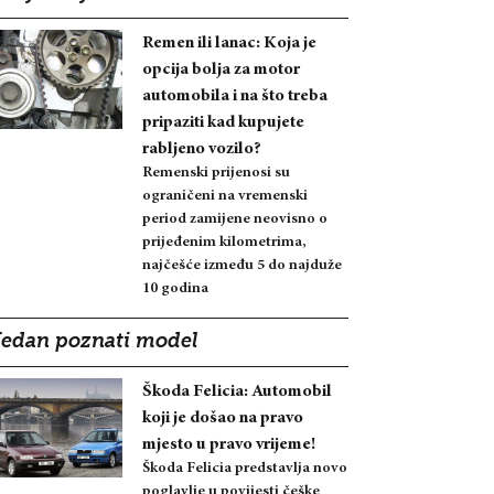
Remen ili lanac: Koja je
opcija bolja za motor
automobila i na što treba
pripaziti kad kupujete
rabljeno vozilo?
Remenski prijenosi su
ograničeni na vremenski
period zamijene neovisno o
prijeđenim kilometrima,
najčešće između 5 do najduže
10 godina
Jedan poznati model
Škoda Felicia: Automobil
koji je došao na pravo
mjesto u pravo vrijeme!
Škoda Felicia predstavlja novo
poglavlje u povijesti češke