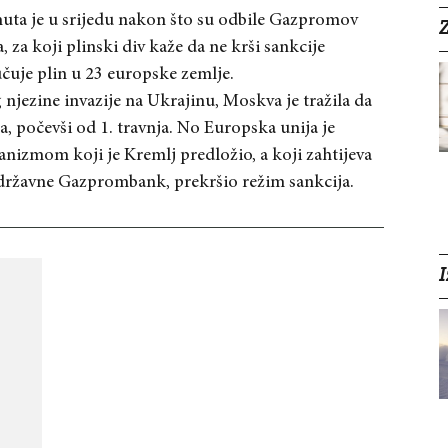
nuta je u srijedu nakon što su odbile Gazpromov
Z
za koji plinski div kaže da ne krši sankcije
čuje plin u 23 europske zemlje.
 njezine invazije na Ukrajinu, Moskva je tražila da
na, počevši od 1. travnja. No Europska unija je
nizmom koji je Kremlj predložio, a koji zahtijeva
 državne Gazprombank, prekršio režim sankcija.
I