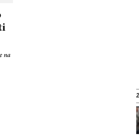
o
ti
će na