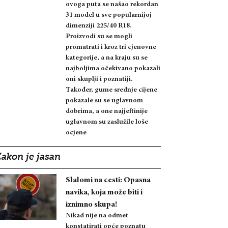
ovoga puta se našao rekordan
31 model u sve popularnijoj
dimenziji 225/40 R18.
Proizvodi su se mogli
promatrati i kroz tri cjenovne
kategorije, a na kraju su se
najboljima očekivano pokazali
oni skuplji i poznatiji.
Također, gume srednje cijene
pokazale su se uglavnom
dobrima, a one najjeftinije
uglavnom su zaslužile loše
ocjene
Zakon je jasan
Slalomi na cesti: Opasna
navika, koja može biti i
iznimno skupa!
Nikad nije na odmet
konstatirati opće poznatu