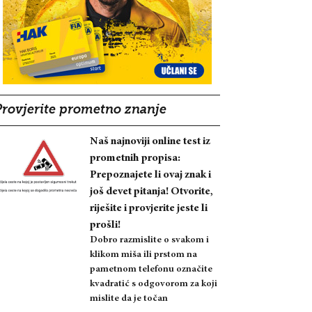
Provjerite prometno znanje
Naš najnoviji online test iz
prometnih propisa:
Prepoznajete li ovaj znak i
još devet pitanja! Otvorite,
riješite i provjerite jeste li
prošli!
Dobro razmislite o svakom i
klikom miša ili prstom na
pametnom telefonu označite
kvadratić s odgovorom za koji
mislite da je točan