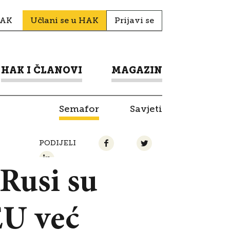
HAK
Učlani se u HAK
Prijavi se
HAK I ČLANOVI
MAGAZIN
Semafor
Savjeti
PODIJELI
Rusi su
EU već