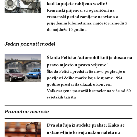
kad kupujete rabljeno vozilo?
Remenski prijenosi su ograničeni na
vremenski period zamijene neovisno o
prijeđenim kilometrima, najčešće između 5
do najduže 10 godina
Jedan poznati model
Škoda Felicia: Automobil koji je došao na
pravo mjesto u pravo vrijeme!
Škoda Felicia predstavlja novo poglavlje u
povijesti češke marke koja je njome 1994.
godine proslavila ulazak u koncern
Volkswagena postavši bestseler na više od 60
svjetskih tržišta
Prometne nesreće
Dva slučaja iz sudske prakse: Kako se
ustanovljuje krivnja nakon naleta na