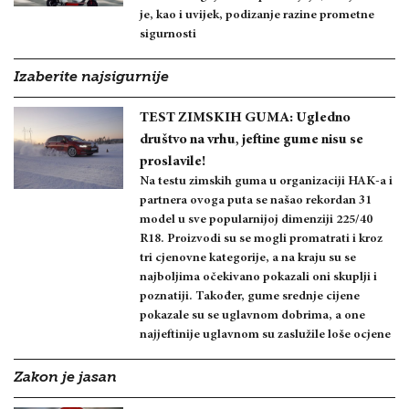
je, kao i uvijek, podizanje razine prometne
sigurnosti
Izaberite najsigurnije
TEST ZIMSKIH GUMA: Ugledno
društvo na vrhu, jeftine gume nisu se
proslavile!
Na testu zimskih guma u organizaciji HAK-a i
partnera ovoga puta se našao rekordan 31
model u sve popularnijoj dimenziji 225/40
R18. Proizvodi su se mogli promatrati i kroz
tri cjenovne kategorije, a na kraju su se
najboljima očekivano pokazali oni skuplji i
poznatiji. Također, gume srednje cijene
pokazale su se uglavnom dobrima, a one
najjeftinije uglavnom su zaslužile loše ocjene
Zakon je jasan