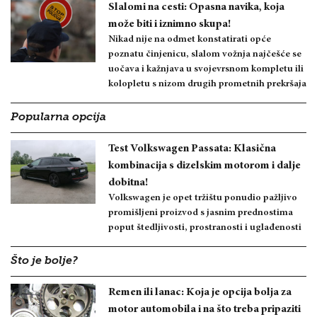
Slalomi na cesti: Opasna navika, koja
može biti i iznimno skupa!
Nikad nije na odmet konstatirati opće
poznatu činjenicu, slalom vožnja najčešće se
uočava i kažnjava u svojevrsnom kompletu ili
kolopletu s nizom drugih prometnih prekršaja
Popularna opcija
Test Volkswagen Passata: Klasična
kombinacija s dizelskim motorom i dalje
dobitna!
Volkswagen je opet tržištu ponudio pažljivo
promišljeni proizvod s jasnim prednostima
poput štedljivosti, prostranosti i uglađenosti
Što je bolje?
Remen ili lanac: Koja je opcija bolja za
motor automobila i na što treba pripaziti