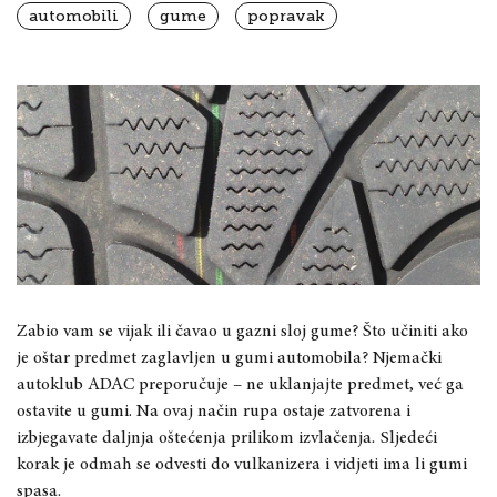
automobili
gume
popravak
Zabio vam se
vijak
ili
čavao
u gazni sloj gume? Što učiniti ako
je
oštar predmet
zaglavljen
u gumi automobila
? Njemački
autoklub ADAC preporučuje – ne
uklanjajte predmet
, već ga
ostavite u gumi. Na ovaj način rupa ostaje zatvorena i
izbjegavate daljnja oštećenja prilikom izvlačenja
.
Sljedeći
korak je odmah se odvesti do vulkanizera i vidjeti ima li gumi
spasa
.