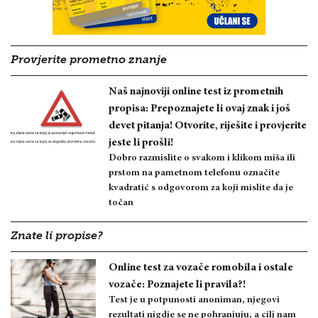
Provjerite prometno znanje
Naš najnoviji online test iz prometnih
propisa: Prepoznajete li ovaj znak i još
devet pitanja! Otvorite, riješite i provjerite
jeste li prošli!
Dobro razmislite o svakom i klikom miša ili
prstom na pametnom telefonu označite
kvadratić s odgovorom za koji mislite da je
točan
Znate li propise?
Online test za vozače romobila i ostale
vozače: Poznajete li pravila?!
Test je u potpunosti anoniman, njegovi
rezultati nigdje se ne pohranjuju, a cilj nam