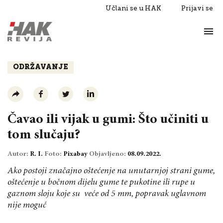
Učlani se u HAK
Prijavi se
Život
Razgovori
ODRŽAVANJE
Čavao ili vijak u gumi: Što učiniti u
tom slučaju?
Autor:
R. I.
Foto:
Pixabay
Objavljeno:
08.09.2022.
Ako postoji značajno oštećenje na unutarnjoj strani gume,
oštećenje u bočnom dijelu gume te pukotine ili rupe u
gaznom sloju koje su veće od 5 mm, popravak uglavnom
nije moguć