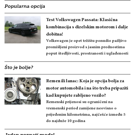
Popularna opcija
Test Volkswagen Passata: Klasična
kombinacija s dizelskim motorom i dalje
dobitna!
Volkswagen je opet tržištu ponudio pažljivo
promišljeni proizvod s jasnim prednostima
poput štedljivosti, prostranosti i uglađenosti
Što je bolje?
Remen ili lanac: Koja je opcija bolja za
motor automobila i na što treba pripaziti
kad kupujete rabljeno vozilo?
Remenski prijenosi su ograničeni na
vremenski period zamijene neovisno o
prijeđenim kilometrima, najčešće između 5
do najduže 10 godina