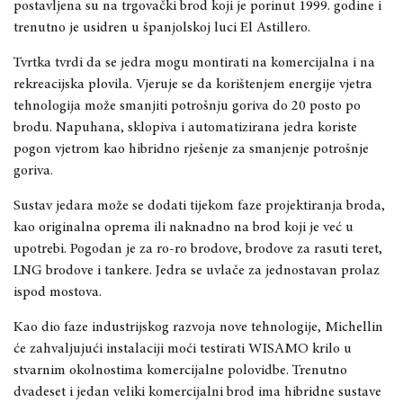
postavljena su na trgovački brod koji je porinut 1999. godine i
trenutno je usidren u španjolskoj luci El Astillero.
Tvrtka tvrdi da se jedra mogu montirati na komercijalna i na
rekreacijska plovila. Vjeruje se da korištenjem energije vjetra
tehnologija može smanjiti potrošnju goriva do 20 posto po
brodu. Napuhana, sklopiva i automatizirana jedra koriste
pogon vjetrom kao hibridno rješenje za smanjenje potrošnje
goriva.
Sustav jedara može se dodati tijekom faze projektiranja broda,
kao originalna oprema ili naknadno na brod koji je već u
upotrebi. Pogodan je za ro-ro brodove, brodove za rasuti teret,
LNG brodove i tankere. Jedra se uvlače za jednostavan prolaz
ispod mostova.
Kao dio faze industrijskog razvoja nove tehnologije, Michellin
će zahvaljujući instalaciji moći testirati WISAMO krilo u
stvarnim okolnostima komercijalne polovidbe. Trenutno
dvadeset i jedan veliki komercijalni brod ima hibridne sustave