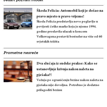
Jedan poznati model
Škoda Felicia: Automobil koji je došao na
pravo mjesto u pravo vrijeme!
Škoda Felicia predstavlja novo poglavlje u
povijesti češke marke koja je njome 1994.
godine proslavila ulazak u koncern
Volkswagena postavši bestseler na više od 60
svjetskih tržišta
Prometne nesreće
Dva slučaja iz sudske prakse: Kako se
ustanovljuje krivnja nakon naleta na
pješaka?!
Vožnja po ograničenju brzine nakon naleta na
pješaka nije dovoljna. Potrebno je dodatno
prilagoditi brzinu