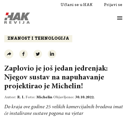
Učlani se u HAK
Prijavi se
Život
Razgovori
ZNANOST I TEHNOLOGIJA
Zaplovio je još jedan jedrenjak:
Njegov sustav na napuhavanje
projektirao je Michelin!
Autor:
R. I.
Foto:
Michelin
Objavljeno:
30.10.2022.
Do kraja ove godine 25 velikih komercijalnih brodova imat
će instalirane sustave pogona na vjetar