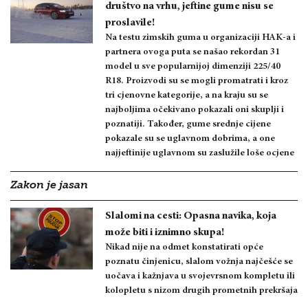
društvo na vrhu, jeftine gume nisu se
proslavile!
Na testu zimskih guma u organizaciji HAK-a i
partnera ovoga puta se našao rekordan 31
model u sve popularnijoj dimenziji 225/40
R18. Proizvodi su se mogli promatrati i kroz
tri cjenovne kategorije, a na kraju su se
najboljima očekivano pokazali oni skuplji i
poznatiji. Također, gume srednje cijene
pokazale su se uglavnom dobrima, a one
najjeftinije uglavnom su zaslužile loše ocjene
Zakon je jasan
Slalomi na cesti: Opasna navika, koja
može biti i iznimno skupa!
Nikad nije na odmet konstatirati opće
poznatu činjenicu, slalom vožnja najčešće se
uočava i kažnjava u svojevrsnom kompletu ili
kolopletu s nizom drugih prometnih prekršaja