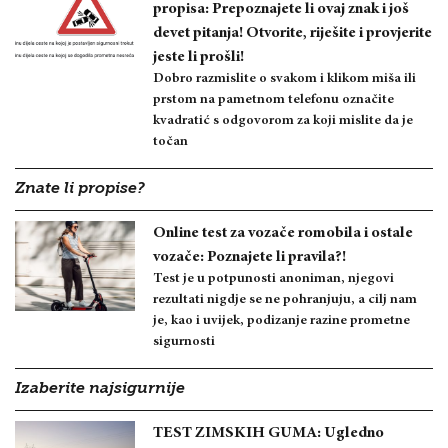
propisa: Prepoznajete li ovaj znak i još
devet pitanja! Otvorite, riješite i provjerite
jeste li prošli!
Dobro razmislite o svakom i klikom miša ili
prstom na pametnom telefonu označite
kvadratić s odgovorom za koji mislite da je
točan
Znate li propise?
Online test za vozače romobila i ostale
vozače: Poznajete li pravila?!
Test je u potpunosti anoniman, njegovi
rezultati nigdje se ne pohranjuju, a cilj nam
je, kao i uvijek, podizanje razine prometne
sigurnosti
Izaberite najsigurnije
TEST ZIMSKIH GUMA: Ugledno