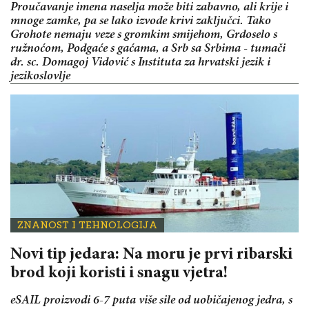
Proučavanje imena naselja može biti zabavno, ali krije i
mnoge zamke, pa se lako izvode krivi zaključci. Tako
Grohote nemaju veze s gromkim smijehom, Grdoselo s
ružnoćom, Podgaće s gaćama, a Srb sa Srbima - tumači
dr. sc. Domagoj Vidović s Instituta za hrvatski jezik i
jezikoslovlje
ZNANOST I TEHNOLOGIJA
Novi tip jedara: Na moru je prvi ribarski
brod koji koristi i snagu vjetra!
eSAIL proizvodi 6-7 puta više sile od uobičajenog jedra, s