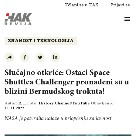
Učlani se u HAK
Prijavi se
Život
Razgovori
ZNANOST I TEHNOLOGIJA
Slučajno otkriće: Ostaci Space
Shuttlea Challenger pronađeni su u
blizini Bermudskog trokuta!
Autor:
R. I.
Foto:
History Channel/YouTube
Objavljeno:
11.11.2022.
NASA je potvrdila nalaze u priopćenju za javnost