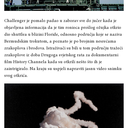
Challenger je pomalo padao u zaborav sve do jučer kada je
objavljena informacija da je tim ronioca prošlog ožujka otkrio
dio shuttlea u blizini Floride, odnosno područja koje se naziva
Bermudskim trokutom, a poznato je po brojnim nesrećama
zrakoplova i brodova. Istraživači su bili u tom području tražeći
zrakoplove iz doba Drugoga svjetskog rata za dokumentarni
film History Channela kada su otkrili nešto što ih je
zaintrigiralo. Na kraju su uspjeli napraviti jasnu video snimku
svog otkrića.