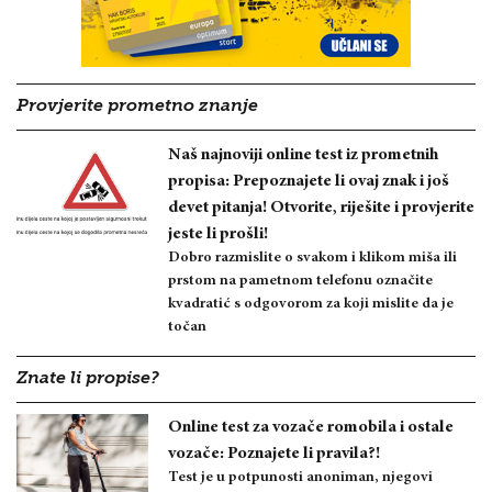
Provjerite prometno znanje
Naš najnoviji online test iz prometnih
propisa: Prepoznajete li ovaj znak i još
devet pitanja! Otvorite, riješite i provjerite
jeste li prošli!
Dobro razmislite o svakom i klikom miša ili
prstom na pametnom telefonu označite
kvadratić s odgovorom za koji mislite da je
točan
Znate li propise?
Online test za vozače romobila i ostale
vozače: Poznajete li pravila?!
Test je u potpunosti anoniman, njegovi