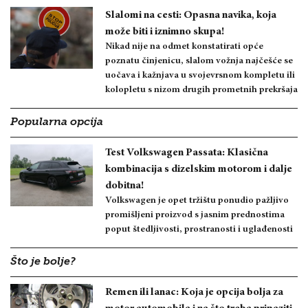
Slalomi na cesti: Opasna navika, koja
može biti i iznimno skupa!
Nikad nije na odmet konstatirati opće
poznatu činjenicu, slalom vožnja najčešće se
uočava i kažnjava u svojevrsnom kompletu ili
kolopletu s nizom drugih prometnih prekršaja
Popularna opcija
Test Volkswagen Passata: Klasična
kombinacija s dizelskim motorom i dalje
dobitna!
Volkswagen je opet tržištu ponudio pažljivo
promišljeni proizvod s jasnim prednostima
poput štedljivosti, prostranosti i uglađenosti
Što je bolje?
Remen ili lanac: Koja je opcija bolja za