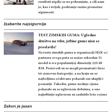
rezultati nigdje se ne pohranjuju, a cilj nam
je, kao i uvijek, podizanje razine prometne
sigurnosti
Izaberite najsigurnije
TEST ZIMSKIH GUMA: Ugledno
društvo na vrhu, jeftine gume nisu se
proslavile!
Na testu zimskih guma u organizaciji HAK-a i
partnera ovoga puta se našao rekordan 31
model u sve popularnijoj dimenziji 225/40
R18. Proizvodi su se mogli promatrati i kroz
tri cjenovne kategorije, a na kraju su se
najboljima očekivano pokazali oni skuplji i
poznatiji. Također, gume srednje cijene
pokazale su se uglavnom dobrima, a one
najjeftinije uglavnom su zaslužile loše ocjene
Zakon je jasan