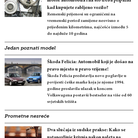
motor automobila i na što treba pripaziti
kad kupujete rabljeno vozilo?
Remenski prijenosi su ograničeni na
vremenski period zamijene neovisno o
prijeđenim kilometrima, najčešće između 5
do najduže 10 godina
Jedan poznati model
Škoda Felicia: Automobil koji je došao na
pravo mjesto u pravo vrijeme!
Škoda Felicia predstavlja novo poglavlje u
povijesti češke marke koja je njome 1994.
godine proslavila ulazak u koncern
Volkswagena postavši bestseler na više od 60
svjetskih tržišta
Prometne nesreće
Dva slučaja iz sudske prakse: Kako se
ustanovljuje krivnja nakon naleta na