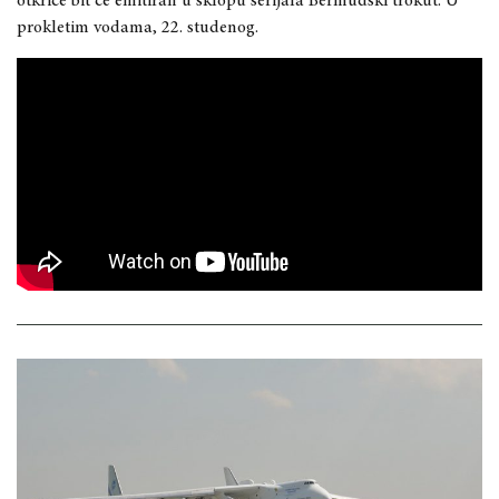
otkriće bit će emitiran u sklopu serijala Bermudski trokut: U
prokletim vodama, 22. studenog.