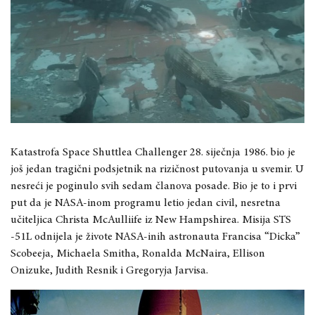
Katastrofa Space Shuttlea Challenger 28. siječnja 1986. bio je
još jedan tragični podsjetnik na rizičnost putovanja u svemir. U
nesreći je poginulo svih sedam članova posade. Bio je to i prvi
put da je NASA-inom programu letio jedan civil, nesretna
učiteljica Christa McAulliife iz New Hampshirea. Misija STS
-51L odnijela je živote NASA-inih astronauta Francisa “Dicka”
Scobeeja, Michaela Smitha, Ronalda McNaira, Ellison
Onizuke, Judith Resnik i Gregoryja Jarvisa.