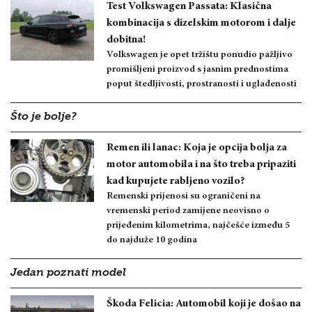
Test Volkswagen Passata: Klasična
kombinacija s dizelskim motorom i dalje
dobitna!
Volkswagen je opet tržištu ponudio pažljivo
promišljeni proizvod s jasnim prednostima
poput štedljivosti, prostranosti i uglađenosti
Što je bolje?
Remen ili lanac: Koja je opcija bolja za
motor automobila i na što treba pripaziti
kad kupujete rabljeno vozilo?
Remenski prijenosi su ograničeni na
vremenski period zamijene neovisno o
prijeđenim kilometrima, najčešće između 5
do najduže 10 godina
Jedan poznati model
Škoda Felicia: Automobil koji je došao na