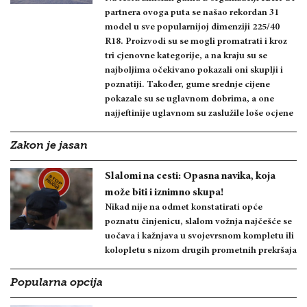
partnera ovoga puta se našao rekordan 31
model u sve popularnijoj dimenziji 225/40
R18. Proizvodi su se mogli promatrati i kroz
tri cjenovne kategorije, a na kraju su se
najboljima očekivano pokazali oni skuplji i
poznatiji. Također, gume srednje cijene
pokazale su se uglavnom dobrima, a one
najjeftinije uglavnom su zaslužile loše ocjene
Zakon je jasan
Slalomi na cesti: Opasna navika, koja
može biti i iznimno skupa!
Nikad nije na odmet konstatirati opće
poznatu činjenicu, slalom vožnja najčešće se
uočava i kažnjava u svojevrsnom kompletu ili
kolopletu s nizom drugih prometnih prekršaja
Popularna opcija