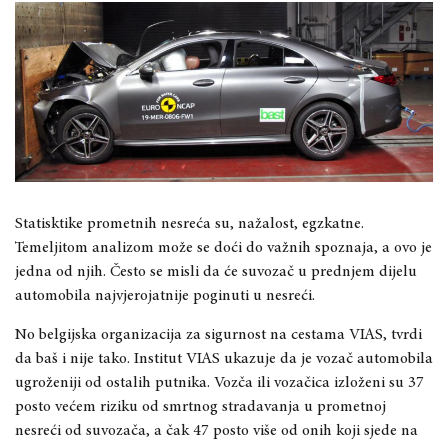
Statisktike prometnih nesreća su, nažalost, egzkatne.
Temeljitom analizom može se doći do važnih spoznaja, a ovo je
jedna od njih. Često se misli da će suvozač u prednjem dijelu
automobila najvjerojatnije poginuti u nesreći.
No belgijska organizacija za sigurnost na cestama VIAS, tvrdi
da baš i nije tako. Institut VIAS ukazuje da je vozač automobila
ugroženiji od ostalih putnika. Vozča ili vozačica izloženi su 37
posto većem riziku od smrtnog stradavanja u prometnoj
nesreći od suvozača, a čak 47 posto više od onih koji sjede na