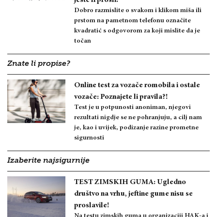
Dobro razmislite o svakom i klikom miša ili
prstom na pametnom telefonu označite
kvadratić s odgovorom za koji mislite da je
točan
Znate li propise?
Online test za vozače romobila i ostale
vozače: Poznajete li pravila?!
Test je u potpunosti anoniman, njegovi
rezultati nigdje se ne pohranjuju, a cilj nam
je, kao i uvijek, podizanje razine prometne
sigurnosti
Izaberite najsigurnije
TEST ZIMSKIH GUMA: Ugledno
društvo na vrhu, jeftine gume nisu se
proslavile!
Na testu zimskih guma u organizaciji HAK-a i