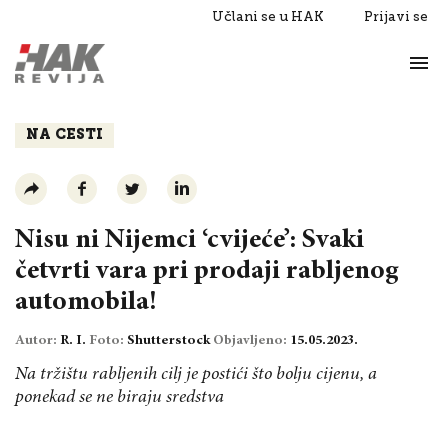
Učlani se u HAK
Prijavi se
Život
Razgovori
NA CESTI
Nisu ni Nijemci ‘cvijeće’: Svaki
četvrti vara pri prodaji rabljenog
automobila!
Autor:
R. I.
Foto:
Shutterstock
Objavljeno:
15.05.2023.
Na tržištu rabljenih cilj je postići što bolju cijenu, a
ponekad se ne biraju sredstva