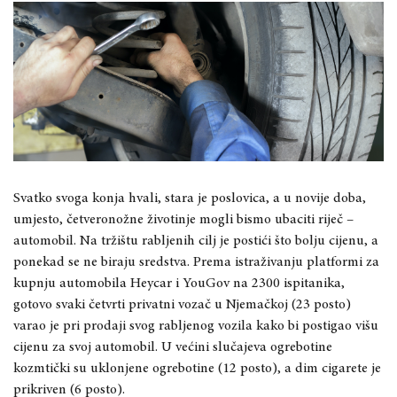
Svatko svoga konja hvali, stara je poslovica, a u novije doba,
umjesto, četveronožne životinje mogli bismo ubaciti riječ –
automobil. Na tržištu rabljenih cilj je postići što bolju cijenu, a
ponekad se ne biraju sredstva. Prema istraživanju platformi za
kupnju automobila Heycar i YouGov na 2300 ispitanika,
gotovo svaki četvrti privatni vozač u Njemačkoj (23 posto)
varao je pri prodaji svog rabljenog vozila kako bi postigao višu
cijenu za svoj automobil.
U većini slučajeva ogrebotine
kozmtički su uklonjene ogrebotine (12 posto), a dim cigarete je
prikriven (6 posto).