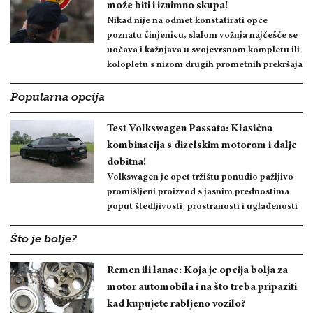
može biti i iznimno skupa!
Nikad nije na odmet konstatirati opće
poznatu činjenicu, slalom vožnja najčešće se
uočava i kažnjava u svojevrsnom kompletu ili
kolopletu s nizom drugih prometnih prekršaja
Popularna opcija
Test Volkswagen Passata: Klasična
kombinacija s dizelskim motorom i dalje
dobitna!
Volkswagen je opet tržištu ponudio pažljivo
promišljeni proizvod s jasnim prednostima
poput štedljivosti, prostranosti i uglađenosti
Što je bolje?
Remen ili lanac: Koja je opcija bolja za
motor automobila i na što treba pripaziti
kad kupujete rabljeno vozilo?