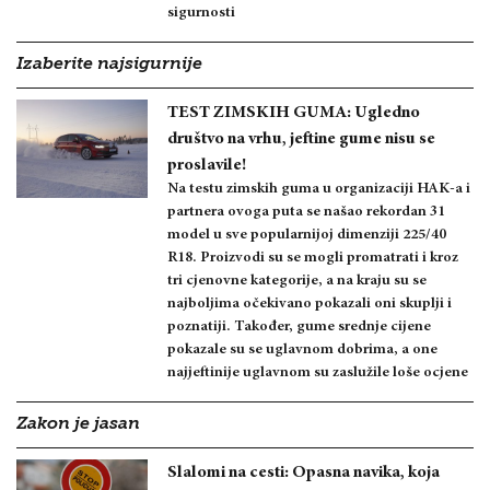
sigurnosti
Izaberite najsigurnije
TEST ZIMSKIH GUMA: Ugledno
društvo na vrhu, jeftine gume nisu se
proslavile!
Na testu zimskih guma u organizaciji HAK-a i
partnera ovoga puta se našao rekordan 31
model u sve popularnijoj dimenziji 225/40
R18. Proizvodi su se mogli promatrati i kroz
tri cjenovne kategorije, a na kraju su se
najboljima očekivano pokazali oni skuplji i
poznatiji. Također, gume srednje cijene
pokazale su se uglavnom dobrima, a one
najjeftinije uglavnom su zaslužile loše ocjene
Zakon je jasan
Slalomi na cesti: Opasna navika, koja