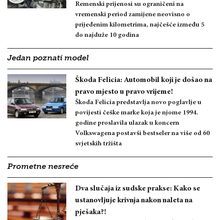
Remenski prijenosi su ograničeni na
vremenski period zamijene neovisno o
prijeđenim kilometrima, najčešće između 5
do najduže 10 godina
Jedan poznati model
Škoda Felicia: Automobil koji je došao na
pravo mjesto u pravo vrijeme!
Škoda Felicia predstavlja novo poglavlje u
povijesti češke marke koja je njome 1994.
godine proslavila ulazak u koncern
Volkswagena postavši bestseler na više od 60
svjetskih tržišta
Prometne nesreće
Dva slučaja iz sudske prakse: Kako se
ustanovljuje krivnja nakon naleta na
pješaka?!