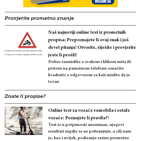
Provjerite prometno znanje
Naš najnoviji online test iz prometnih
propisa: Prepoznajete li ovaj znak i još
devet pitanja! Otvorite, riješite i provjerite
jeste li prošli!
Dobro razmislite o svakom i klikom miša ili
prstom na pametnom telefonu označite
kvadratić s odgovorom za koji mislite da je
točan
Znate li propise?
Online test za vozače romobila i ostale
vozače: Poznajete li pravila?!
Test je u potpunosti anoniman, njegovi
rezultati nigdje se ne pohranjuju, a cilj nam
je, kao i uvijek, podizanje razine prometne