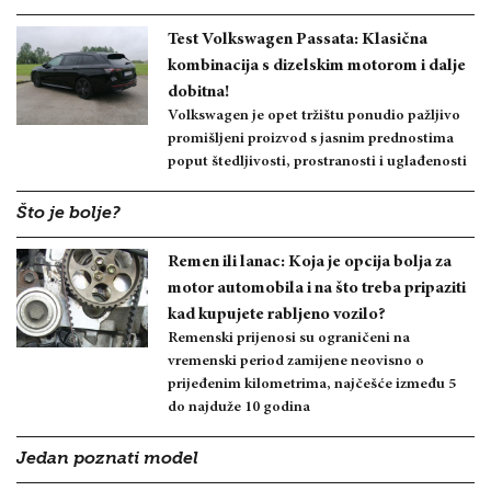
Test Volkswagen Passata: Klasična
kombinacija s dizelskim motorom i dalje
dobitna!
Volkswagen je opet tržištu ponudio pažljivo
promišljeni proizvod s jasnim prednostima
poput štedljivosti, prostranosti i uglađenosti
Što je bolje?
Remen ili lanac: Koja je opcija bolja za
motor automobila i na što treba pripaziti
kad kupujete rabljeno vozilo?
Remenski prijenosi su ograničeni na
vremenski period zamijene neovisno o
prijeđenim kilometrima, najčešće između 5
do najduže 10 godina
Jedan poznati model