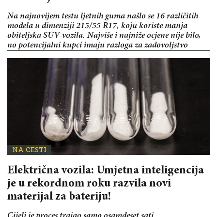
Na najnovijem testu ljetnih guma našlo se 16 različitih
modela u dimenziji 215/55 R17, koju koriste manja
obiteljska SUV-vozila. Najviše i najniže ocjene nije bilo,
no potencijalni kupci imaju razloga za zadovoljstvo
NA CESTI
Električna vozila: Umjetna inteligencija
je u rekordnom roku razvila novi
materijal za bateriju!
Cijeli je proces trajao samo osamdeset sati