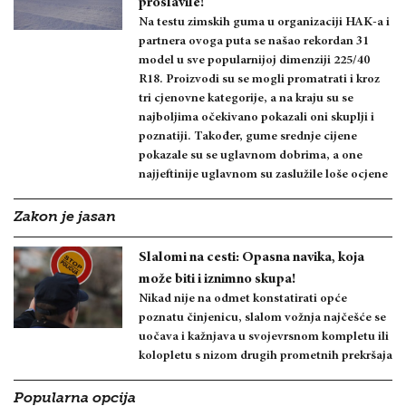
proslavile!
Na testu zimskih guma u organizaciji HAK-a i
partnera ovoga puta se našao rekordan 31
model u sve popularnijoj dimenziji 225/40
R18. Proizvodi su se mogli promatrati i kroz
tri cjenovne kategorije, a na kraju su se
najboljima očekivano pokazali oni skuplji i
poznatiji. Također, gume srednje cijene
pokazale su se uglavnom dobrima, a one
najjeftinije uglavnom su zaslužile loše ocjene
Zakon je jasan
Slalomi na cesti: Opasna navika, koja
može biti i iznimno skupa!
Nikad nije na odmet konstatirati opće
poznatu činjenicu, slalom vožnja najčešće se
uočava i kažnjava u svojevrsnom kompletu ili
kolopletu s nizom drugih prometnih prekršaja
Popularna opcija