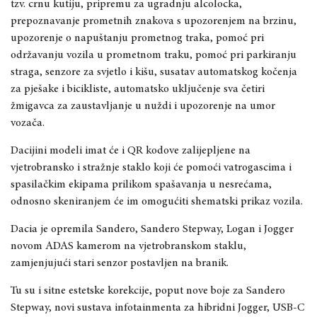
tzv. crnu kutiju, pripremu za ugradnju alcolocka,
prepoznavanje prometnih znakova s upozorenjem na brzinu,
upozorenje o napuštanju prometnog traka, pomoć pri
održavanju vozila u prometnom traku, pomoć pri parkiranju
straga, senzore za svjetlo i kišu, susatav automatskog kočenja
za pješake i bicikliste, automatsko uključenje sva četiri
žmigavca za zaustavljanje u nuždi i upozorenje na umor
vozača.
Dacijini modeli imat će i QR kodove zalijepljene na
vjetrobransko i stražnje staklo koji će pomoći vatrogascima i
spasilačkim ekipama prilikom spašavanja u nesrećama,
odnosno skeniranjem će im omogućiti shematski prikaz vozila.
Dacia je opremila Sandero, Sandero Stepway, Logan i Jogger
novom ADAS kamerom na vjetrobranskom staklu,
zamjenjujući stari senzor postavljen na branik.
Tu su i sitne estetske korekcije, poput nove boje za Sandero
Stepway, novi sustava infotainmenta za hibridni Jogger, USB-C