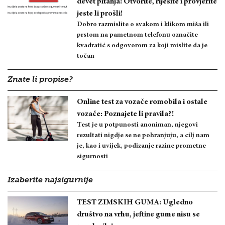
devet pitanja! Otvorite, riješite i provjerite
jeste li prošli!
Dobro razmislite o svakom i klikom miša ili
prstom na pametnom telefonu označite
kvadratić s odgovorom za koji mislite da je
točan
Znate li propise?
Online test za vozače romobila i ostale
vozače: Poznajete li pravila?!
Test je u potpunosti anoniman, njegovi
rezultati nigdje se ne pohranjuju, a cilj nam
je, kao i uvijek, podizanje razine prometne
sigurnosti
Izaberite najsigurnije
TEST ZIMSKIH GUMA: Ugledno
društvo na vrhu, jeftine gume nisu se