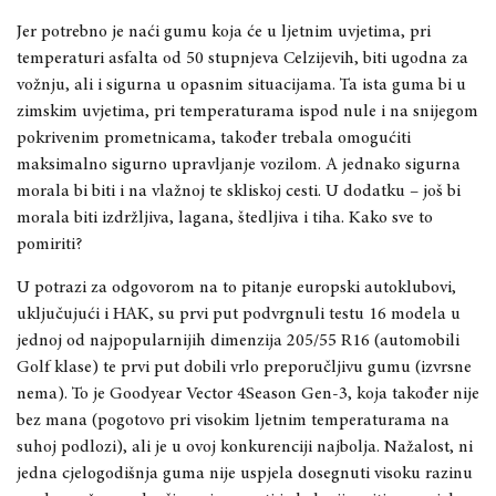
Jer potrebno je naći gumu koja će u ljetnim uvjetima, pri
temperaturi asfalta od 50 stupnjeva Celzijevih, biti ugodna za
vožnju, ali i sigurna u opasnim situacijama. Ta ista guma bi u
zimskim uvjetima, pri temperaturama ispod nule i na snijegom
pokrivenim prometnicama, također trebala omogućiti
maksimalno sigurno upravljanje vozilom. A jednako sigurna
morala bi biti i na vlažnoj te skliskoj cesti. U dodatku – još bi
morala biti izdržljiva, lagana, štedljiva i tiha. Kako sve to
pomiriti?
U potrazi za odgovorom na to pitanje europski autoklubovi,
uključujući i HAK, su prvi put podvrgnuli testu 16 modela u
jednoj od najpopularnijih dimenzija 205/55 R16 (automobili
Golf klase) te prvi put dobili vrlo preporučljivu gumu (izvrsne
nema). To je Goodyear Vector 4Season Gen-3, koja također nije
bez mana (pogotovo pri visokim ljetnim temperaturama na
suhoj podlozi), ali je u ovoj konkurenciji najbolja. Nažalost, ni
jedna cjelogodišnja guma nije uspjela dosegnuti visoku razinu