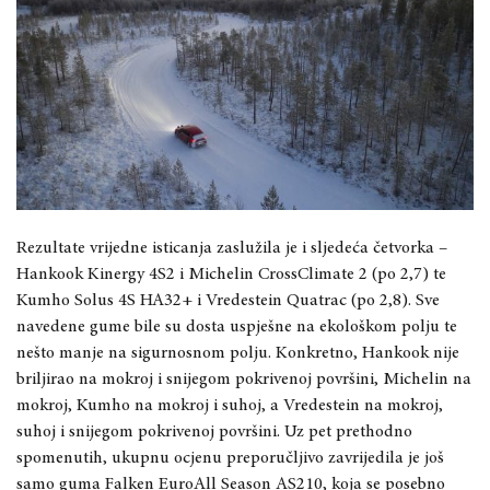
Rezultate vrijedne isticanja zaslužila je i sljedeća četvorka –
Hankook Kinergy 4S2 i Michelin CrossClimate 2 (po 2,7) te
Kumho Solus 4S HA32+ i Vredestein Quatrac (po 2,8). Sve
navedene gume bile su dosta uspješne na ekološkom polju te
nešto manje na sigurnosnom polju. Konkretno, Hankook nije
briljirao na mokroj i snijegom pokrivenoj površini, Michelin na
mokroj, Kumho na mokroj i suhoj, a Vredestein na mokroj,
suhoj i snijegom pokrivenoj površini. Uz pet prethodno
spomenutih, ukupnu ocjenu preporučljivo zavrijedila je još
samo guma Falken EuroAll Season AS210, koja se posebno