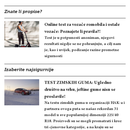
Znate li propise?
Online test za vozače romobila i ostale
vozače: Poznajete li pravila?!
Test je u potpunosti anoniman, njegovi
rezultati nigdje se ne pohranjuju, a cilj nam
je, kao i uvijek, podizanje razine prometne
sigurnosti
Izaberite najsigurnije
TEST ZIMSKIH GUMA: Ugledno
društvo na vrhu, jeftine gume nisu se
proslavile!
Na testu zimskih guma u organizaciji HAK-a i
partnera ovoga puta se našao rekordan 31
model u sve popularnijoj dimenziji 225/40
R18. Proizvodi su se mogli promatrati i kroz
tri cjenovne kategorije, a na kraju su se