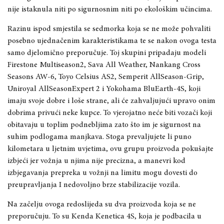
nije istaknula niti po sigurnosnim niti po ekološkim učincima.
Razinu ispod smjestila se sedmorka koja se ne može pohvaliti
posebno ujednačenim karakteristikama te se nakon ovoga testa
samo djelomično preporučuje. Toj skupini pripadaju modeli
Firestone Multiseason2, Sava All Weather, Nankang Cross
Seasons AW-6, Toyo Celsius AS2, Semperit AllSeason-Grip,
Uniroyal AllSeasonExpert 2 i Yokohama BluEarth-4S, koji
imaju svoje dobre i loše strane, ali će zahvaljujući upravo onim
dobrima privući neke kupce. To vjerojatno neće biti vozači koji
obitavaju u toplim podnebljima zato što im je sigurnost na
suhim podlogama manjkava. Stoga prevaljujete li puno
kilometara u ljetnim uvjetima, ovu grupu proizvoda pokušajte
izbjeći jer vožnja u njima nije precizna, a manevri kod
izbjegavanja prepreka u vožnji na limitu mogu dovesti do
preupravljanja I nedovoljno brze stabilizacije vozila.
Na začelju ovoga redoslijeda su dva proizvoda koja se ne
preporučuju. To su Kenda Kenetica 4S, koja je podbacila u