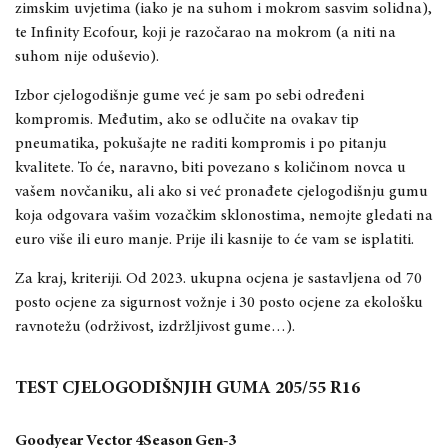
zimskim uvjetima (iako je na suhom i mokrom sasvim solidna),
te Infinity Ecofour, koji je razočarao na mokrom (a niti na
suhom nije oduševio).
Izbor cjelogodišnje gume već je sam po sebi određeni
kompromis. Međutim, ako se odlučite na ovakav tip
pneumatika, pokušajte ne raditi kompromis i po pitanju
kvalitete. To će, naravno, biti povezano s količinom novca u
vašem novčaniku, ali ako si već pronađete cjelogodišnju gumu
koja odgovara vašim vozačkim sklonostima, nemojte gledati na
euro više ili euro manje. Prije ili kasnije to će vam se isplatiti.
Za kraj, kriteriji. Od 2023. ukupna ocjena je sastavljena od 70
posto ocjene za sigurnost vožnje i 30 posto ocjene za ekološku
ravnotežu (održivost, izdržljivost gume…).
TEST CJELOGODIŠNJIH GUMA 205/55 R16
Goodyear Vector 4Season Gen-3