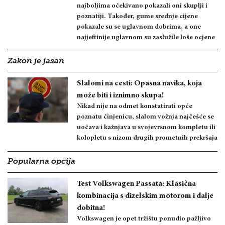
najboljima očekivano pokazali oni skuplji i
poznatiji. Također, gume srednje cijene
pokazale su se uglavnom dobrima, a one
najjeftinije uglavnom su zaslužile loše ocjene
Zakon je jasan
Slalomi na cesti: Opasna navika, koja
može biti i iznimno skupa!
Nikad nije na odmet konstatirati opće
poznatu činjenicu, slalom vožnja najčešće se
uočava i kažnjava u svojevrsnom kompletu ili
kolopletu s nizom drugih prometnih prekršaja
Popularna opcija
Test Volkswagen Passata: Klasična
kombinacija s dizelskim motorom i dalje
dobitna!
Volkswagen je opet tržištu ponudio pažljivo