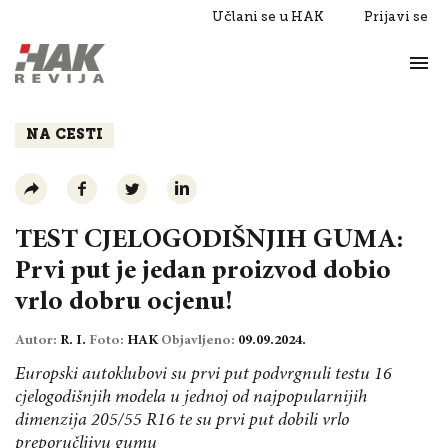
Učlani se u HAK
Prijavi se
Život
Razgovori
NA CESTI
TEST CJELOGODIŠNJIH GUMA:
Prvi put je jedan proizvod dobio
vrlo dobru ocjenu!
Autor:
R. I.
Foto:
HAK
Objavljeno:
09.09.2024.
Europski autoklubovi su prvi put podvrgnuli testu 16
cjelogodišnjih modela u jednoj od najpopularnijih
dimenzija 205/55 R16 te su prvi put dobili vrlo
preporučljivu gumu