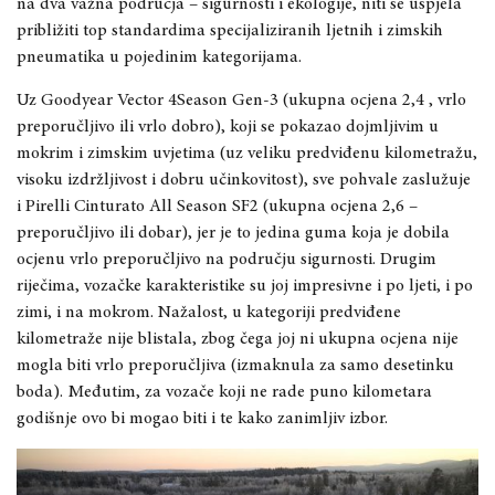
na dva važna područja – sigurnosti i ekologije, niti se uspjela
približiti top standardima specijaliziranih ljetnih i zimskih
pneumatika u pojedinim kategorijama.
Uz Goodyear Vector 4Season Gen-3 (ukupna ocjena 2,4 , vrlo
preporučljivo ili vrlo dobro), koji se pokazao dojmljivim u
mokrim i zimskim uvjetima (uz veliku predviđenu kilometražu,
visoku izdržljivost i dobru učinkovitost), sve pohvale zaslužuje
i Pirelli Cinturato All Season SF2 (ukupna ocjena 2,6 –
preporučljivo ili dobar), jer je to jedina guma koja je dobila
ocjenu vrlo preporučljivo na području sigurnosti. Drugim
riječima, vozačke karakteristike su joj impresivne i po ljeti, i po
zimi, i na mokrom. Nažalost, u kategoriji predviđene
kilometraže nije blistala, zbog čega joj ni ukupna ocjena nije
mogla biti vrlo preporučljiva (izmaknula za samo desetinku
boda). Međutim, za vozače koji ne rade puno kilometara
godišnje ovo bi mogao biti i te kako zanimljiv izbor.