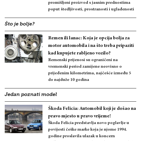
promišljeni proizvod s jasnim prednostima
poput štedljivosti, prostranosti i uglađenosti
Što je bolje?
Remen ili lanac: Koja je opcija bolja za
motor automobila i na što treba pripaziti
kad kupujete rabljeno vozilo?
Remenski prijenosi su ograničeni na
vremenski period zamijene neovisno o
prijeđenim kilometrima, najčešće između 5
do najduže 10 godina
Jedan poznati model
Škoda Felicia: Automobil koji je došao na
pravo mjesto u pravo vrijeme!
Škoda Felicia predstavlja novo poglavlje u
povijesti češke marke koja je njome 1994.
godine proslavila ulazak u koncern