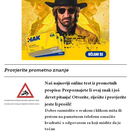
Provjerite prometno znanje
Naš najnoviji online test iz prometnih
propisa: Prepoznajete li ovaj znak i još
devet pitanja! Otvorite, riješite i provjerite
jeste li prošli!
Dobro razmislite o svakom i klikom miša ili
prstom na pametnom telefonu označite
kvadratić s odgovorom za koji mislite da je
točan