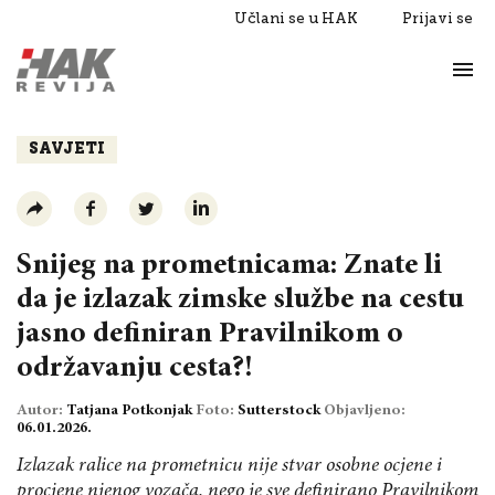
Učlani se u HAK
Prijavi se
Život
Razgovori
SAVJETI
Snijeg na prometnicama: Znate li
da je izlazak zimske službe na cestu
jasno definiran Pravilnikom o
održavanju cesta?!
Autor:
Tatjana Potkonjak
Foto:
Sutterstock
Objavljeno:
06.01.2026.
Izlazak ralice na prometnicu nije stvar osobne ocjene i
procjene njenog vozača, nego je sve definirano Pravilnikom