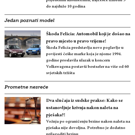
prijeđenim kilometrima, najčešće između 5
do najduže 10 godina
Jedan poznati model
Škoda Felicia: Automobil koji je došao na
pravo mjesto u pravo vrijeme!
Škoda Felicia predstavlja novo poglavlje u
povijesti češke marke koja je njome 1994.
godine proslavila ulazak u koncern
Volkswagena postavši bestseler na više od 60
svjetskih tržišta
Prometne nesreće
Dva slučaja iz sudske prakse: Kako se
ustanovljuje krivnja nakon naleta na
pješaka?!
Vožnja po ograničenju brzine nakon naleta na
pješaka nije dovoljna. Potrebno je dodatno
prilagoditi brzinu