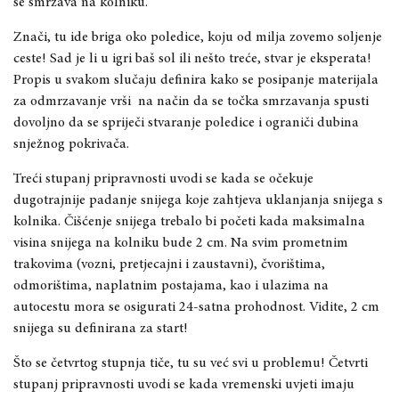
se smrzava na kolniku.
Znači, tu ide briga oko poledice, koju od milja zovemo soljenje
ceste! Sad je li u igri baš sol ili nešto treće, stvar je eksperata!
Propis u svakom slučaju definira kako se posipanje materijala
za odmrzavanje vrši
na način da se točka smrzavanja spusti
dovoljno da se spriječi stvaranje poledice i ograniči dubina
snježnog pokrivača.
Treći stupanj pripravnosti uvodi se kada se očekuje
dugotrajnije padanje snijega koje zahtjeva uklanjanja snijega s
kolnika. Čišćenje snijega trebalo bi početi kada maksimalna
visina snijega na kolniku bude 2 cm. Na svim prometnim
trakovima (vozni, pretjecajni i zaustavni), čvorištima,
odmorištima, naplatnim postajama, kao i ulazima na
autocestu mora se osigurati 24-satna prohodnost. Vidite, 2 cm
snijega su definirana za start!
Što se četvrtog stupnja tiče, tu su već svi u problemu! Četvrti
stupanj pripravnosti uvodi se kada vremenski uvjeti imaju