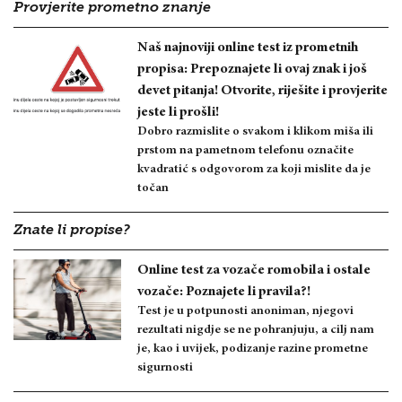
Provjerite prometno znanje
Naš najnoviji online test iz prometnih
propisa: Prepoznajete li ovaj znak i još
devet pitanja! Otvorite, riješite i provjerite
jeste li prošli!
Dobro razmislite o svakom i klikom miša ili
prstom na pametnom telefonu označite
kvadratić s odgovorom za koji mislite da je
točan
Znate li propise?
Online test za vozače romobila i ostale
vozače: Poznajete li pravila?!
Test je u potpunosti anoniman, njegovi
rezultati nigdje se ne pohranjuju, a cilj nam
je, kao i uvijek, podizanje razine prometne
sigurnosti