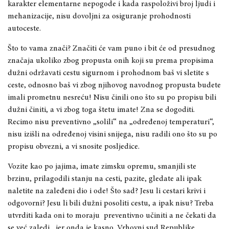
karakter elementarne nepogode i kada raspoloživi broj ljudi i
mehanizacije, nisu dovoljni za osiguranje prohodnosti
autoceste.
Što to vama znači? Značiti će vam puno i bit će od presudnog
značaja ukoliko zbog propusta onih koji su prema propisima
dužni održavati cestu sigurnom i prohodnom baš vi sletite s
ceste, odnosno baš vi
zbog njihovog navodnog propusta budete
imali prometnu nesreću! Nisu činili ono što su po propisu bili
dužni činiti, a vi zbog toga štetu imate! Zna se dogoditi.
Recimo nisu preventivno „solili“ na „određenoj temperaturi“,
nisu izišli na određenoj visini snijega, nisu radili ono što su po
propisu obvezni, a vi snosite posljedice.
Vozite kao po jajima, imate zimsku opremu, smanjili ste
brzinu, prilagodili stanju na cesti, pazite, gledate ali ipak
naletite na zaleđeni dio i ode! Što sad? Jesu li cestari krivi i
odgovorni? Jesu li bili dužni posoliti cestu, a ipak nisu? Treba
utvrditi kada oni to moraju
preventivno učiniti a ne čekati da
se već zaledi,
jer onda je kasno.
Vrhovni sud Republike