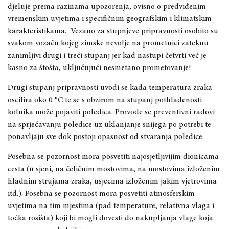
djeluje prema razinama upozorenja, ovisno o predviđenim
vremenskim uvjetima i specifičnim geografskim i klimatskim
karakteristikama.
Vezano za stupnjeve pripravnosti osobito su
svakom vozaču kojeg zimske nevolje na prometnici zateknu
zanimljivi drugi i treći stupanj jer kad nastupi četvrti već je
kasno za štošta, uključujući nesmetano prometovanje!
Drugi stupanj pripravnosti uvodi se kada temperatura zraka
oscilira oko 0 °C te se s obzirom na stupanj pothlađenosti
kolnika može pojaviti poledica. Provode se preventivni radovi
na sprječavanju poledice uz uklanjanje snijega po potrebi te
ponavljaju sve dok postoji opasnost od stvaranja poledice.
Posebna se pozornost mora posvetiti najosjetljivijim dionicama
cesta (u sjeni, na čeličnim mostovima, na mostovima izloženim
hladnim strujama zraka, usjecima izloženim jakim vjetrovima
itd.). Posebna se pozornost mora posvetiti atmosferskim
uvjetima na tim mjestima (pad temperature, relativna vlaga i
točka rosišta) koji bi mogli dovesti do nakupljanja vlage koja