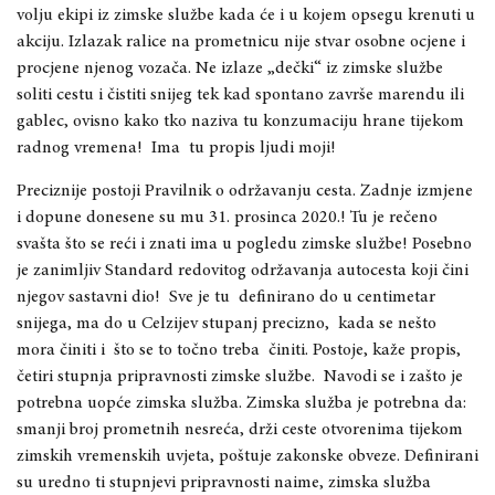
volju ekipi iz zimske službe kada će i u kojem opsegu krenuti u
akciju. Izlazak ralice na prometnicu nije stvar osobne ocjene i
procjene njenog vozača. Ne izlaze „dečki“ iz zimske službe
soliti cestu i čistiti snijeg tek kad spontano
završe marendu ili
gablec, ovisno kako tko naziva tu konzumaciju hrane tijekom
radnog vremena!
Ima
tu propis ljudi moji!
Preciznije postoji Pravilnik o održavanju cesta. Zadnje izmjene
i dopune donesene su mu 31. prosinca 2020.! Tu je rečeno
svašta što se reći i znati ima u pogledu zimske službe! Posebno
je zanimljiv Standard redovitog održavanja autocesta koji čini
njegov sastavni dio!
Sve je tu
definirano do u centimetar
snijega, ma do u Celzijev stupanj precizno,
kada se nešto
mora činiti i
što se to točno treba
činiti. Postoje, kaže propis,
četiri stupnja pripravnosti zimske službe.
Navodi se i zašto je
potrebna uopće zimska služba. Zimska služba je potrebna da:
smanji broj prometnih nesreća, drži ceste otvorenima tijekom
zimskih vremenskih uvjeta, poštuje zakonske obveze. Definirani
su uredno ti stupnjevi pripravnosti naime, zimska služba