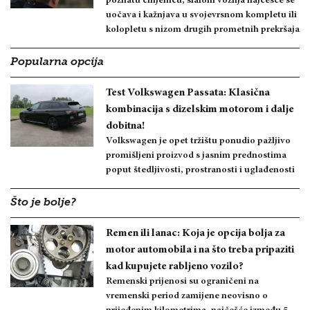
poznatu činjenicu, slalom vožnja najčešće se
uočava i kažnjava u svojevrsnom kompletu ili
kolopletu s nizom drugih prometnih prekršaja
Popularna opcija
Test Volkswagen Passata: Klasična
kombinacija s dizelskim motorom i dalje
dobitna!
Volkswagen je opet tržištu ponudio pažljivo
promišljeni proizvod s jasnim prednostima
poput štedljivosti, prostranosti i uglađenosti
Što je bolje?
Remen ili lanac: Koja je opcija bolja za
motor automobila i na što treba pripaziti
kad kupujete rabljeno vozilo?
Remenski prijenosi su ograničeni na
vremenski period zamijene neovisno o