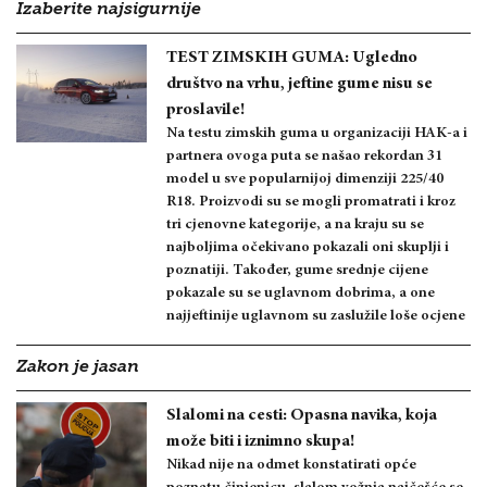
Izaberite najsigurnije
TEST ZIMSKIH GUMA: Ugledno
društvo na vrhu, jeftine gume nisu se
proslavile!
Na testu zimskih guma u organizaciji HAK-a i
partnera ovoga puta se našao rekordan 31
model u sve popularnijoj dimenziji 225/40
R18. Proizvodi su se mogli promatrati i kroz
tri cjenovne kategorije, a na kraju su se
najboljima očekivano pokazali oni skuplji i
poznatiji. Također, gume srednje cijene
pokazale su se uglavnom dobrima, a one
najjeftinije uglavnom su zaslužile loše ocjene
Zakon je jasan
Slalomi na cesti: Opasna navika, koja
može biti i iznimno skupa!
Nikad nije na odmet konstatirati opće