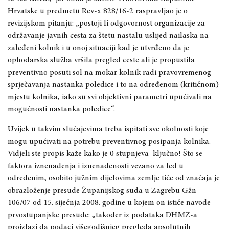
Hrvatske u predmetu Rev-x 828/16-2 raspravljao je o
revizijskom pitanju: „postoji li odgovornost organizacije za
održavanje javnih cesta za štetu nastalu uslijed nailaska na
zaleđeni kolnik i u onoj situaciji kad je utvrđeno da je
ophodarska služba vršila pregled ceste ali je propustila
preventivno posuti sol na mokar kolnik radi pravovremenog
sprječavanja nastanka poledice i to na određenom (kritičnom)
mjestu kolnika, iako su svi objektivni parametri upućivali na
mogućnosti nastanka poledice“.
Uvijek u takvim slučajevima treba ispitati sve okolnosti koje
mogu upućivati na potrebu preventivnog posipanja kolnika.
Vidjeli ste propis kaže kako je 0 stupnjeva
ključno! Što se
faktora iznenađenja i iznenađenosti vezano za led u
određenim, osobito južnim dijelovima zemlje tiče od značaja je
obrazloženje presude Županijskog suda u Zagrebu Gžn-
106/07 od 15. siječnja 2008. godine u kojem on ističe navode
prvostupanjske presude: „također iz podataka DHMZ-a
proizlazi da podaci višegodišnjeg pregleda apsolutnih