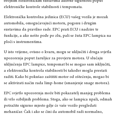
brojnim elektroničkim sustavima aktivne sigurnosti poput
elektroničke kontrole stabilnosti i tempomata.
Elektronička kontrolna jedinica (ECU) vašeg vozila je mozak
automobila, omogućavajući motoru, pogonu i drugim
sustavima da pravilno rade. EPC prati ECU i nadzire te
funkcije, a ako nešto pođe po zlu, pali se žuta EPC lampica na
ploči s instrumentima.
U isto vrijeme, ovisno o kvaru, mogu se uključiti i druga svjetla
upozorenja poput žaruljice za provjeru motora. U slučaju
uključenja EPC lampice, tempomat bi se mogao sam isključiti,
a elektronička kontrola stabilnosti bi također mogla prestati
raditi. Kako bi pokušao zaštititi motor od oštećenja, mogao bi
se aktivirati način rada limp-home (smanjenje snage motora).
EPC svjetlo upozorenja može biti pokazatelj manjeg problema
ili vrlo ozbiljnih problema. Stoga, ako se lampica upali, odmah
potražite sigurno mjesto gdje će vaše vozilo pregledati
mehaničar. Čak i ako se čini da automobil radi normalno,