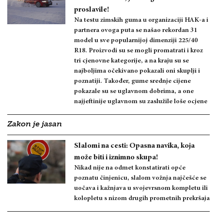
proslavile!
Na testu zimskih guma u organizaciji HAK-a i
partnera ovoga puta se našao rekordan 31
model u sve popularnijoj dimenziji 225/40
R18. Proizvodi su se mogli promatrati i kroz
tri cjenovne kategorije, a na kraju su se
najboljima očekivano pokazali oni skuplji i
poznatiji. Također, gume srednje cijene
pokazale su se uglavnom dobrima, a one
najjeftinije uglavnom su zaslužile loše ocjene
Zakon je jasan
Slalomi na cesti: Opasna navika, koja
može biti i iznimno skupa!
Nikad nije na odmet konstatirati opće
poznatu činjenicu, slalom vožnja najčešće se
uočava i kažnjava u svojevrsnom kompletu ili
kolopletu s nizom drugih prometnih prekršaja