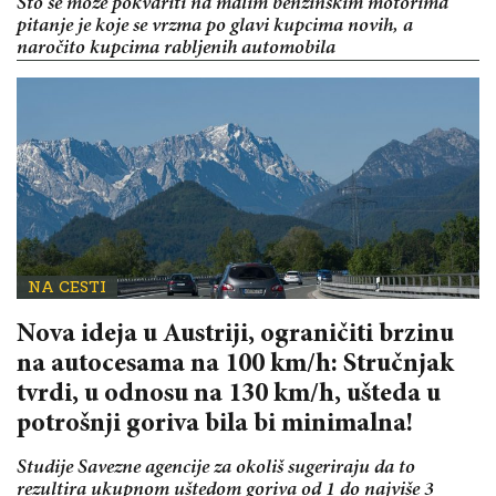
Što se može pokvariti na malim benzinskim motorima
pitanje je koje se vrzma po glavi kupcima novih, a
naročito kupcima rabljenih automobila
NA CESTI
Nova ideja u Austriji, ograničiti brzinu
na autocesama na 100 km/h: Stručnjak
tvrdi, u odnosu na 130 km/h, ušteda u
potrošnji goriva bila bi minimalna!
Studije Savezne agencije za okoliš sugeriraju da to
rezultira ukupnom uštedom goriva od 1 do najviše 3