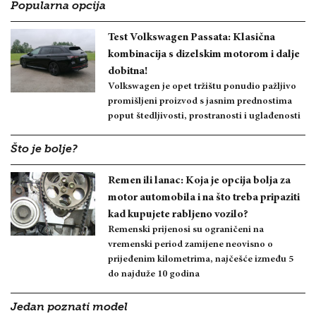
Popularna opcija
Test Volkswagen Passata: Klasična
kombinacija s dizelskim motorom i dalje
dobitna!
Volkswagen je opet tržištu ponudio pažljivo
promišljeni proizvod s jasnim prednostima
poput štedljivosti, prostranosti i uglađenosti
Što je bolje?
Remen ili lanac: Koja je opcija bolja za
motor automobila i na što treba pripaziti
kad kupujete rabljeno vozilo?
Remenski prijenosi su ograničeni na
vremenski period zamijene neovisno o
prijeđenim kilometrima, najčešće između 5
do najduže 10 godina
Jedan poznati model