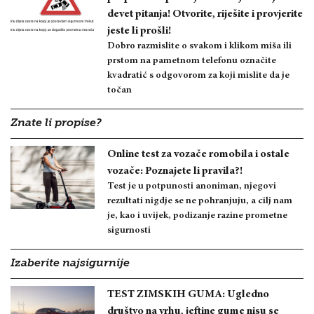
devet pitanja! Otvorite, riješite i provjerite
jeste li prošli!
Dobro razmislite o svakom i klikom miša ili
prstom na pametnom telefonu označite
kvadratić s odgovorom za koji mislite da je
točan
Znate li propise?
Online test za vozače romobila i ostale
vozače: Poznajete li pravila?!
Test je u potpunosti anoniman, njegovi
rezultati nigdje se ne pohranjuju, a cilj nam
je, kao i uvijek, podizanje razine prometne
sigurnosti
Izaberite najsigurnije
TEST ZIMSKIH GUMA: Ugledno
društvo na vrhu, jeftine gume nisu se