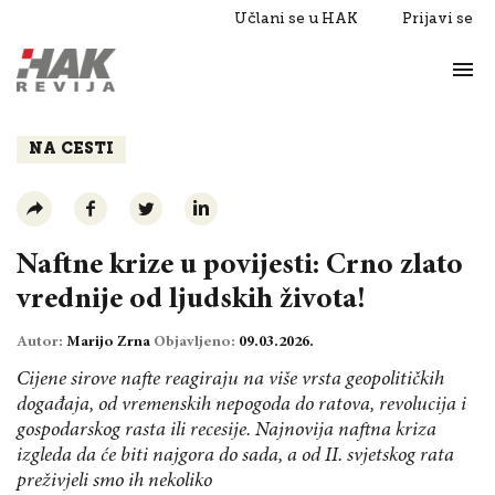
Učlani se u HAK
Prijavi se
Život
Razgovori
NA CESTI
Naftne krize u povijesti: Crno zlato
vrednije od ljudskih života!
Autor:
Marijo Zrna
Objavljeno:
09.03.2026.
Cijene sirove nafte reagiraju na više vrsta geopolitičkih
događaja, od vremenskih nepogoda do ratova, revolucija i
gospodarskog rasta ili recesije. Najnovija naftna kriza
izgleda da će biti najgora do sada, a od II. svjetskog rata
preživjeli smo ih nekoliko