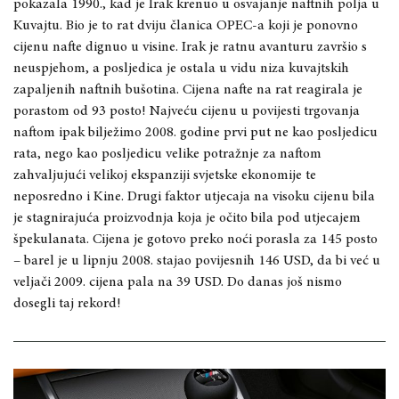
pokazala 1990., kad je Irak krenuo u osvajanje naftnih polja u
Kuvajtu. Bio je to rat dviju članica OPEC-a koji je ponovno
cijenu nafte dignuo u visine. Irak je ratnu avanturu završio s
neuspjehom, a posljedica je ostala u vidu niza kuvajtskih
zapaljenih naftnih bušotina. Cijena nafte na rat reagirala je
porastom od 93 posto! Najveću cijenu u povijesti trgovanja
naftom ipak bilježimo 2008. godine prvi put ne kao posljedicu
rata, nego kao posljedicu velike potražnje za naftom
zahvaljujući velikoj ekspanziji svjetske ekonomije te
neposredno i Kine. Drugi faktor utjecaja na visoku cijenu bila
je stagnirajuća proizvodnja koja je očito bila pod utjecajem
špekulanata. Cijena je gotovo preko noći porasla za 145 posto
– barel je u lipnju 2008. stajao povijesnih 146 USD, da bi već u
veljači 2009. cijena pala na 39 USD. Do danas još nismo
dosegli taj rekord!