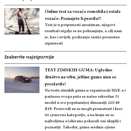
Online test za vozače romobila i ostale
vozače: Poznajete li pravila?!
Test je u potpunosti anoniman, njegovi
rezultati nigdje se ne pohranjuju, a cilj nam
je, kao i uvijek, podizanje razine prometne
sigurnosti
Izaberite najsigurnije
TEST ZIMSKIH GUMA: Ugledno
društvo na vrhu, jeftine gume nisu se
proslavile!
Na testu zimskih guma u organizaciji HAK-a i
partnera ovoga puta se našao rekordan 31
model u sve popularnijoj dimenziji 225/40
R18. Proizvodi su se mogli promatrati i kroz
tri cjenovne kategorije, a na kraju su se
najboljima očekivano pokazali oni skuplji i
poznatiji. Također, gume srednje cijene