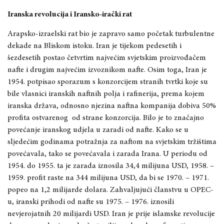
Iranska revolucija i Iransko-irački rat
Arapsko-izraelski rat bio je zapravo samo početak turbulentne
dekade na Bliskom istoku. Iran je tijekom pedesetih i
šezdesetih postao četvrtim najvećim svjetskim proizvođačem
nafte i drugim najvećim izvoznikom nafte. Osim toga, Iran je
1954. potpisao sporazum s konzorcijem stranih tvrtki koje su
bile vlasnici iranskih naftnih polja i rafinerija, prema kojem
iranska država, odnosno njezina naftna kompanija dobiva 50%
profita ostvarenog
od strane konzorcija. Bilo je to značajno
povećanje iranskog udjela u zaradi od nafte. Kako se u
sljedećim godinama potražnja za naftom na svjetskim tržištima
povećavala, tako se povećavala i zarada Irana. U periodu od
1954. do 1955. ta je zarada iznosila 34,4 milijuna USD, 1958. –
1959. profit raste na 344 milijuna USD, da bi se 1970. – 1971.
popeo na 1,2 milijarde dolara. Zahvaljujući članstvu u OPEC-
u, iranski prihodi od nafte su 1975. – 1976. iznosili
nevjerojatnih 20 milijardi USD. Iran je prije islamske revolucije