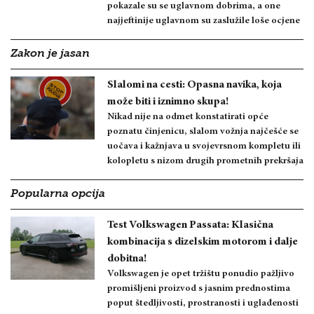
pokazale su se uglavnom dobrima, a one
najjeftinije uglavnom su zaslužile loše ocjene
Zakon je jasan
Slalomi na cesti: Opasna navika, koja
može biti i iznimno skupa!
Nikad nije na odmet konstatirati opće
poznatu činjenicu, slalom vožnja najčešće se
uočava i kažnjava u svojevrsnom kompletu ili
kolopletu s nizom drugih prometnih prekršaja
Popularna opcija
Test Volkswagen Passata: Klasična
kombinacija s dizelskim motorom i dalje
dobitna!
Volkswagen je opet tržištu ponudio pažljivo
promišljeni proizvod s jasnim prednostima
poput štedljivosti, prostranosti i uglađenosti