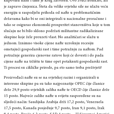
kupovinu nafte i time je krug zatvoren. Ovo zvuči ironično, ali
je zapravo činjenica. Šteta da velike svjetske sile ne ulažu veću
energiju u raspodjelu prihoda od nafte u problematičnim
državama kako bi se oni integrirali u nacionalne proračune i
tako se osigurao ekonomski prosperitet stanovništva koje u tom
slučaju ne bi bilo sklono podržati militantne radikalizirane
skupine koje žele preuzeti vlast. No analitičari se slažu u
jednom. Iznimno visoke cijene nafte uzrokuju recesiju
ometajući gospodarski rast i time potražnju za naftom. Pad
potražnje generira cjenovne ratove koji će dovesti i do pada
cijene nafte na tržištu te time opet potaknuti gospodarski rast.
Ti procesi su cikličke prirode, pa eto samo treba preživjeti!
Proizvođači nafte su se na svjetskoj razini i organizirali u
interesne skupine pa su tako najpoznatije OPEC čije članice
drže 29,9 posto svjetskih zaliha nafte te OECD čije članice drže
15 posto. Najveće zalihe nafte u svijetu raspoređene su na
sljedeći način: Saudijska Arabija drži 17,2 posto, Venezuela
17,5 posto, Kanada posjeduje 9,7 posto, Iran 9,1 posto, Irak