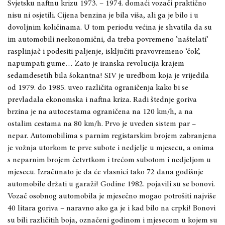
Svjetsku naftnu krizu 1973. – 1974. domaći vozači praktično
nisu ni osjetili. Cijena benzina je bila viša, ali ga je bilo i u
dovoljnim količinama. U tom periodu većina je shvatila da su
im automobili neekonomični, da treba povremeno ‘naštelati’
rasplinjač i podesiti paljenje, isključiti pravovremeno ‘čok’,
napumpati gume… Zato je iranska revolucija krajem
sedamdesetih bila šokantna! SIV je uredbom koja je vrijedila
od 1979. do 1985. uveo različita ograničenja kako bi se
prevladala ekonomska i naftna kriza. Radi štednje goriva
brzina je na autocestama ograničena na 120 km/h, a na
ostalim cestama na 80 km/h. Prvo je uveden sistem par –
nepar. Automobilima s parnim registarskim brojem zabranjena
je vožnja utorkom te prve subote i nedjelje u mjesecu, a onima
s neparnim brojem četvrtkom i trećom subotom i nedjeljom u
mjesecu. Izračunato je da će vlasnici tako 72 dana godišnje
automobile držati u garaži! Godine 1982. pojavili su se bonovi.
Vozač osobnog automobila je mjesečno mogao potrošiti najviše
40 litara goriva – naravno ako ga je i kad bilo na crpki! Bonovi
su bili različitih boja, označeni godinom i mjesecom u kojem su