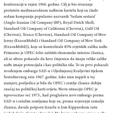
konferenciji u rujnu 1960. godine. Cilj je bio stvaranje
protuteže međunarodnom naftnom kartelu koji su činile
sedam kompanija popularno nazvanih ‘Sedam sestara’
(Anglo-Iranian Oil Company (BP), Royal Dutch Shell,
Standard Oil Company of California (Chevron), Gulf Oil
(Chevron), Texaco (Chevron), Standard Oil Company of New
Jersey (ExxonMobil) i Standard Oil Company of New York
(ExxonMobil)), koje su kontrolirale 85% svjetskih zaliha nafte.
Primarno je OPEC želio zaštititi ekonomske interese članica,
ali se ubrzo pokazalo da kroz činjenicu da imaju velike zalihe
nafte imaju potencijala i kao politička sila. To su prvo pokazali
uvođenjem embarga SAD-u i Ujedinjenoj Kraljevini tijekom
Šestodnevnog rata 1967. godine. Iako nisu uspjeli u toj
namjeri, posljedica je bila da OPEC i zemlje članice dobiju
značaj na političkoj karti svijeta. Novu situaciju OPEC je
isprovocirao već 1973., kad proglašava novi embargo prema
SAD-u i ostalim zemljama koje su, prema uvjerenju zemalja
članica, davale potporu Izraelu u Jom Kippurskom ratu