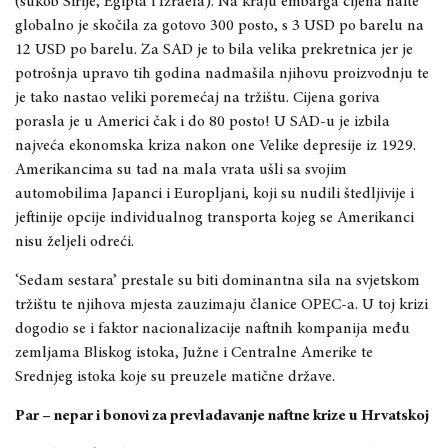
(sukob Sirije, Egipta i Izraela). Na kraju embarga cijena nafte
globalno je skočila za gotovo 300 posto, s 3 USD po barelu na
12 USD po barelu. Za SAD je to bila velika prekretnica jer je
potrošnja upravo tih godina nadmašila njihovu proizvodnju te
je tako nastao veliki poremećaj na tržištu. Cijena goriva
porasla je u Americi čak i do 80 posto! U SAD-u je izbila
najveća ekonomska kriza nakon one Velike depresije iz 1929.
Amerikancima su tad na mala vrata ušli sa svojim
automobilima Japanci i Europljani, koji su nudili štedljivije i
jeftinije opcije individualnog transporta kojeg se Amerikanci
nisu željeli odreći.
‘Sedam sestara’ prestale su biti dominantna sila na svjetskom
tržištu te njihova mjesta zauzimaju članice OPEC-a. U toj krizi
dogodio se i faktor nacionalizacije naftnih kompanija među
zemljama Bliskog istoka, Južne i Centralne Amerike te
Srednjeg istoka koje su preuzele matične države.
Par – nepar i bonovi za prevladavanje naftne krize u Hrvatskoj