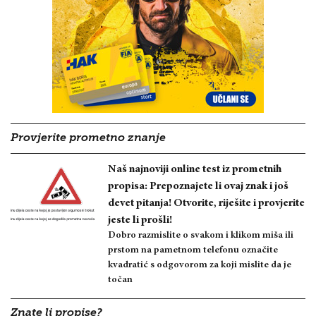
Provjerite prometno znanje
Naš najnoviji online test iz prometnih
propisa: Prepoznajete li ovaj znak i još
devet pitanja! Otvorite, riješite i provjerite
jeste li prošli!
Dobro razmislite o svakom i klikom miša ili
prstom na pametnom telefonu označite
kvadratić s odgovorom za koji mislite da je
točan
Znate li propise?