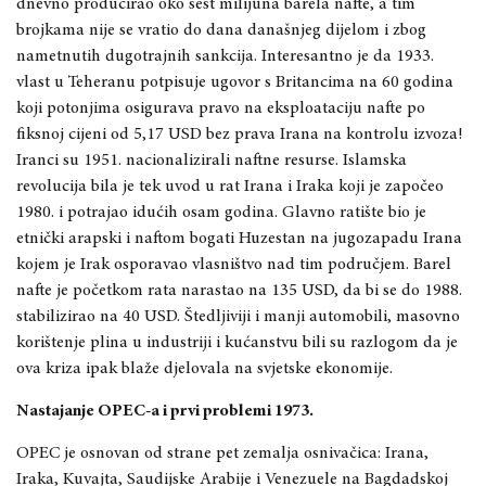
dnevno producirao oko šest milijuna barela nafte, a tim
brojkama nije se vratio do dana današnjeg dijelom i zbog
nametnutih dugotrajnih sankcija. Interesantno je da 1933.
vlast u Teheranu potpisuje ugovor s Britancima na 60 godina
koji potonjima osigurava pravo na eksploataciju nafte po
fiksnoj cijeni od 5,17 USD bez prava Irana na kontrolu izvoza!
Iranci su 1951. nacionalizirali naftne resurse. Islamska
revolucija bila je tek uvod u rat Irana i Iraka koji je započeo
1980. i potrajao idućih osam godina. Glavno ratište bio je
etnički arapski i naftom bogati Huzestan na jugozapadu Irana
kojem je Irak osporavao vlasništvo nad tim područjem. Barel
nafte je početkom rata narastao na 135 USD, da bi se do 1988.
stabilizirao na 40 USD. Štedljiviji i manji automobili, masovno
korištenje plina u industriji i kućanstvu bili su razlogom da je
ova kriza ipak blaže djelovala na svjetske ekonomije.
Nastajanje OPEC-a i prvi problemi 1973.
OPEC je osnovan od strane pet zemalja osnivačica: Irana,
Iraka, Kuvajta, Saudijske Arabije i Venezuele na Bagdadskoj