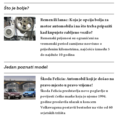
Što je bolje?
Remen ili lanac: Koja je opcija bolja za
motor automobila i na što treba pripaziti
kad kupujete rabljeno vozilo?
Remenski prijenosi su ograničeni na
vremenski period zamijene neovisno o
prijeđenim kilometrima, najčešće između 5
do najduže 10 godina
Jedan poznati model
Škoda Felicia: Automobil koji je došao na
pravo mjesto u pravo vrijeme!
Škoda Felicia predstavlja novo poglavlje u
povijesti češke marke koja je njome 1994.
godine proslavila ulazak u koncern
Volkswagena postavši bestseler na više od 60
svjetskih tržišta