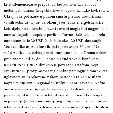
krvi! Clemenceau je prepoznao tad kanister kao simbol
mobilnosti, dinamičnog stila života i opstanka. Iako tijek rata u
Ukrajini ne pokazuje u punom smislu premoć motoriziranih
vojnih jedinica, taj rat uzrokom je još jedne energetske krize
koja djeluje na globalnoj razini i ovo bi mogla biti najgora koja
nam se dogodila uopće u povijesti. Davne 1860. cijena barela
nafte iznosila je 20 USD što bi bilo oko 120 USD današnjih!
Već nekoliko mjeseci kasnije pala je na svega 20 centi. Nafta
već desetljećima oblikuje međunarodne sukobe. Prema nekim
procjenama, od 25 do 50 posto međudržavnih konflikata
između 1973. i 2012. direktno je povezano s naftom. Vojni
avanturizam, proxy ratovi i regionalne patologije širom svijeta
uglavnom su uzrokovane viškom petrodolara koji se ulažu
najvećim dijelom u regionalnu utrku u naoružavanju. Naftni
biznis generira korupciju, bogaćenje povlaštenih, a režim
jačajući vojsku i policiju u biti stvara štit od naroda i vanjskog
neprijatelja (uglavnom izmišljenog). Kupovinom vojne opreme
u biti se tad vraća određenim zemljama novac koji su uložile u