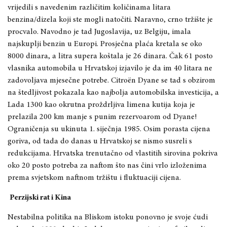
vrijedili s navedenim različitim količinama litara
benzina/dizela koji ste mogli natočiti. Naravno, crno tržište je
procvalo. Navodno je tad Jugoslavija, uz Belgiju, imala
najskuplji benzin u Europi. Prosječna plaća kretala se oko
8000 dinara, a litra supera koštala je 26 dinara. Čak 61 posto
vlasnika automobila u Hrvatskoj izjavilo je da im 40 litara ne
zadovoljava mjesečne potrebe. Citroën Dyane se tad s obzirom
na štedljivost pokazala kao najbolja automobilska investicija, a
Lada 1300 kao okrutna proždrljiva limena kutija koja je
prelazila 200 km manje s punim rezervoarom od Dyane!
Ograničenja su ukinuta 1. siječnja 1985. Osim porasta cijena
goriva, od tada do danas u Hrvatskoj se nismo susreli s
redukcijama. Hrvatska trenutačno od vlastitih sirovina pokriva
oko 20 posto potreba za naftom što nas čini vrlo izloženima
prema svjetskom naftnom tržištu i fluktuaciji cijena.
Perzijski rat i Kina
Nestabilna politika na Bliskom istoku ponovno je svoje ćudi