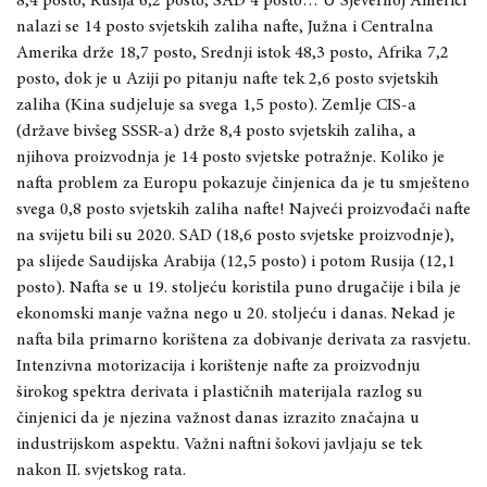
8,4 posto, Rusija 6,2 posto, SAD 4 posto… U Sjevernoj Americi
nalazi se 14 posto svjetskih zaliha nafte, Južna i Centralna
Amerika drže 18,7 posto, Srednji istok 48,3 posto, Afrika 7,2
posto, dok je u Aziji po pitanju nafte tek 2,6 posto svjetskih
zaliha (Kina sudjeluje sa svega 1,5 posto). Zemlje CIS-a
(države bivšeg SSSR-a) drže 8,4 posto svjetskih zaliha, a
njihova proizvodnja je 14 posto svjetske potražnje. Koliko je
nafta problem za Europu pokazuje činjenica da je tu smješteno
svega 0,8 posto svjetskih zaliha nafte! Najveći proizvođači nafte
na svijetu bili su 2020. SAD (18,6 posto svjetske proizvodnje),
pa slijede Saudijska Arabija (12,5 posto) i potom Rusija (12,1
posto). Nafta se u 19. stoljeću koristila puno drugačije i bila je
ekonomski manje važna nego u 20. stoljeću i danas. Nekad je
nafta bila primarno korištena za dobivanje derivata za rasvjetu.
Intenzivna motorizacija i korištenje nafte za proizvodnju
širokog spektra derivata i plastičnih materijala razlog su
činjenici da je njezina važnost danas izrazito značajna u
industrijskom aspektu. Važni naftni šokovi javljaju se tek
nakon II. svjetskog rata.