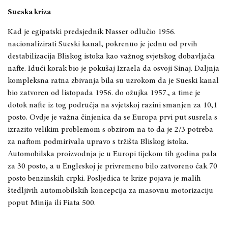
Sueska kriza
Kad je egipatski predsjednik Nasser odlučio 1956.
nacionalizirati Sueski kanal, pokrenuo je jednu od prvih
destabilizacija Bliskog istoka kao važnog svjetskog dobavljača
nafte. Idući korak bio je pokušaj Izraela da osvoji Sinaj. Daljnja
kompleksna ratna zbivanja bila su uzrokom da je Sueski kanal
bio zatvoren od listopada 1956. do ožujka 1957., a time je
dotok nafte iz tog područja na svjetskoj razini smanjen za 10,1
posto. Ovdje je važna činjenica da se Europa prvi put susrela s
izrazito velikim problemom s obzirom na to da je 2/3 potreba
za naftom podmirivala upravo s tržišta Bliskog istoka.
Automobilska proizvodnja je u Europi tijekom tih godina pala
za 30 posto, a u Engleskoj je privremeno bilo zatvoreno čak 70
posto benzinskih crpki. Posljedica te krize pojava je malih
štedljivih automobilskih koncepcija za masovnu motorizaciju
poput Minija ili Fiata 500.