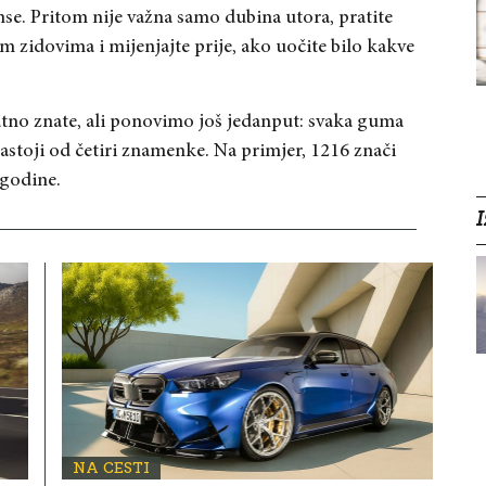
. Pritom nije važna samo dubina utora, pratite
 zidovima i mijenjajte prije, ako uočite bilo kakve
atno znate, ali ponovimo još jedanput: svaka guma
astoji od četiri znamenke. Na primjer, 1216 znači
 godine.
I
NA CESTI