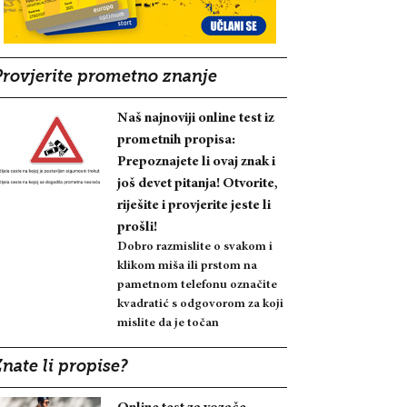
Provjerite prometno znanje
Naš najnoviji online test iz
prometnih propisa:
Prepoznajete li ovaj znak i
još devet pitanja! Otvorite,
riješite i provjerite jeste li
prošli!
Dobro razmislite o svakom i
klikom miša ili prstom na
pametnom telefonu označite
kvadratić s odgovorom za koji
mislite da je točan
nate li propise?