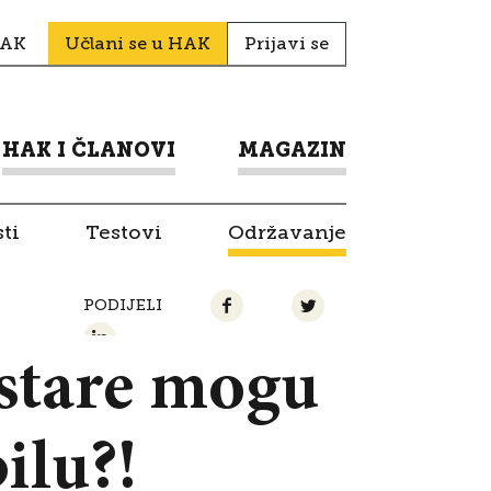
HAK
Učlani se u HAK
Prijavi se
HAK I ČLANOVI
MAGAZIN
ti
Testovi
Održavanje
PODIJELI
 stare mogu
ilu?!