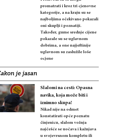
promatrati i kroz tri cjenovne
kategorije, a na kraju su se
najboljima očekivano pokazali
oni skuplji i poznatiji.
Također, gume srednje cijene
pokazale su se uglavnom
dobrima, a one najjeftinije
uglavnom su zaslužile loše
ocjene
Zakon je jasan
Slalomi na cesti: Opasna
navika, koja može biti i
iznimno skupa!
Nikad nije na odmet
konstatirati opće poznatu
činjenicu, slalom vožnja
najčešće se uočava i kažnjava
u svojevrsnom kompletu ili