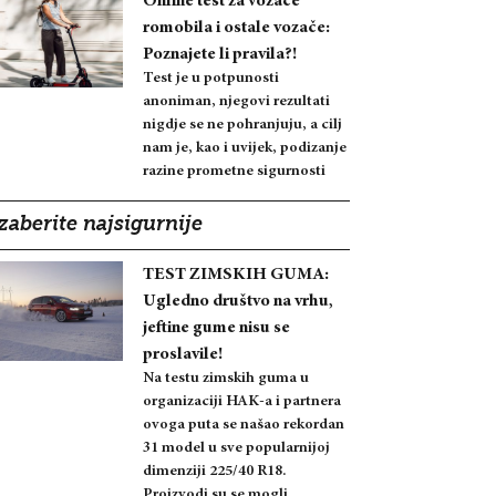
Online test za vozače
romobila i ostale vozače:
Poznajete li pravila?!
Test je u potpunosti
anoniman, njegovi rezultati
nigdje se ne pohranjuju, a cilj
nam je, kao i uvijek, podizanje
razine prometne sigurnosti
zaberite najsigurnije
TEST ZIMSKIH GUMA:
Ugledno društvo na vrhu,
jeftine gume nisu se
proslavile!
Na testu zimskih guma u
organizaciji HAK-a i partnera
ovoga puta se našao rekordan
31 model u sve popularnijoj
dimenziji 225/40 R18.
Proizvodi su se mogli