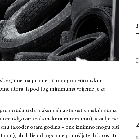
zimske gume, na primjer, u mnogim europskim
ine utora. Ispod tog minimuma vrijeme je za
preporučuju da maksimalna starost zimskih guma
utora odgovara zakonskom minimumu), a za ljetne
Z
mjenu također osam godina – one iznimno mogu biti
anju), ali dalje od toga i ne pomišljate ih koristiti