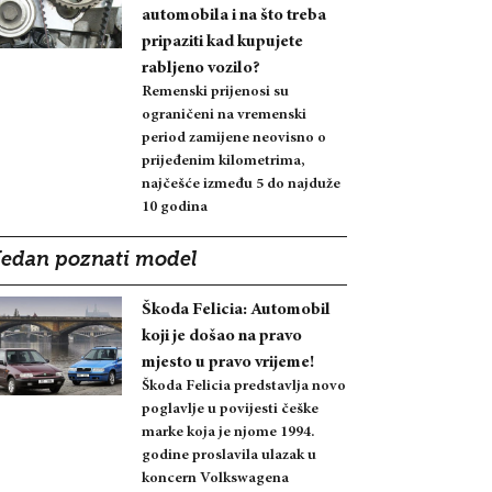
automobila i na što treba
pripaziti kad kupujete
rabljeno vozilo?
Remenski prijenosi su
ograničeni na vremenski
period zamijene neovisno o
prijeđenim kilometrima,
najčešće između 5 do najduže
10 godina
Jedan poznati model
Škoda Felicia: Automobil
koji je došao na pravo
mjesto u pravo vrijeme!
Škoda Felicia predstavlja novo
poglavlje u povijesti češke
marke koja je njome 1994.
godine proslavila ulazak u
koncern Volkswagena