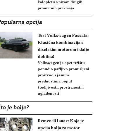
kolopletu s nizom drugih
prometnih prekršaja
Popularna opcija
Test Volkswagen Passata:
Klasična kombinacija s
dizelskim motorom i dalje
dobitna!
Volkswagen je opet tržištu
ponudio pažljivo promišljeni
proizvod s jasnim
prednostima poput
štedljivosti, prostranosti i
uglađenosti
to je bolje?
Remen ili lanac: Koja je
opcija bolja za motor