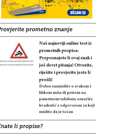
Provjerite prometno znanje
Naš najnoviji online test iz
prometnih propisa:
Prepoznajete li ovaj znak i
još devet pitanja! Otvorite,
riješite i provjerite jeste li
prošli!
Dobro razmislite o svakom i
klikom miša ili prstom na
pametnom telefonu označite
kvadratić s odgovorom za koji
mislite da je točan
nate li propise?