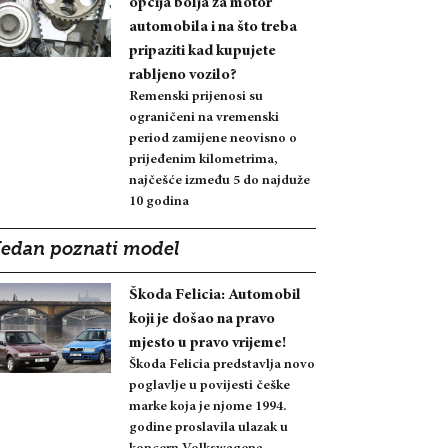
opcija bolja za motor
automobila i na što treba
pripaziti kad kupujete
rabljeno vozilo?
Remenski prijenosi su
ograničeni na vremenski
period zamijene neovisno o
prijeđenim kilometrima,
najčešće između 5 do najduže
10 godina
Jedan poznati model
Škoda Felicia: Automobil
koji je došao na pravo
mjesto u pravo vrijeme!
Škoda Felicia predstavlja novo
poglavlje u povijesti češke
marke koja je njome 1994.
godine proslavila ulazak u