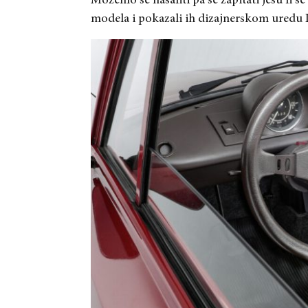
Možemo se našaliti pa se zapitati jesu li s
modela i pokazali ih dizajnerskom uredu 