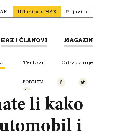
HAK
Učlani se u HAK
Prijavi se
HAK I ČLANOVI
MAGAZIN
ti
Testovi
Održavanje
PODIJELI
nate li kako
utomobil i