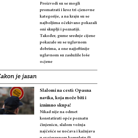
Proizvodi su se mogli
promatrati i kroz tri cjenovne
kategorije, a na kraju su se
najboljima očekivano pokazali
oni skuplji i poznatiji.
Također, gume srednje cijene
pokazale su se uglavnom
dobrima, a one najjeftinije
uglavnom su zaslužile loše
ocjene
Zakon je jasan
Slalomi na cesti: Opasna
navika, koja može biti i
iznimno skupa!
Nikad nije na odmet
konstatirati opće poznatu
činjenicu, slalom vožnja
najčešće se uočava i kažnjava
u svojevrsnom kompletu ili