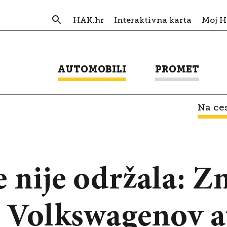
HAK.hr
Interaktivna karta
Moj 
AUTOMOBILI
PROMET
Na ces
e nije održala: Z
j Volkswagenov a