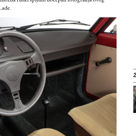
e možda ruski špijuni dočepali fotografija ovog
Lade.