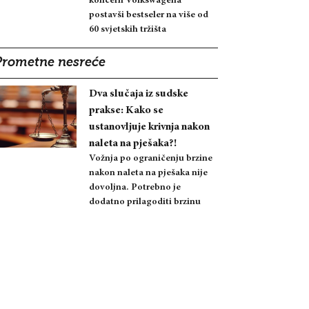
koncern Volkswagena
postavši bestseler na više od
60 svjetskih tržišta
Prometne nesreće
Dva slučaja iz sudske
prakse: Kako se
ustanovljuje krivnja nakon
naleta na pješaka?!
Vožnja po ograničenju brzine
nakon naleta na pješaka nije
dovoljna. Potrebno je
dodatno prilagoditi brzinu