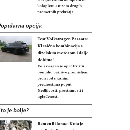
kolopletu s nizom drugih
prometnih prekršaja
Popularna opcija
Test Volkswagen Passata:
Klasična kombinacija s
dizelskim motorom i dalje
dobitna!
Volkswagen je opet tržištu
ponudio pažljivo promišljeni
proizvod s jasnim
prednostima poput
štedljivosti, prostranosti i
uglađenosti
to je bolje?
Remen ili lanac: Koja je