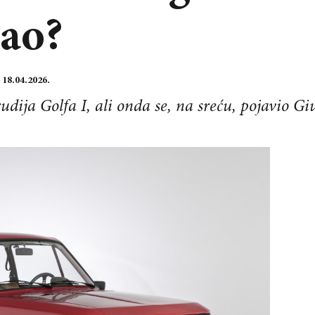
tao?
:
18.04.2026.
rudija Golfa I, ali onda se, na sreću, pojavio G