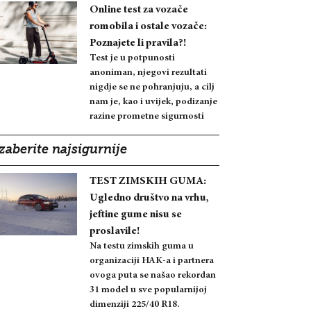
Online test za vozače
romobila i ostale vozače:
Poznajete li pravila?!
Test je u potpunosti
anoniman, njegovi rezultati
nigdje se ne pohranjuju, a cilj
nam je, kao i uvijek, podizanje
razine prometne sigurnosti
zaberite najsigurnije
TEST ZIMSKIH GUMA:
Ugledno društvo na vrhu,
jeftine gume nisu se
proslavile!
Na testu zimskih guma u
organizaciji HAK-a i partnera
ovoga puta se našao rekordan
31 model u sve popularnijoj
dimenziji 225/40 R18.