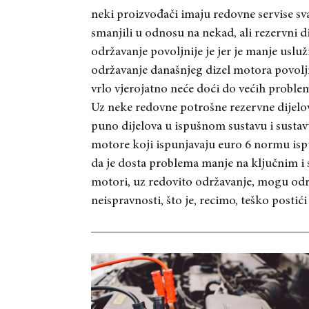
neki proizvođači imaju redovne servise sv
smanjili u odnosu na nekad, ali rezervni d
održavanje povoljnije je jer je manje usluž
održavanje današnjeg dizel motora povolj
vrlo vjerojatno neće doći do većih probl
Uz neke redovne potrošne rezervne dijelov
puno dijelova u ispušnom sustavu i susta
motore koji ispunjavaju euro 6 normu isp
da je dosta problema manje na ključnim i
motori, uz redovito održavanje, mogu odr
neispravnosti, što je, recimo, teško postići