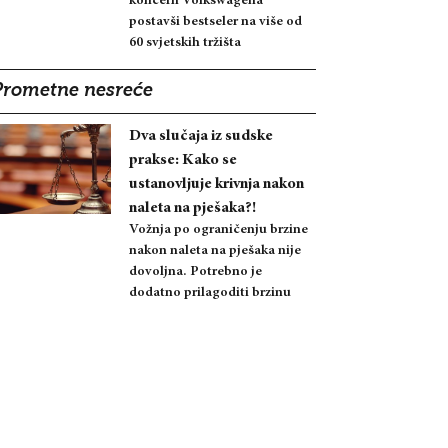
koncern Volkswagena
postavši bestseler na više od
60 svjetskih tržišta
Prometne nesreće
Dva slučaja iz sudske
prakse: Kako se
ustanovljuje krivnja nakon
naleta na pješaka?!
Vožnja po ograničenju brzine
nakon naleta na pješaka nije
dovoljna. Potrebno je
dodatno prilagoditi brzinu