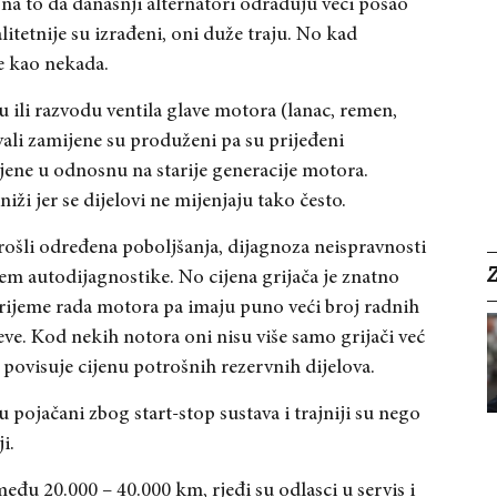
 na to da današnji alternatori odrađuju veći posao
itetnije su izrađeni, oni duže traju. No kad
e kao nekada.
u ili razvodu ventila glave motora (lanac, remen,
rvali zamijene su produženi pa su prijeđeni
ene u odnosnu na starije generacije motora.
i jer se dijelovi ne mijenjaju tako često.
rošli određena poboljšanja, dijagnoza neispravnosti
em autodijagnostike. No cijena grijača je znatno
a vrijeme rada motora pa imaju puno veći broj radnih
tjeve. Kod nekih notora oni nisu više samo grijači već
oš povisuje cijenu potrošnih rezervnih dijelova.
pojačani zbog start-stop sustava i trajniji su nego
i.
među 20.000 – 40.000 km, rjeđi su odlasci u servis i