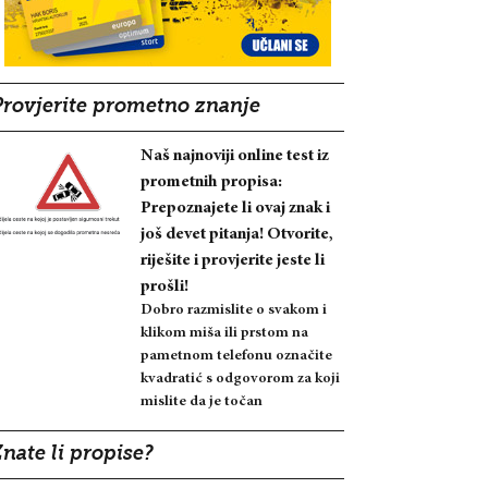
Provjerite prometno znanje
Naš najnoviji online test iz
prometnih propisa:
Prepoznajete li ovaj znak i
još devet pitanja! Otvorite,
riješite i provjerite jeste li
prošli!
Dobro razmislite o svakom i
klikom miša ili prstom na
pametnom telefonu označite
kvadratić s odgovorom za koji
mislite da je točan
nate li propise?