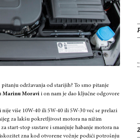
 pitanju održavanja od starijih? To smo pitanje
u
Marinu Moravi
i on nam je dao ključne odgovore
 nije više 10W-40 ili 5W-40 ili 5W-30 već se prelazi
ijeg za lakšu pokretljivost motora na nižim
a start-stop sustave i smanjuje habanje motora na
Z
skozitet zna kod otvorene vožnje podići potrošnju