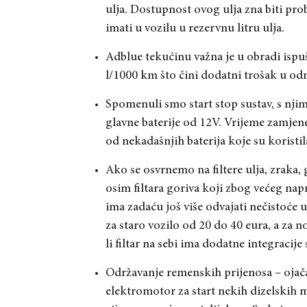
ulja. Dostupnost ovog ulja zna biti p
imati u vozilu u rezervnu litru ulja.
Adblue tekućinu važna je u obradi ispuš
l/1000 km što čini dodatni trošak u odn
Spomenuli smo start stop sustav, s nji
glavne baterije od 12V. Vrijeme zamjene
od nekadašnjih baterija koje su koristila
Ako se osvrnemo na filtere ulja, zraka,
osim filtara goriva koji zbog većeg nap
ima zadaću još više odvajati nečistoće u
za staro vozilo od 20 do 40 eura, a za n
li filtar na sebi ima dodatne integracije 
Održavanje remenskih prijenosa – ojačan
elektromotor za start nekih dizelskih m