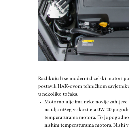
Razlikuju li se moderni dizelski motori po
postavili HAK-ovom tehničkom savjetnik
u nekoliko točaka.
Motorno ulje ima neke novije zahtjeve i
na ulja nižeg viskoziteta 0W-20 pogodn
temperaturama motora. To je pogodno z
niskim temperaturama motora. Niski vi