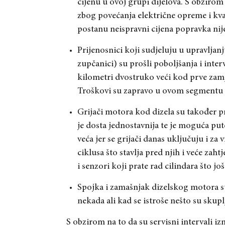
cijenu u ovoj grupi dijelova. S obzirom
zbog povećanja električne opreme i kval
postanu neispravni cijena popravka nij
Prijenosnici koji sudjeluju u upravljanj
zupčanici) su prošli poboljšanja i inte
kilometri dvostruko veći kod prve zamj
Troškovi su zapravo u ovom segmentu niž
Grijači motora kod dizela su također p
je dosta jednostavnija te je moguća put
veća jer se grijači danas uključuju i z
ciklusa što stavlja pred njih i veće zah
i senzori koji prate rad cilindara što j
Spojka i zamašnjak dizelskog motora su 
nekada ali kad se istroše nešto su skuplj
S obzirom na to da su servisni intervali iz