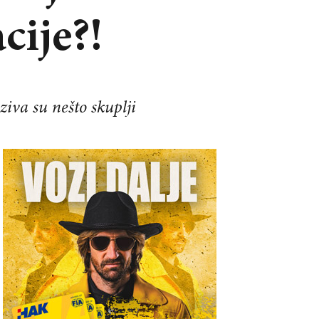
cije?!
ziva su nešto skuplji