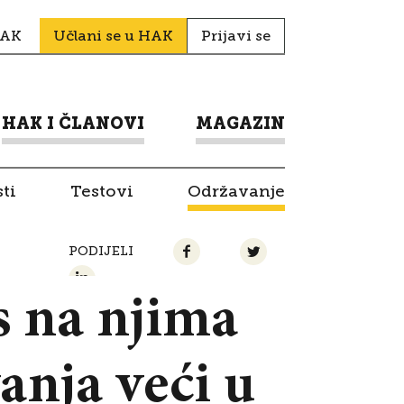
HAK
Učlani se u HAK
Prijavi se
HAK I ČLANOVI
MAGAZIN
ti
Testovi
Održavanje
PODIJELI
s na njima
vanja veći u