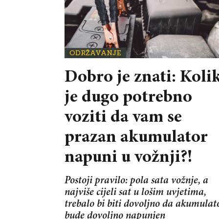
ODRŽAVANJE
Dobro je znati: Koli
je dugo potrebno
voziti da vam se
prazan akumulator
napuni u vožnji?!
Postoji pravilo: pola sata vožnje, a
najviše cijeli sat u lošim uvjetima,
trebalo bi biti dovoljno da akumulat
bude dovoljno napunjen