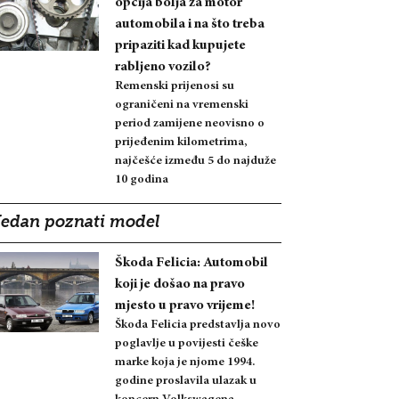
opcija bolja za motor
automobila i na što treba
pripaziti kad kupujete
rabljeno vozilo?
Remenski prijenosi su
ograničeni na vremenski
period zamijene neovisno o
prijeđenim kilometrima,
najčešće između 5 do najduže
10 godina
Jedan poznati model
Škoda Felicia: Automobil
koji je došao na pravo
mjesto u pravo vrijeme!
Škoda Felicia predstavlja novo
poglavlje u povijesti češke
marke koja je njome 1994.
godine proslavila ulazak u