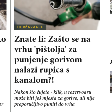
ODRŽAVANJE
ko
Znate li: Zašto se na
vrhu 'pištolja' za
punjenje gorivom
nalazi rupica s
kanalom?!
Nakon što čujete - klik, u rezervoaru
može biti još mjesta za gorivo, ali nije
or
preporučljivo puniti do vrha