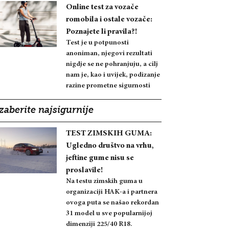
Online test za vozače
romobila i ostale vozače:
Poznajete li pravila?!
Test je u potpunosti
anoniman, njegovi rezultati
nigdje se ne pohranjuju, a cilj
nam je, kao i uvijek, podizanje
razine prometne sigurnosti
zaberite najsigurnije
TEST ZIMSKIH GUMA:
Ugledno društvo na vrhu,
jeftine gume nisu se
proslavile!
Na testu zimskih guma u
organizaciji HAK-a i partnera
ovoga puta se našao rekordan
31 model u sve popularnijoj
dimenziji 225/40 R18.