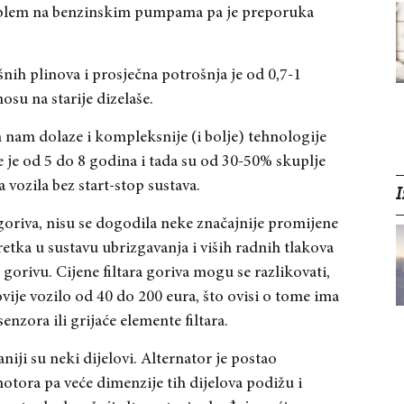
roblem na benzinskim pumpama pa je preporuka
nih plinova i prosječna potrošnja je od 0,7-1
osu na starije dizelaše.
m nam dolaze i kompleksnije (i bolje) tehnologije
 je od 5 do 8 godina i tada su od 30-50% skuplje
 vozila bez start-stop sustava.
I
 goriva, nisu se dogodila neke značajnije promijene
retka u sustavu ubrizgavanja i viših radnih tlakova
 gorivu. Cijene filtara goriva mogu se razlikovati,
ovije vozilo od 40 do 200 eura, što ovisi o tome ima
senzora ili grijaće elemente filtara.
iji su neki dijelovi. Alternator je postao
otora pa veće dimenzije tih dijelova podižu i