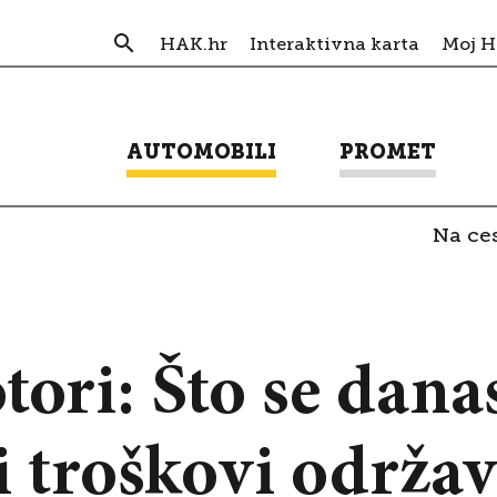
HAK.hr
Interaktivna karta
Moj 
AUTOMOBILI
PROMET
Na ces
tori: Što se dana
li troškovi održa