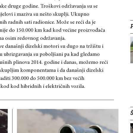
ake druge godine. Troškovi održavanja su se
ijelovi i maziva su nešto skuplji. Ukupno
nih radnih sati radionice. Može se reći da je
nije do 150.000 km kad kod većine proizvođača
ema osim redovnog održavanja.
e današnji dizelski motori su dugo na tržištu i
vu ubrizgavanja su poboljšani pa kad gledamo
ušnih plinova 2014. godine i danas, možemo reći
 skupljim komponentama i da današnji dizelski
aditi 300.000 do 500.000 km bez većih
 kod kod hibridnih i električnih vozila.
Š