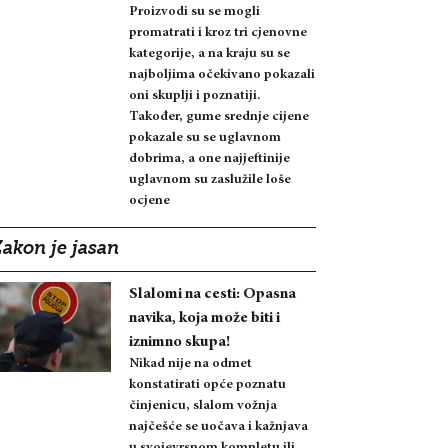
Proizvodi su se mogli
promatrati i kroz tri cjenovne
kategorije, a na kraju su se
najboljima očekivano pokazali
oni skuplji i poznatiji.
Također, gume srednje cijene
pokazale su se uglavnom
dobrima, a one najjeftinije
uglavnom su zaslužile loše
ocjene
Zakon je jasan
Slalomi na cesti: Opasna
navika, koja može biti i
iznimno skupa!
Nikad nije na odmet
konstatirati opće poznatu
činjenicu, slalom vožnja
najčešće se uočava i kažnjava
u svojevrsnom kompletu ili