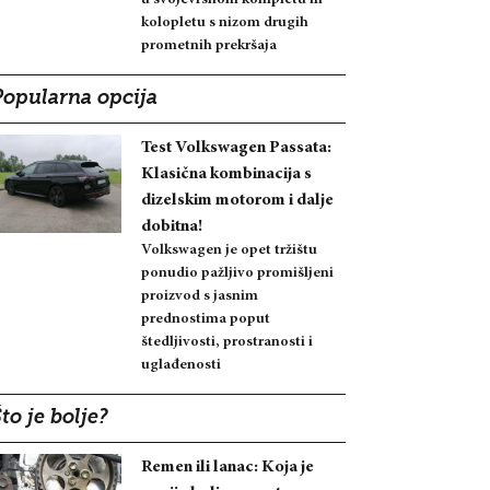
kolopletu s nizom drugih
prometnih prekršaja
Popularna opcija
Test Volkswagen Passata:
Klasična kombinacija s
dizelskim motorom i dalje
dobitna!
Volkswagen je opet tržištu
ponudio pažljivo promišljeni
proizvod s jasnim
prednostima poput
štedljivosti, prostranosti i
uglađenosti
to je bolje?
Remen ili lanac: Koja je