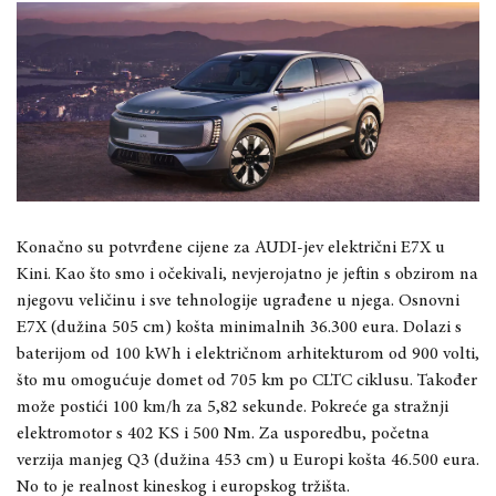
Konačno su potvrđene cijene za AUDI-jev električni E7X u
Kini. Kao što smo i očekivali, nevjerojatno je jeftin s obzirom na
njegovu veličinu i sve tehnologije ugrađene u njega. Osnovni
E7X (dužina 505 cm) košta minimalnih 36.300 eura. Dolazi s
baterijom od 100 kWh i električnom arhitekturom od 900 volti,
što mu omogućuje domet od 705 km po CLTC ciklusu. Također
može postići 100 km/h za 5,82 sekunde. Pokreće ga stražnji
elektromotor s 402 KS i 500 Nm. Za usporedbu, početna
verzija manjeg Q3 (dužina 453 cm) u Europi košta 46.500 eura.
No to je realnost kineskog i europskog tržišta.