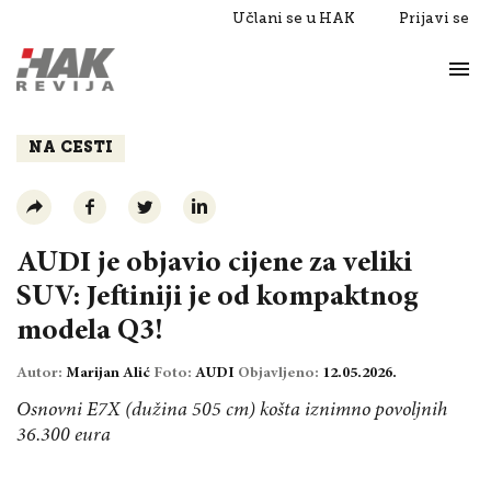
Učlani se u HAK
Prijavi se
Život
Razgovori
NA CESTI
AUDI je objavio cijene za veliki
SUV: Jeftiniji je od kompaktnog
modela Q3!
Autor:
Marijan Alić
Foto:
AUDI
Objavljeno:
12.05.2026.
Osnovni E7X (dužina 505 cm) košta iznimno povoljnih
36.300 eura