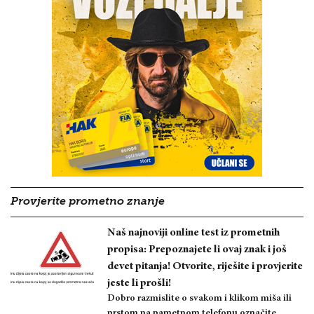
Provjerite prometno znanje
Naš najnoviji online test iz prometnih
propisa: Prepoznajete li ovaj znak i još
devet pitanja! Otvorite, riješite i provjerite
jeste li prošli!
Dobro razmislite o svakom i klikom miša ili
prstom na pametnom telefonu označite