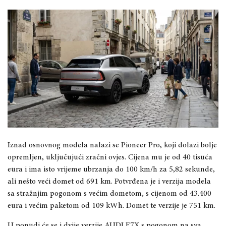
Iznad osnovnog modela nalazi se Pioneer Pro, koji dolazi bolje
opremljen, uključujući zračni ovjes. Cijena mu je od 40 tisuća
eura i ima isto vrijeme ubrzanja do 100 km/h za 5,82 sekunde,
ali nešto veći domet od 691 km. Potvrđena je i verzija modela
sa stražnjim pogonom s većim dometom, s cijenom od 43.400
eura i većim paketom od 109 kWh. Domet te verzije je 751 km.
U ponudi će se i dvije verzije AUDI E7X s pogonom na sva