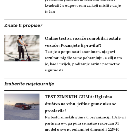
kvadratić s odgovorom za koji mislite da je
točan
Znate li propise?
Online test za vozače romobila i ostale
vozače: Poznajete li pravila?!
Test je u potpunosti anoniman, njegovi
rezultati nigdje se ne pohranjuju, a cilj nam
je, kao i uvijek, podizanje razine prometne
sigurnosti
Izaberite najsigurnije
TEST ZIMSKIH GUMA: Ugledno
društvo na vrhu, jeftine gume nisu se
proslavile!
Na testu zimskih guma u organizaciji HAK-a i
partnera ovoga puta se našao rekordan 31
model u sve popularnijoj dimenziji 225/40