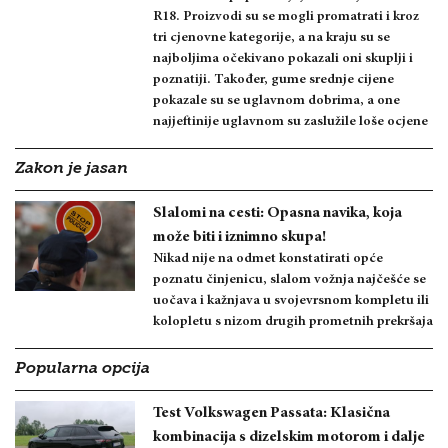
R18. Proizvodi su se mogli promatrati i kroz
tri cjenovne kategorije, a na kraju su se
najboljima očekivano pokazali oni skuplji i
poznatiji. Također, gume srednje cijene
pokazale su se uglavnom dobrima, a one
najjeftinije uglavnom su zaslužile loše ocjene
Zakon je jasan
Slalomi na cesti: Opasna navika, koja
može biti i iznimno skupa!
Nikad nije na odmet konstatirati opće
poznatu činjenicu, slalom vožnja najčešće se
uočava i kažnjava u svojevrsnom kompletu ili
kolopletu s nizom drugih prometnih prekršaja
Popularna opcija
Test Volkswagen Passata: Klasična
kombinacija s dizelskim motorom i dalje