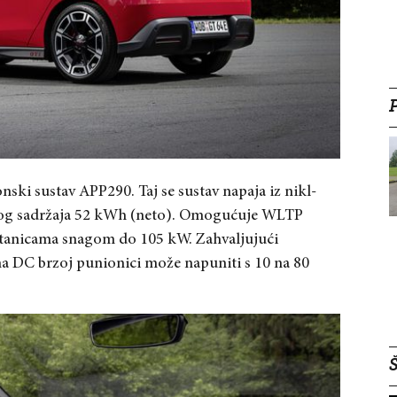
ki sustav APP290. Taj se sustav napaja iz nikl-
kog sadržaja 52 kWh (neto). Omogućuje WLTP
stanicama snagom do 105 kW. Zahvaljujući
 na DC brzoj punionici može napuniti s 10 na 80
Š