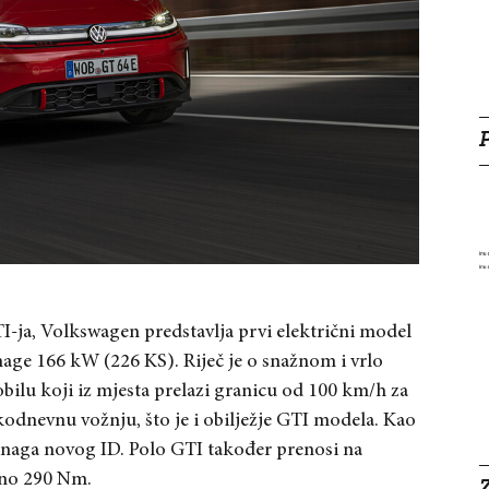
-ja, Volkswagen predstavlja prvi električni model
ge 166 kW (226 KS). Riječ je o snažnom i vrlo
u koji iz mjesta prelazi granicu od 100 km/h za
akodnevnu vožnju, što je i obilježje GTI modela. Kao
 snaga novog ID. Polo GTI također prenosi na
lno 290 Nm.