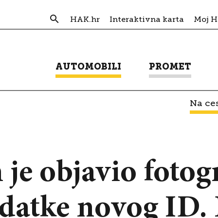
HAK.hr
Interaktivna karta
Moj 
AUTOMOBILI
PROMET
Na ces
je objavio fotogr
datke novog ID. 