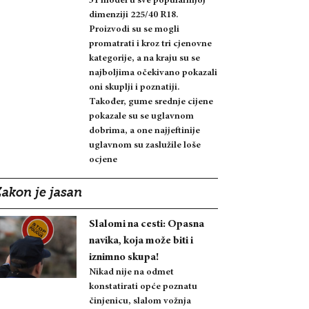
31 model u sve popularnijoj
dimenziji 225/40 R18.
Proizvodi su se mogli
promatrati i kroz tri cjenovne
kategorije, a na kraju su se
najboljima očekivano pokazali
oni skuplji i poznatiji.
Također, gume srednje cijene
pokazale su se uglavnom
dobrima, a one najjeftinije
uglavnom su zaslužile loše
ocjene
Zakon je jasan
Slalomi na cesti: Opasna
navika, koja može biti i
iznimno skupa!
Nikad nije na odmet
konstatirati opće poznatu
činjenicu, slalom vožnja