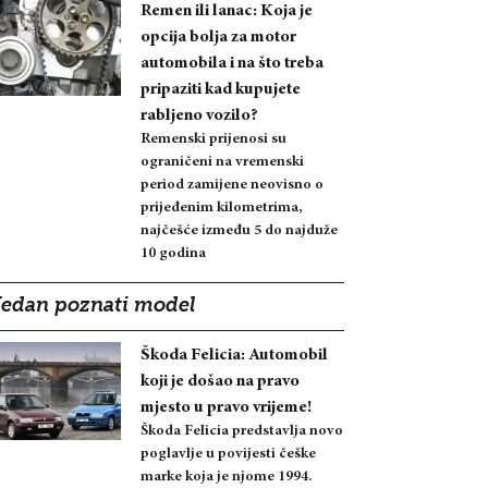
Remen ili lanac: Koja je
opcija bolja za motor
automobila i na što treba
pripaziti kad kupujete
rabljeno vozilo?
Remenski prijenosi su
ograničeni na vremenski
period zamijene neovisno o
prijeđenim kilometrima,
najčešće između 5 do najduže
10 godina
Jedan poznati model
Škoda Felicia: Automobil
koji je došao na pravo
mjesto u pravo vrijeme!
Škoda Felicia predstavlja novo
poglavlje u povijesti češke
marke koja je njome 1994.