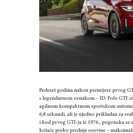
Pedeset godina nakon premijere prvog GTI
s legendarnom oznakom – ID. Polo GTI sna
agilnom kompaktnom sportskom automobil
6,8 sekundi, ali je ujedno prikladan za sv
i kod prvog GTI-ja iz 1976., pogonska se
kotače preko prednje osovine – maksima