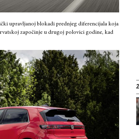
ički upravljanoj blokadi prednjeg diferencijala koja
Hrvatskoj započinje u drugoj polovici godine, kad