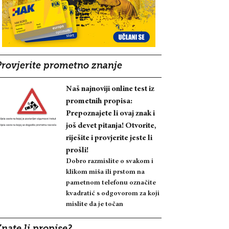
Provjerite prometno znanje
Naš najnoviji online test iz
prometnih propisa:
Prepoznajete li ovaj znak i
još devet pitanja! Otvorite,
riješite i provjerite jeste li
prošli!
Dobro razmislite o svakom i
klikom miša ili prstom na
pametnom telefonu označite
kvadratić s odgovorom za koji
mislite da je točan