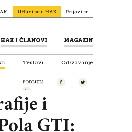
HAK
Učlani se u HAK
Prijavi se
HAK I ČLANOVI
MAGAZIN
ti
Testovi
Održavanje
PODIJELI
afije i
Pola GTI: