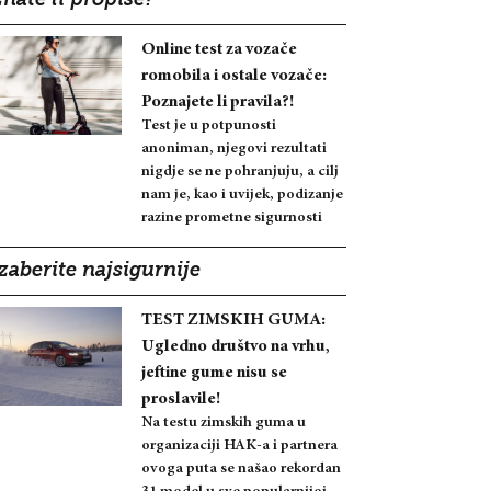
nate li propise?
Online test za vozače
romobila i ostale vozače:
Poznajete li pravila?!
Test je u potpunosti
anoniman, njegovi rezultati
nigdje se ne pohranjuju, a cilj
nam je, kao i uvijek, podizanje
razine prometne sigurnosti
zaberite najsigurnije
TEST ZIMSKIH GUMA:
Ugledno društvo na vrhu,
jeftine gume nisu se
proslavile!
Na testu zimskih guma u
organizaciji HAK-a i partnera
ovoga puta se našao rekordan