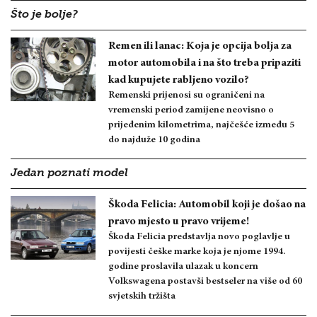
Što je bolje?
Remen ili lanac: Koja je opcija bolja za
motor automobila i na što treba pripaziti
kad kupujete rabljeno vozilo?
Remenski prijenosi su ograničeni na
vremenski period zamijene neovisno o
prijeđenim kilometrima, najčešće između 5
do najduže 10 godina
Jedan poznati model
Škoda Felicia: Automobil koji je došao na
pravo mjesto u pravo vrijeme!
Škoda Felicia predstavlja novo poglavlje u
povijesti češke marke koja je njome 1994.
godine proslavila ulazak u koncern
Volkswagena postavši bestseler na više od 60
svjetskih tržišta