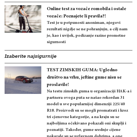
Online test za vozače romobila i ostale
vozače: Poznajete li pravila?!
Test je u potpunosti anoniman, njegovi
rezultati nigdje se ne pohranjuju, a cilj nam
je, kao i uvijek, podizanje razine prometne
sigurnosti
Izaberite najsigurnije
TEST ZIMSKIH GUMA: Ugledno
društvo na vrhu, jeftine gume nisu se
proslavile!
Na testu zimskih guma u organizaciji HAK-a i
partnera ovoga puta se našao rekordan 31
model u sve popularnijoj dimenziji 225/40
R18. Proizvodi su se mogli promatrati i kroz
tri cjenovne kategorije, a na kraju su se
najboljima očekivano pokazali oni skuplji i
poznatiji. Također, gume srednje cijene
pokazale su se uglavnom dobrima, a one