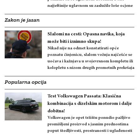
najjeftinije uglavnom su zaslužile loše ocjene
Zakon je jasan
Slalomi na cesti: Opasna navika, koja
može biti i iznimno skupa!
Nikad nije na odmet konstatirati opće
poznatu činjenicu, slalom vožnja najčešće se
uočava i kažnjava u svojevrsnom kompletu ili
kolopletu s nizom drugih prometnih prekršaja
Popularna opcija
Test Volkswagen Passata: Klasična
kombinacija s dizelskim motorom i dalje
dobitna!
Volkswagen je opet tržištu ponudio pažljivo
promišljeni proizvod s jasnim prednostima
poput štedljivosti, prostranosti i uglađenosti