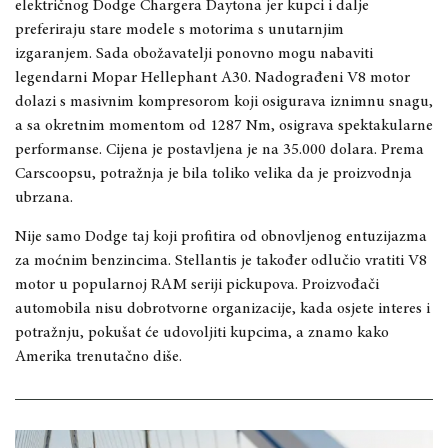
električnog Dodge Chargera Daytona jer kupci i dalje
preferiraju stare modele s motorima s unutarnjim
izgaranjem. Sada obožavatelji ponovno mogu nabaviti
legendarni Mopar Hellephant A30. Nadograđeni V8 motor
dolazi s masivnim kompresorom koji osigurava iznimnu snagu,
a sa okretnim momentom od 1287 Nm, osigrava spektakularne
performanse. Cijena je postavljena je na 35.000 dolara. Prema
Carscoopsu, potražnja je bila toliko velika da je proizvodnja
ubrzana.
Nije samo Dodge taj koji profitira od obnovljenog entuzijazma
za moćnim benzincima. Stellantis je također odlučio vratiti V8
motor u popularnoj RAM seriji pickupova. Proizvođači
automobila nisu dobrotvorne organizacije, kada osjete interes i
potražnju, pokušat će udovoljiti kupcima, a znamo kako
Amerika trenutačno diše.