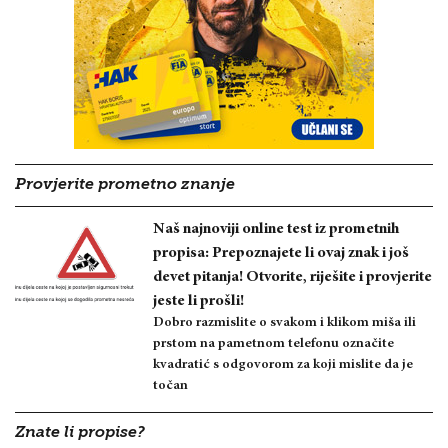
Provjerite prometno znanje
Naš najnoviji online test iz prometnih
propisa: Prepoznajete li ovaj znak i još
devet pitanja! Otvorite, riješite i provjerite
jeste li prošli!
Dobro razmislite o svakom i klikom miša ili
prstom na pametnom telefonu označite
kvadratić s odgovorom za koji mislite da je
točan
Znate li propise?