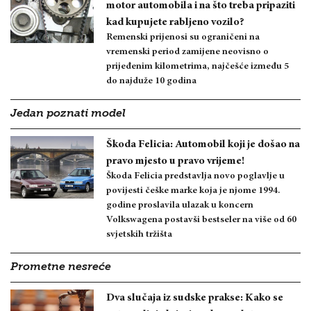
motor automobila i na što treba pripaziti
kad kupujete rabljeno vozilo?
Remenski prijenosi su ograničeni na
vremenski period zamijene neovisno o
prijeđenim kilometrima, najčešće između 5
do najduže 10 godina
Jedan poznati model
Škoda Felicia: Automobil koji je došao na
pravo mjesto u pravo vrijeme!
Škoda Felicia predstavlja novo poglavlje u
povijesti češke marke koja je njome 1994.
godine proslavila ulazak u koncern
Volkswagena postavši bestseler na više od 60
svjetskih tržišta
Prometne nesreće
Dva slučaja iz sudske prakse: Kako se