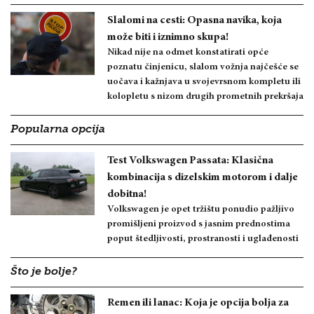
Slalomi na cesti: Opasna navika, koja
može biti i iznimno skupa!
Nikad nije na odmet konstatirati opće
poznatu činjenicu, slalom vožnja najčešće se
uočava i kažnjava u svojevrsnom kompletu ili
kolopletu s nizom drugih prometnih prekršaja
Popularna opcija
Test Volkswagen Passata: Klasična
kombinacija s dizelskim motorom i dalje
dobitna!
Volkswagen je opet tržištu ponudio pažljivo
promišljeni proizvod s jasnim prednostima
poput štedljivosti, prostranosti i uglađenosti
Što je bolje?
Remen ili lanac: Koja je opcija bolja za