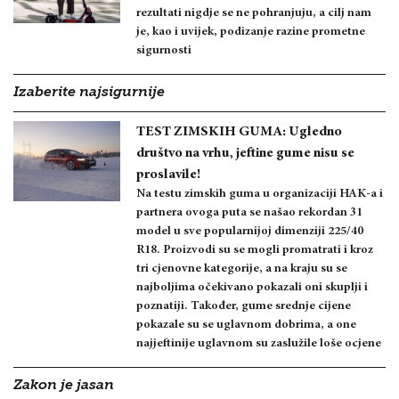
rezultati nigdje se ne pohranjuju, a cilj nam
je, kao i uvijek, podizanje razine prometne
sigurnosti
Izaberite najsigurnije
TEST ZIMSKIH GUMA: Ugledno
društvo na vrhu, jeftine gume nisu se
proslavile!
Na testu zimskih guma u organizaciji HAK-a i
partnera ovoga puta se našao rekordan 31
model u sve popularnijoj dimenziji 225/40
R18. Proizvodi su se mogli promatrati i kroz
tri cjenovne kategorije, a na kraju su se
najboljima očekivano pokazali oni skuplji i
poznatiji. Također, gume srednje cijene
pokazale su se uglavnom dobrima, a one
najjeftinije uglavnom su zaslužile loše ocjene
Zakon je jasan