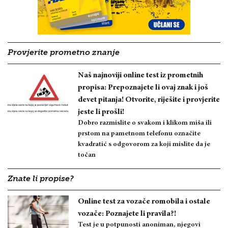
Provjerite prometno znanje
Naš najnoviji online test iz prometnih
propisa: Prepoznajete li ovaj znak i još
devet pitanja! Otvorite, riješite i provjerite
jeste li prošli!
Dobro razmislite o svakom i klikom miša ili
prstom na pametnom telefonu označite
kvadratić s odgovorom za koji mislite da je
točan
Znate li propise?
Online test za vozače romobila i ostale
vozače: Poznajete li pravila?!
Test je u potpunosti anoniman, njegovi