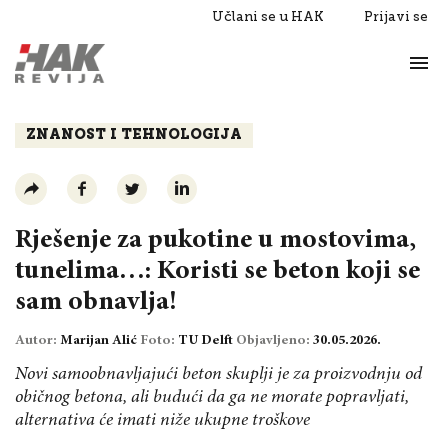
Učlani se u HAK
Prijavi se
Život
Razgovori
ZNANOST I TEHNOLOGIJA
Rješenje za pukotine u mostovima,
tunelima…: Koristi se beton koji se
sam obnavlja!
Autor:
Marijan Alić
Foto:
TU Delft
Objavljeno:
30.05.2026.
Novi samoobnavljajući beton skuplji je za proizvodnju od
običnog betona, ali budući da ga ne morate popravljati,
alternativa će imati niže ukupne troškove