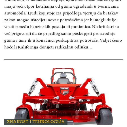
imaju veći otpor kotrljanja od guma ugrađenih u tvornicama
automobila. Ljudi koji stoje iza prijedloga vjeruju da bi takav
zakon mogao uštedjeti novac potrošačima jer bi mogli dulje
voziti između benzinskih postaja ili punionica. No kritičari su
već prigovorili da će prijedlog samo poskupjeti proizvodnju
guma i time ih u konačnici poskupiti za potrošače. Vidjet ćemo
hoće li Kalifornija donijeti radikalnu odluku…
ZNANOST I TEHNOLOGIJA