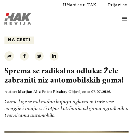
Učlani se u HAK
Prijavi se
Život
Razgovori
NA CESTI
Sprema se radikalna odluka: Žele
zabraniti niz automobilskih guma!
Autor:
Marijan Alić
Foto:
Pixabay
Objavljeno:
07.07.2026.
Gume koje se naknadno kupuju uglavnom troše više
energije i imaju veći otpor kotrljanja od guma ugrađenih u
tvornicama automobila