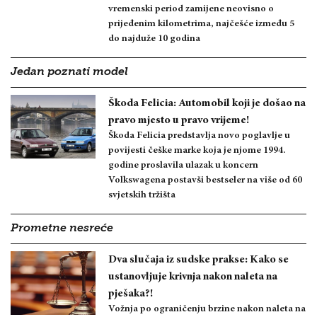
vremenski period zamijene neovisno o
prijeđenim kilometrima, najčešće između 5
do najduže 10 godina
Jedan poznati model
Škoda Felicia: Automobil koji je došao na
pravo mjesto u pravo vrijeme!
Škoda Felicia predstavlja novo poglavlje u
povijesti češke marke koja je njome 1994.
godine proslavila ulazak u koncern
Volkswagena postavši bestseler na više od 60
svjetskih tržišta
Prometne nesreće
Dva slučaja iz sudske prakse: Kako se
ustanovljuje krivnja nakon naleta na
pješaka?!
Vožnja po ograničenju brzine nakon naleta na