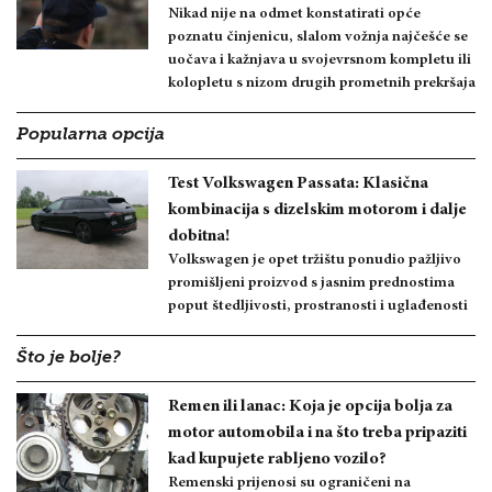
Nikad nije na odmet konstatirati opće
poznatu činjenicu, slalom vožnja najčešće se
uočava i kažnjava u svojevrsnom kompletu ili
kolopletu s nizom drugih prometnih prekršaja
Popularna opcija
Test Volkswagen Passata: Klasična
kombinacija s dizelskim motorom i dalje
dobitna!
Volkswagen je opet tržištu ponudio pažljivo
promišljeni proizvod s jasnim prednostima
poput štedljivosti, prostranosti i uglađenosti
Što je bolje?
Remen ili lanac: Koja je opcija bolja za
motor automobila i na što treba pripaziti
kad kupujete rabljeno vozilo?
Remenski prijenosi su ograničeni na