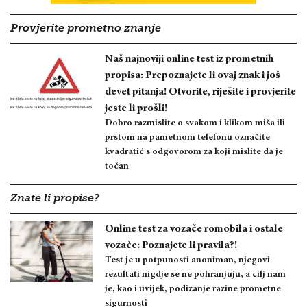
Provjerite prometno znanje
Naš najnoviji online test iz prometnih
propisa: Prepoznajete li ovaj znak i još
devet pitanja! Otvorite, riješite i provjerite
jeste li prošli!
Dobro razmislite o svakom i klikom miša ili
prstom na pametnom telefonu označite
kvadratić s odgovorom za koji mislite da je
točan
Znate li propise?
Online test za vozače romobila i ostale
vozače: Poznajete li pravila?!
Test je u potpunosti anoniman, njegovi
rezultati nigdje se ne pohranjuju, a cilj nam
je, kao i uvijek, podizanje razine prometne
sigurnosti