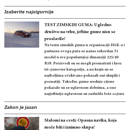
Izaberite najsigurnije
TEST ZIMSKIH GUMA: Ugledno
društvo na vrhu, jeftine gume nisu se
proslavile!
Na testu zimskih guma u organizaciji HAK-a i
partnera ovoga puta se našao rekordan 31
model u sve popularnijoj dimenziji 225/40
R18. Proizvodi su se mogli promatrati i kroz
tri cjenovne kategorije, a na kraju su se
najboljima očekivano pokazali oni skuplji i
poznatiji. Također, gume srednje cijene
pokazale su se uglavnom dobrima, a one
najjeftinije uglavnom su zaslužile loše ocjene
Zakon je jasan
Slalomi na cesti: Opasna navika, koja
može biti i iznimno skupa!