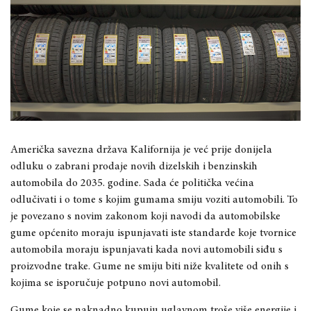
Američka savezna država Kalifornija je već prije donijela
odluku o zabrani prodaje novih dizelskih i benzinskih
automobila do 2035. godine. Sada će politička većina
odlučivati ​​i o tome s kojim gumama smiju voziti automobili. To
je povezano s novim zakonom koji navodi da automobilske
gume općenito moraju ispunjavati iste standarde koje tvornice
automobila moraju ispunjavati kada novi automobili siđu s
proizvodne trake. Gume ne smiju biti niže kvalitete od onih s
kojima se isporučuje potpuno novi automobil.
Gume koje se naknadno kupuju uglavnom troše više energije i