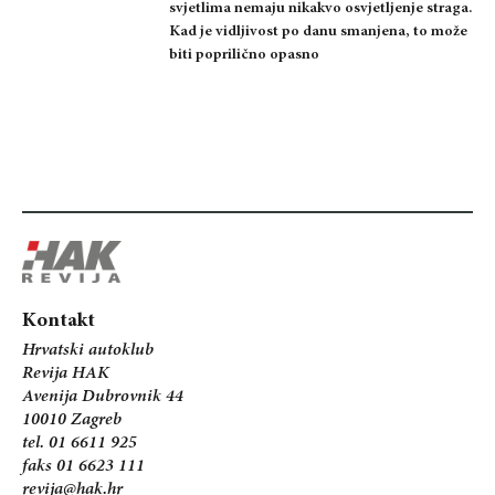
svjetlima nemaju nikakvo osvjetljenje straga.
Kad je vidljivost po danu smanjena, to može
biti poprilično opasno
Kontakt
Hrvatski autoklub
Revija HAK
Avenija Dubrovnik 44
10010 Zagreb
tel. 01 6611 925
faks 01 6623 111
revija@hak.hr