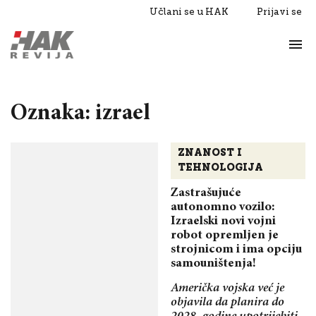
Učlani se u HAK
Prijavi se
Život
Razgovori
Oznaka: izrael
ZNANOST I
TEHNOLOGIJA
Zastrašujuće
autonomno vozilo:
Izraelski novi vojni
robot opremljen je
strojnicom i ima opciju
samouništenja!
Američka vojska već je
objavila da planira do