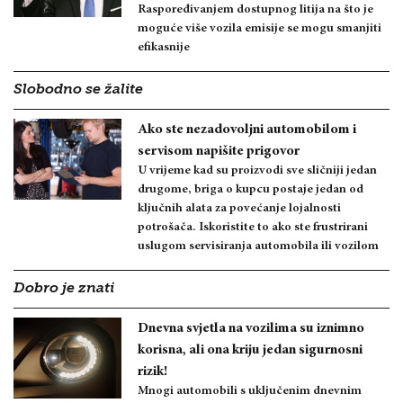
Raspoređivanjem dostupnog litija na što je
moguće više vozila emisije se mogu smanjiti
efikasnije
Slobodno se žalite
Ako ste nezadovoljni automobilom i
servisom napišite prigovor
U vrijeme kad su proizvodi sve sličniji jedan
drugome, briga o kupcu postaje jedan od
ključnih alata za povećanje lojalnosti
potrošača. Iskoristite to ako ste frustrirani
uslugom servisiranja automobila ili vozilom
Dobro je znati
Dnevna svjetla na vozilima su iznimno
korisna, ali ona kriju jedan sigurnosni
rizik!
Mnogi automobili s uključenim dnevnim