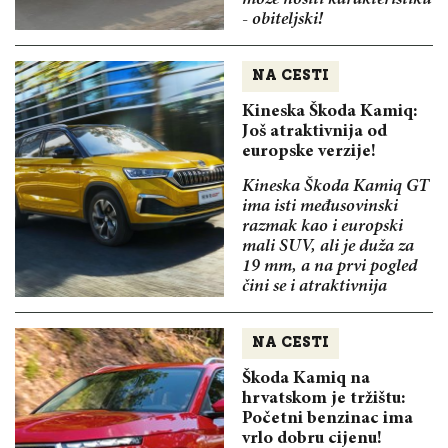
- obiteljski!
NA CESTI
Kineska Škoda Kamiq:
Još atraktivnija od
europske verzije!
Kineska Škoda Kamiq GT
ima isti međusovinski
razmak kao i europski
mali SUV, ali je duža za
19 mm, a na prvi pogled
čini se i atraktivnija
NA CESTI
Škoda Kamiq na
hrvatskom je tržištu:
Početni benzinac ima
vrlo dobru cijenu!