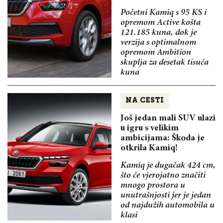
Početni Kamiq s 95 KS i
opremom Active košta
121.185 kuna, dok je
verzija s optimalnom
opremom Ambition
skuplja za desetak tisuća
kuna
NA CESTI
Još jedan mali SUV ulazi
u igru s velikim
ambicijama: Škoda je
otkrila Kamiq!
Kamiq je dugačak 424 cm,
što će vjerojatno značiti
mnogo prostora u
unutrašnjosti jer je jedan
od najdužih automobila u
klasi