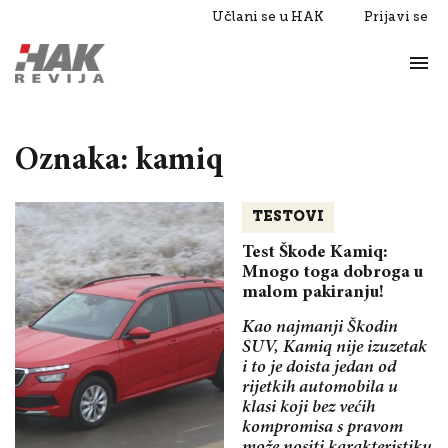
Učlani se u HAK
Prijavi se
Život
Razgovori
Oznaka: kamiq
TESTOVI
Test Škode Kamiq:
Mnogo toga dobroga u
malom pakiranju!
Kao najmanji Škodin
SUV, Kamiq nije izuzetak
i to je doista jedan od
rijetkih automobila u
klasi koji bez većih
kompromisa s pravom
može nositi karakteristiku