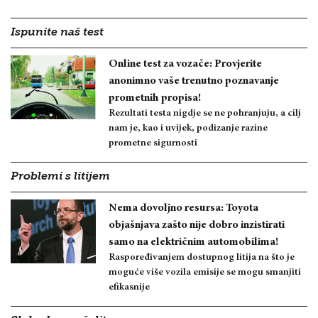
Ispunite naš test
Online test za vozače: Provjerite
anonimno vaše trenutno poznavanje
prometnih propisa!
Rezultati testa nigdje se ne pohranjuju, a cilj
nam je, kao i uvijek, podizanje razine
prometne sigurnosti
Problemi s litijem
Nema dovoljno resursa: Toyota
objašnjava zašto nije dobro inzistirati
samo na električnim automobilima!
Raspoređivanjem dostupnog litija na što je
moguće više vozila emisije se mogu smanjiti
efikasnije