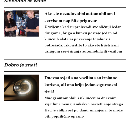
Slobodno se žalite
Ako ste nezadovoljni automobilom i
servisom napišite prigovor
U vrijeme kad su proizvodi sve sličniji jedan
drugome, briga o kupcu postaje jedan od
ključnih alata za povećanje lojalnosti
potrošača. Iskoristite to ako ste frustrirani
uslugom servisiranja automobila ili vozilom
Dobro je znati
Dnevna svjetla na vozilima su iznimno
korisna, ali ona kriju jedan sigurnosni
rizik!
Mnogi automobili s uključenim dnevnim
svjetlima nemaju nikakvo osvjetljenje straga.
Kad je vidljivost po danu smanjena, to može
biti poprilično opasno