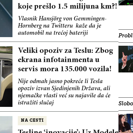
koje prešlo 1.5 milijuna km?!
Vlasnik Hansjörg von Gemmingen-
Hornberg na Twitteru kaže da je
automobil na trećoj bateriji
Probl
Veliki opoziv za Teslu: Zbog
ekrana infotainmenta u
servis mora 135.000 vozila!
Nije odmah jasno pokreće li Tesla
opoziv izvan Sjedinjenih Država, ali
njemačke vlasti već su najavile da će
istražiti slučaj
Slobo
NA CESTI
Tesline ‘inovacije’: Uz Modele