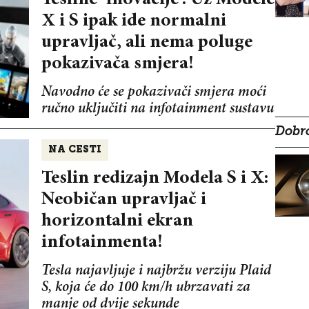
X i S ipak ide normalni
upravljač, ali nema poluge
pokazivača smjera!
Navodno će se pokazivači smjera moći
ručno uključiti na infotainment sustavu
Dobro
NA CESTI
Teslin redizajn Modela S i X:
Neobičan upravljač i
horizontalni ekran
infotainmenta!
Tesla najavljuje i najbržu verziju Plaid
S, koja će do 100 km/h ubrzavati za
manje od dvije sekunde