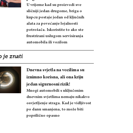
U vrijeme kad su proizvodi sve
sličniji jedan drugome, briga o
kupcu postaje jedan od ključnih
alata za povećanje lojalnosti
potrošača. Iskoristite to ako ste
frustrirani uslugom servisiranja
automobila ili vozilom
 je znati
Dnevna svjetla na vozilima su
iznimno korisna, ali ona kriju
jedan sigurnosni rizik!
Mnogi automobili s uključenim
dnevnim svjetlima nemaju nikakvo
osvjetljenje straga. Kad je vidljivost
po danu smanjena, to može biti
poprilično opasno