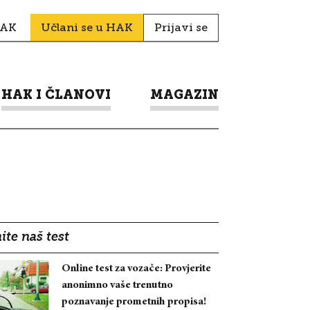
HAK
Učlani se u HAK
Prijavi se
HAK I ČLANOVI
MAGAZIN
ite naš test
Online test za vozače: Provjerite
anonimno vaše trenutno
poznavanje prometnih propisa!