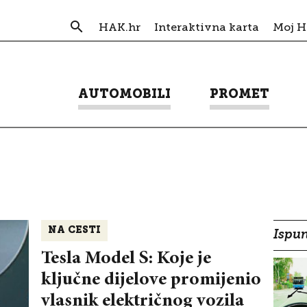
HAK.hr
Interaktivna karta
Moj 
AUTOMOBILI
PROMET
NA CESTI
Ispun
Tesla Model S: Koje je
ključne dijelove promijenio
vlasnik električnog vozila