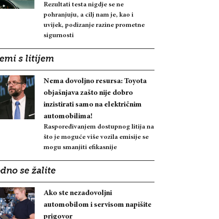
Rezultati testa nigdje se ne
pohranjuju, a cilj nam je, kao i
uvijek, podizanje razine prometne
sigurnosti
emi s litijem
Nema dovoljno resursa: Toyota
objašnjava zašto nije dobro
inzistirati samo na električnim
automobilima!
Raspoređivanjem dostupnog litija na
što je moguće više vozila emisije se
mogu smanjiti efikasnije
dno se žalite
Ako ste nezadovoljni
automobilom i servisom napišite
prigovor