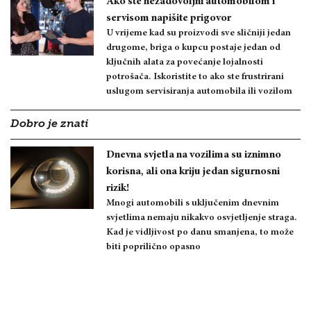
Ako ste nezadovoljni automobilom i
servisom napišite prigovor
U vrijeme kad su proizvodi sve sličniji jedan
drugome, briga o kupcu postaje jedan od
ključnih alata za povećanje lojalnosti
potrošača. Iskoristite to ako ste frustrirani
uslugom servisiranja automobila ili vozilom
Dobro je znati
Dnevna svjetla na vozilima su iznimno
korisna, ali ona kriju jedan sigurnosni
rizik!
Mnogi automobili s uključenim dnevnim
svjetlima nemaju nikakvo osvjetljenje straga.
Kad je vidljivost po danu smanjena, to može
biti poprilično opasno