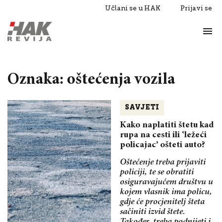
Učlani se u HAK
Prijavi se
Život
Razgovori
Oznaka: oštećenja vozila
SAVJETI
Kako naplatiti štetu kad
rupa na cesti ili ‘ležeći
policajac’ ošteti auto?
Oštećenje treba prijaviti
policiji, te se obratiti
osiguravajućem društvu u
kojem vlasnik ima policu,
gdje će procjenitelj šteta
sačiniti izvid štete.
Također, treba podnijeti i