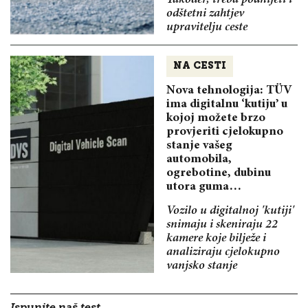
odštetni zahtjev
upravitelju ceste
NA CESTI
Nova tehnologija: TÜV
ima digitalnu ‘kutiju’ u
kojoj možete brzo
provjeriti cjelokupno
stanje vašeg
automobila,
ogrebotine, dubinu
utora guma…
Vozilo u digitalnoj 'kutiji'
snimaju i skeniraju 22
kamere koje bilježe i
analiziraju cjelokupno
vanjsko stanje
Ispunite naš test