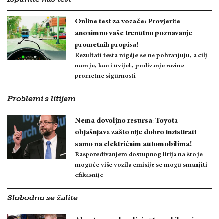
Online test za vozače: Provjerite
anonimno vaše trenutno poznavanje
prometnih propisa!
Rezultati testa nigdje se ne pohranjuju, a cilj
nam je, kao i uvijek, podizanje razine
prometne sigurnosti
Problemi s litijem
Nema dovoljno resursa: Toyota
objašnjava zašto nije dobro inzistirati
samo na električnim automobilima!
Raspoređivanjem dostupnog litija na što je
moguće više vozila emisije se mogu smanjiti
efikasnije
Slobodno se žalite