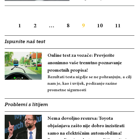
1
2
…
8
9
10
11
Ispunite naš test
Online test za vozače: Provjerite
anonimno vaše trenutno poznavanje
prometnih propisa!
Rezultati testa nigdje se ne pohranjuju, a cilj
nam je, kao i uvijek, podizanje razine
prometne sigurnosti
Problemi s litijem
Nema dovoljno resursa: Toyota
objašnjava zašto nije dobro inzistirati
samo na električnim automobilima!