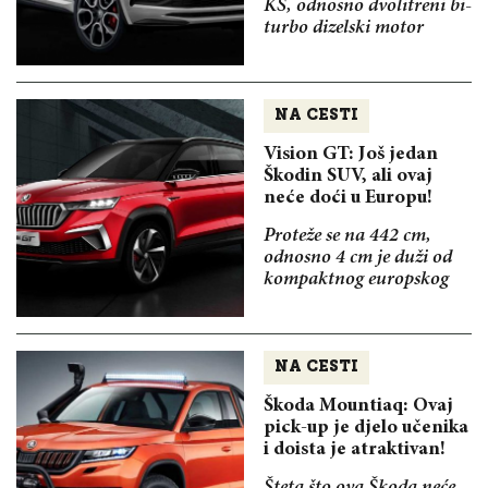
KS, odnosno dvolitreni bi-
turbo dizelski motor
NA CESTI
Vision GT: Još jedan
Škodin SUV, ali ovaj
neće doći u Europu!
Proteže se na 442 cm,
odnosno 4 cm je duži od
kompaktnog europskog
NA CESTI
Škoda Mountiaq: Ovaj
pick-up je djelo učenika
i doista je atraktivan!
Šteta što ova Škoda neće