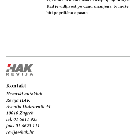
svjetlima nemaju nikakvo osvjetljenje straga.
Kad je vidljivost po danu smanjena, to može
biti poprilično opasno
Kontakt
Hrvatski autoklub
Revija HAK
Avenija Dubrovnik 44
10010 Zagreb
tel. 01 6611 925
faks 01 6623 111
revija@hak.hr