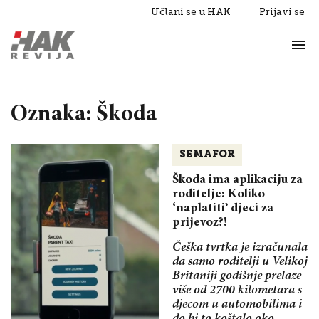
Učlani se u HAK
Prijavi se
Život
Razgovori
Oznaka: Škoda
SEMAFOR
Škoda ima aplikaciju za
roditelje: Koliko
‘naplatiti’ djeci za
prijevoz?!
Češka tvrtka je izračunala
da samo roditelji u Velikoj
Britaniji godišnje prelaze
više od 2700 kilometara s
djecom u automobilima i
do bi to koštalo oko