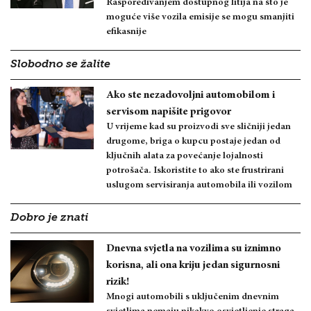
Raspoređivanjem dostupnog litija na što je
moguće više vozila emisije se mogu smanjiti
efikasnije
Slobodno se žalite
Ako ste nezadovoljni automobilom i
servisom napišite prigovor
U vrijeme kad su proizvodi sve sličniji jedan
drugome, briga o kupcu postaje jedan od
ključnih alata za povećanje lojalnosti
potrošača. Iskoristite to ako ste frustrirani
uslugom servisiranja automobila ili vozilom
Dobro je znati
Dnevna svjetla na vozilima su iznimno
korisna, ali ona kriju jedan sigurnosni
rizik!
Mnogi automobili s uključenim dnevnim