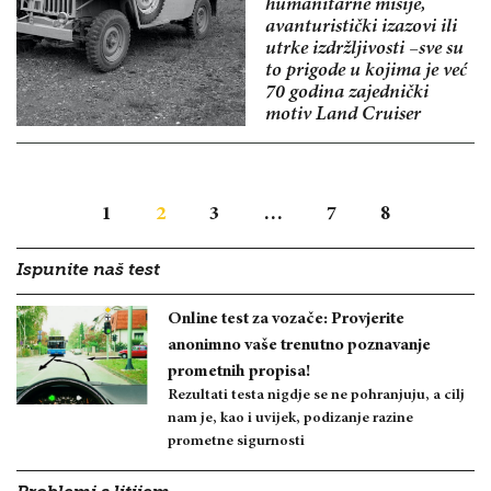
humanitarne misije,
avanturistički izazovi ili
utrke izdržljivosti –sve su
to prigode u kojima je već
70 godina zajednički
motiv Land Cruiser
1
2
3
…
7
8
Ispunite naš test
Online test za vozače: Provjerite
anonimno vaše trenutno poznavanje
prometnih propisa!
Rezultati testa nigdje se ne pohranjuju, a cilj
nam je, kao i uvijek, podizanje razine
prometne sigurnosti