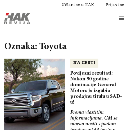
Učlani se u HAK
Prijavi se
Život
Razgovori
Oznaka: Toyota
NA CESTI
Povijesni rezultati:
Nakon 90 godine
dominacije General
Motors je izgubio
prodajnu titulu u SAD-
u!
Prema vlastitim
informacijama, GM se
morao nositi s padom
prodaje od 43 posto u