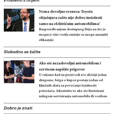
Problemi s litijem
Nema dovoljno resursa: Toyota
objašnjava zašto nije dobro inzistirati
samo na električnim automobilima!
Raspoređivanjem dostupnog litija na što je
moguće više vozila emisije se mogu smanjiti
efikasnije
Slobodno se žalite
Ako ste nezadovoljni automobilom i
servisom napišite prigovor
U vrijeme kad su proizvodi sve sličniji jedan
drugome, briga o kupcu postaje jedan od
ključnih alata za povećanje lojalnosti
potrošača. Iskoristite to ako ste frustrirani
uslugom servisiranja automobila ili vozilom
Dobro je znati