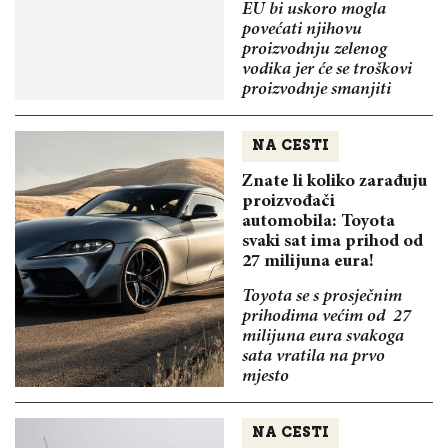
EU bi uskoro mogla
povećati njihovu
proizvodnju zelenog
vodika jer će se troškovi
proizvodnje smanjiti
NA CESTI
Znate li koliko zarađuju
proizvođači
automobila: Toyota
svaki sat ima prihod od
27 milijuna eura!
Toyota se s prosječnim
prihodima većim od 27
milijuna eura svakoga
sata vratila na prvo
mjesto
NA CESTI