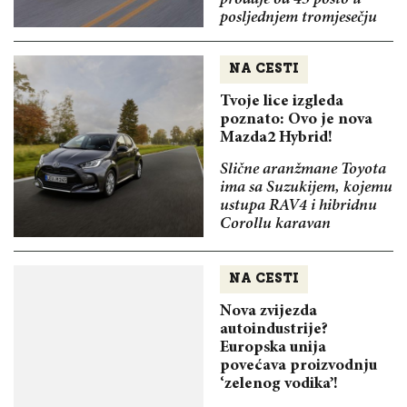
posljednjem tromjesečju
NA CESTI
Tvoje lice izgleda
poznato: Ovo je nova
Mazda2 Hybrid!
Slične aranžmane Toyota
ima sa Suzukijem, kojemu
ustupa RAV4 i hibridnu
Corollu karavan
NA CESTI
Nova zvijezda
autoindustrije?
Europska unija
povećava proizvodnju
‘zelenog vodika’!