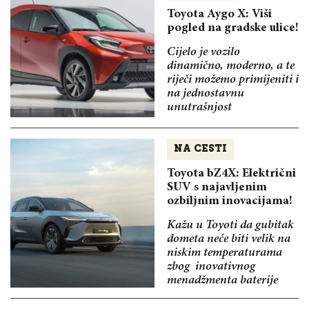
Toyota Aygo X: Viši
pogled na gradske ulice!
Cijelo je vozilo
dinamično, moderno, a te
riječi možemo primijeniti i
na jednostavnu
unutrašnjost
NA CESTI
Toyota bZ4X: Električni
SUV s najavljenim
ozbiljnim inovacijama!
Kažu u Toyoti da gubitak
dometa neće biti velik na
niskim temperaturama
zbog inovativnog
menadžmenta baterije