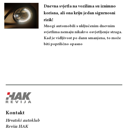
Dnevna svjetla na vozilima su iznimno
korisna, ali ona kriju jedan sigurnosni
rizik!
Mnogi automobili s uključenim dnevnim
svjetlima nemaju nikakvo osvjetljenje straga.
Kad je vidljivost po danu smanjena, to može
biti poprilično opasno
Kontakt
Hrvatski autoklub
Revija HAK