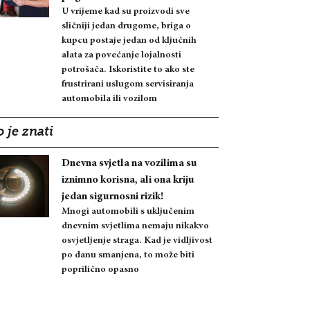
U vrijeme kad su proizvodi sve
sličniji jedan drugome, briga o
kupcu postaje jedan od ključnih
alata za povećanje lojalnosti
potrošača. Iskoristite to ako ste
frustrirani uslugom servisiranja
automobila ili vozilom
 je znati
Dnevna svjetla na vozilima su
iznimno korisna, ali ona kriju
jedan sigurnosni rizik!
Mnogi automobili s uključenim
dnevnim svjetlima nemaju nikakvo
osvjetljenje straga. Kad je vidljivost
po danu smanjena, to može biti
poprilično opasno