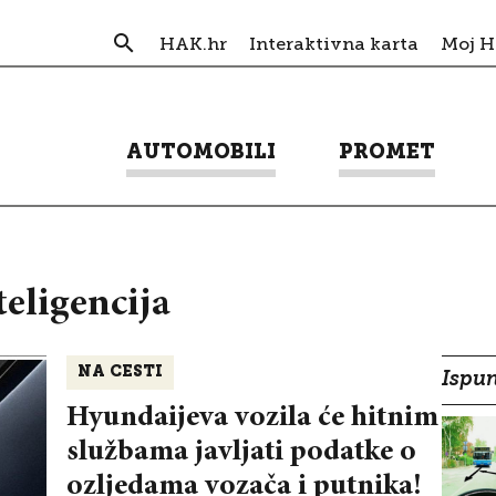
HAK.hr
Interaktivna karta
Moj 
AUTOMOBILI
PROMET
eligencija
NA CESTI
Ispun
Hyundaijeva vozila će hitnim
službama javljati podatke o
ozljedama vozača i putnika!