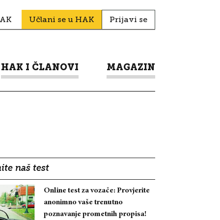
HAK
Učlani se u HAK
Prijavi se
HAK I ČLANOVI
MAGAZIN
ite naš test
Online test za vozače: Provjerite
anonimno vaše trenutno
poznavanje prometnih propisa!