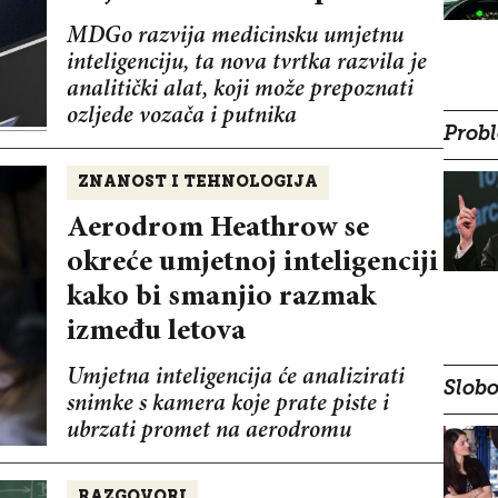
MDGo razvija medicinsku umjetnu
inteligenciju, ta nova tvrtka razvila je
analitički alat, koji može prepoznati
ozljede vozača i putnika
Probl
ZNANOST I TEHNOLOGIJA
Aerodrom Heathrow se
okreće umjetnoj inteligenciji
kako bi smanjio razmak
između letova
Umjetna inteligencija će analizirati
Slobo
snimke s kamera koje prate piste i
ubrzati promet na aerodromu
RAZGOVORI