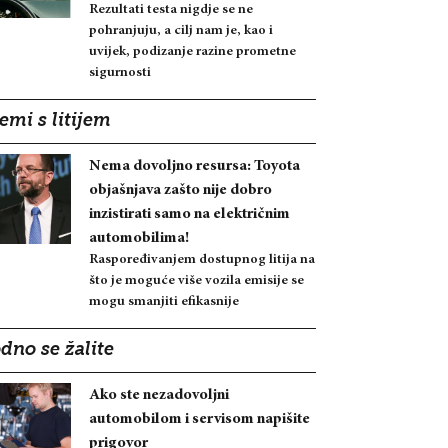
Rezultati testa nigdje se ne
pohranjuju, a cilj nam je, kao i
uvijek, podizanje razine prometne
sigurnosti
emi s litijem
Nema dovoljno resursa: Toyota
objašnjava zašto nije dobro
inzistirati samo na električnim
automobilima!
Raspoređivanjem dostupnog litija na
što je moguće više vozila emisije se
mogu smanjiti efikasnije
dno se žalite
Ako ste nezadovoljni
automobilom i servisom napišite
prigovor