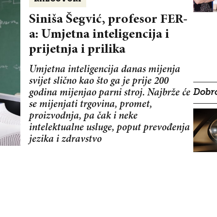
Siniša Šegvić, profesor FER-
a: Umjetna inteligencija i
prijetnja i prilika
Umjetna inteligencija danas mijenja
svijet slično kao što ga je prije 200
godina mijenjao parni stroj. Najbrže će
Dobro
se mijenjati trgovina, promet,
proizvodnja, pa čak i neke
intelektualne usluge, poput prevođenja
jezika i zdravstvo