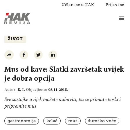
Učlani se u HAK
Prijavi se
Život
Razgovori
ŽIVOT
Mus od kave: Slatki završetak uvijek
je dobra opcija
Autor:
R. I.
Objavljeno:
05.11.2018.
Sve sastojke uvijek možete nabaviti, pa se primate posla i
pripremite mus
gastronomija
kolač
mus
šumsko voće