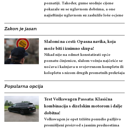
poznatiji. Također, gume srednje cijene
pokazale su se uglavnom dobrima, a one
najjeftinije uglavnom su zaslužile loše ocjene
Zakon je jasan
Slalomi na cesti: Opasna navika, koja
može biti i iznimno skupa!
Nikad nije na odmet konstatirati opće
poznatu činjenicu, slalom vožnja najčešće se
uočava i kažnjava u svojevrsnom kompletu ili
kolopletu s nizom drugih prometnih prekršaja
Popularna opcija
Test Volkswagen Passata: Klasična
kombinacija s dizelskim motorom i dalje
dobitna!
Volkswagen je opet tržištu ponudio pažljivo
promišljeni proizvod s jasnim prednostima