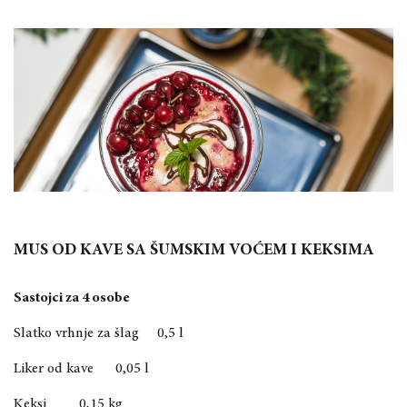
MUS OD KAVE SA ŠUMSKIM VOĆEM I KEKSIMA
Sastojci za 4 osobe
Slatko vrhnje za šlag 0,5 l
Liker od kave 0,05 l
Keksi 0,15 kg