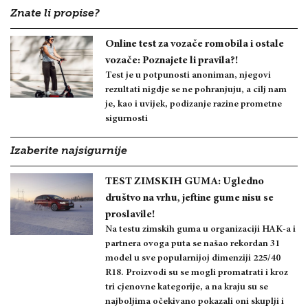
Znate li propise?
Online test za vozače romobila i ostale
vozače: Poznajete li pravila?!
Test je u potpunosti anoniman, njegovi
rezultati nigdje se ne pohranjuju, a cilj nam
je, kao i uvijek, podizanje razine prometne
sigurnosti
Izaberite najsigurnije
TEST ZIMSKIH GUMA: Ugledno
društvo na vrhu, jeftine gume nisu se
proslavile!
Na testu zimskih guma u organizaciji HAK-a i
partnera ovoga puta se našao rekordan 31
model u sve popularnijoj dimenziji 225/40
R18. Proizvodi su se mogli promatrati i kroz
tri cjenovne kategorije, a na kraju su se
najboljima očekivano pokazali oni skuplji i