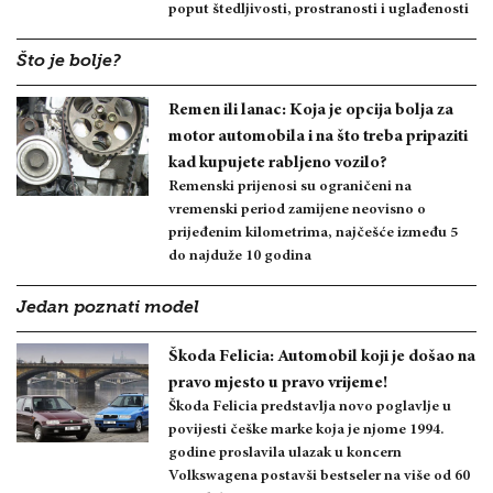
poput štedljivosti, prostranosti i uglađenosti
Što je bolje?
Remen ili lanac: Koja je opcija bolja za
motor automobila i na što treba pripaziti
kad kupujete rabljeno vozilo?
Remenski prijenosi su ograničeni na
vremenski period zamijene neovisno o
prijeđenim kilometrima, najčešće između 5
do najduže 10 godina
Jedan poznati model
Škoda Felicia: Automobil koji je došao na
pravo mjesto u pravo vrijeme!
Škoda Felicia predstavlja novo poglavlje u
povijesti češke marke koja je njome 1994.
godine proslavila ulazak u koncern
Volkswagena postavši bestseler na više od 60