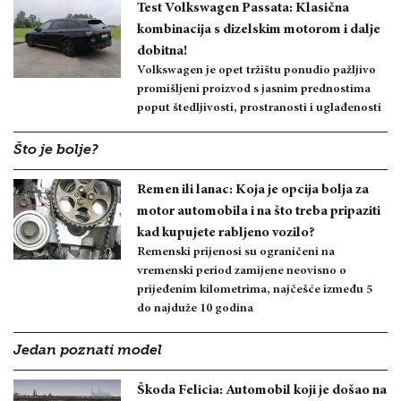
Test Volkswagen Passata: Klasična
kombinacija s dizelskim motorom i dalje
dobitna!
Volkswagen je opet tržištu ponudio pažljivo
promišljeni proizvod s jasnim prednostima
poput štedljivosti, prostranosti i uglađenosti
Što je bolje?
Remen ili lanac: Koja je opcija bolja za
motor automobila i na što treba pripaziti
kad kupujete rabljeno vozilo?
Remenski prijenosi su ograničeni na
vremenski period zamijene neovisno o
prijeđenim kilometrima, najčešće između 5
do najduže 10 godina
Jedan poznati model
Škoda Felicia: Automobil koji je došao na