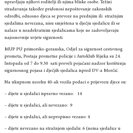
upravljaju njihovi roditelji ili njima bliske osobe. Težini
stradavanja također pridonosi nepoštovanje zakonskih
odredbi, odnosno djeca se prevoze na prednjim ili stražnjim
sjedalima nevezana, nisu smještena u dječju sjedalicu ili se
nalaze u neadekvatnim sjedalicama koje ne zadovoljavaju
najosnovnije uvjete sigurnosti.
MUP PU primorsko-goranska, Odjel za sigurnost cestovnog
prometa, Postaja prometne policije i Autoklub Rijeka su 24.
listopada od 7 do 9.30 sati proveli pojačani nadzor korištenja
sigurnosnog pojasa i dječjih sjedalica ispred DV-a Morčić.
Na ukupnom uzorku 40-ak vozila podaci o prijevozu djece su:
– dijete u sjedalici ispravno vezano: 14
– dijete u sjedalici, ali nevezano: 9
– dijete u sjedalici, ali nepropisno vezano: 4
– dijete nevezano na stražnjem sjedalu: 6 (nema sjedalice u