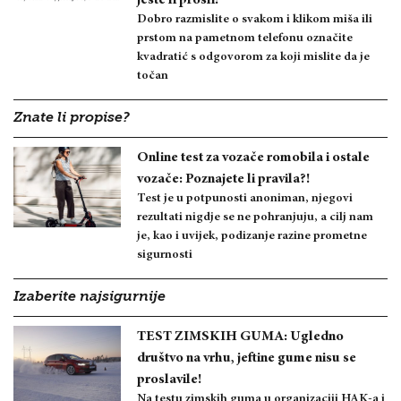
Dobro razmislite o svakom i klikom miša ili
prstom na pametnom telefonu označite
kvadratić s odgovorom za koji mislite da je
točan
Znate li propise?
Online test za vozače romobila i ostale
vozače: Poznajete li pravila?!
Test je u potpunosti anoniman, njegovi
rezultati nigdje se ne pohranjuju, a cilj nam
je, kao i uvijek, podizanje razine prometne
sigurnosti
Izaberite najsigurnije
TEST ZIMSKIH GUMA: Ugledno
društvo na vrhu, jeftine gume nisu se
proslavile!
Na testu zimskih guma u organizaciji HAK-a i