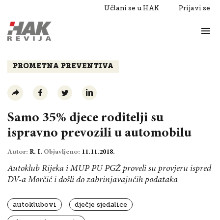
Učlani se u HAK
Prijavi se
Život
Razgovori
PROMETNA PREVENTIVA
Samo 35% djece roditelji su
ispravno prevozili u automobilu
Autor:
R. I.
Objavljeno:
11.11.2018.
Autoklub Rijeka i MUP PU PGŽ proveli su provjeru ispred
DV-a Morčić i došli do zabrinjavajućih podataka
autoklubovi
dječje sjedalice