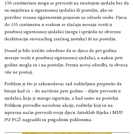
150 centimetara mogu se prevoziti na stražnjem sjedalu bez da
su smještena u sigurnosnoj sjedalici ili postolju, ako su
pravilno vezana sigurnosnim pojasom za odrasle osobe. Djeca
do 135 centimetra u svakom se slučaju moraju voziti u
posebnoj sigurnosnoj sjedalici (mogu i sprijeda uz obveznu
deaktivaciju suvozačkog zračnog jastuka) ili na postolju.
Dosad je bilo izričito određeno da se djeca do pet godina
moraju voziti u posebnoj sigurnosnoj sjedalici, a nakon pete
godine mogla su i na postolju. Prema novoj odredbi, ta obveza
više ne postoji.
Problem je što je zakonodavac sad roditeljima prepustio da
biraju kad će – do navršene pete godine – dijete prevoziti u
sjedalici, koja je mnogo sigurnija, a kad samo na postolju.
Prilikom provedbe navedene akcije, roditelje koji su na
ispravan način prevozili svoju djecu Autoklub Rijeka i MUP
PU PGŽ nagradili su prigodnim poklonima.