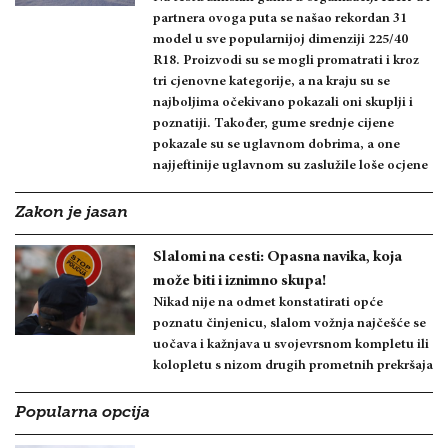
partnera ovoga puta se našao rekordan 31
model u sve popularnijoj dimenziji 225/40
R18. Proizvodi su se mogli promatrati i kroz
tri cjenovne kategorije, a na kraju su se
najboljima očekivano pokazali oni skuplji i
poznatiji. Također, gume srednje cijene
pokazale su se uglavnom dobrima, a one
najjeftinije uglavnom su zaslužile loše ocjene
Zakon je jasan
Slalomi na cesti: Opasna navika, koja
može biti i iznimno skupa!
Nikad nije na odmet konstatirati opće
poznatu činjenicu, slalom vožnja najčešće se
uočava i kažnjava u svojevrsnom kompletu ili
kolopletu s nizom drugih prometnih prekršaja
Popularna opcija