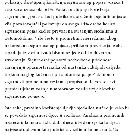
pokazuje da stupanj korištenja sigurnosnog pojasa vozača I
suvozača iznosi oko 61%. Podaci o stupnju korištenja
sigurnosnog pojasa kod putnika na stražnjim sjedalima još su
više poražavajući i pokazuju da svega 14% osoba koristi
sigurnosni pojas kad se prevozi na stražnjim sjedalima u
automobilima. Vrlo često u prometnim nesrećama, zbog
nekorištenja sigurnosnog pojasa, prilikom prevrtanja osobe
ispadaju iz vozila i zadobivaju ozljede od kojih smrtno
stradavaju. Sigurnosni pojasevi nedvojbeno pridonose
smanjenju opasnosti i rizika od nastanka ozbiljnih ozljeda
tijekom naglog kočenja i pri sudarima pa je Zakonom o
sigurnosti prometa na cestama propisano da vozač i svi
putnici tijekom vožnje u motornom vozilu uvijek koriste
sigurnosne pojaseve.
Isto tako, pravilno korištenje dječjih sjedalica nužno je kako bi
se povećala sigurnost djece u vozilima. Analizom prometnih
nesreća u kojima su stradala djeca utvrđeno je kako djeca
najviše stradavaju kao putnici u vozilima kojima najčešće