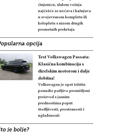
činjenicu, slalom vožnja
najčešće se uočava i kažnjava
u svojevrsnom kompletu ili
kolopletu s nizom drugih
prometnih prekršaja
Popularna opcija
Test Volkswagen Passata:
Klasična kombinacija s
dizelskim motorom i dalje
dobitna!
Volkswagen je opet tržištu
ponudio pažljivo promišljeni
proizvod s jasnim
prednostima poput
štedljivosti, prostranosti i
uglađenosti
to je bolje?