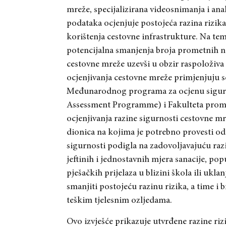
mreže, specijalizirana videosnimanja i ana
podataka oc
jenjuje postojeća razina rizik
korištenja cestovne infrastrukture. Na tem
potencijalna smanjenja broja prometnih 
cestovne mre
že uzevši u obzir raspoloživa
ocjenjivanja cestovne mreže primjenjuju se 
Međunarodnog p
rograma za ocjenu sigur
Assessment Programme) i Fakulteta prome
ocjenjivanja razine sigurnosti cestovne mr
dionica na kojima je potrebno provesti od
sigurnosti podigla na zadovoljavajuću raz
jeftinih i jednostavnih mjera sanacije
, pop
pješačkih prijelaza u blizini škola
ili ukla
smanjiti posto
jeću razinu rizika, a time i
teškim tjelesnim ozljedama.
Ovo izvješće
prikazuje utvrđene razine ri