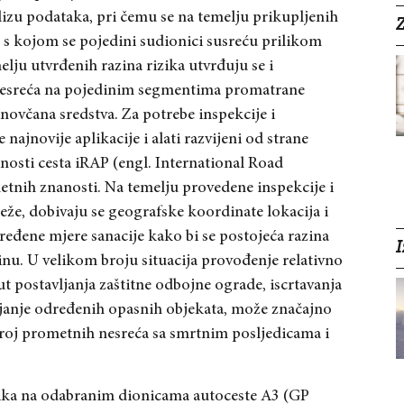
lizu podataka, pri čemu se na temelju prikupljenih
Z
a s kojom se pojedini sudionici susreću prilikom
elju utvrđenih razina rizika utvrđuju se i
nesreća na pojedinim segmentima promatrane
 novčana sredstva. Za potrebe inspekcije i
najnovije aplikacije i alati ra
zvijeni od strane
nosti cesta iRAP (engl. International Road
tnih znanosti. Na te
melju provedene inspekcije i
eže, dobivaju se geografske koordinate lokacija i
ređene mjere sanacije kako bi se postojeća razina
I
inu. U velikom broju situacija provođenje relativno
ut postavljanja zaštitne odbojne ograde, iscrtavanja
njanje određenih opasnih objekata
, može značajno
 broj prometnih nesreća sa smrtnim posl
jedicama i
zika na odabranim dionicama autoceste A3 (GP