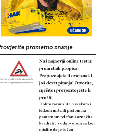
Provjerite prometno znanje
Naš najnoviji online test iz
prometnih propisa:
Prepoznajete li ovaj znak i
još devet pitanja! Otvorite,
riješite i provjerite jeste li
prošli!
Dobro razmislite o svakom i
klikom miša ili prstom na
pametnom telefonu označite
kvadratić s odgovorom za koji
mislite da je točan