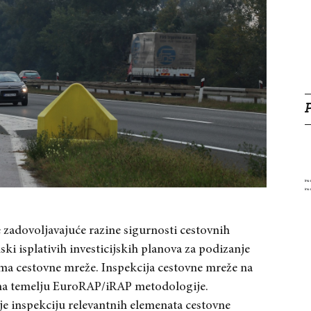
e zadovoljavajuće razine sigurno
sti cestovnih
i isplativih investicijskih planova za podizanje
ima cestovne mreže. Inspekcija cestovne mreže na
 na temelju EuroRAP/iRAP metodologije.
 inspekciju relevantnih elemenata cestovne