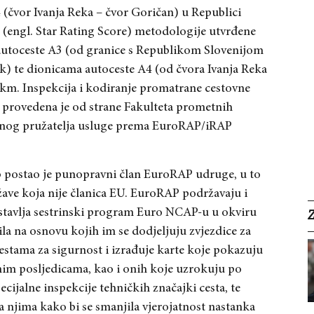
 (čvor Ivanja Reka –
čvor Goričan) u Republici
(engl. Star Rating Score) metodologije utvrđene
utoceste A3 (od granice s Republikom Slovenijom
k) te dionicama autoceste A4 (od čvora Ivanja Reka
 km. Inspekcija i kodiranje promatrane cestovne
ka provedena je od strane Fakulteta prometnih
anog pružatelja usluge prema EuroRAP/iRAP
 postao je punopravni član EuroRAP udruge, u to
žave koja nije članica EU. EuroRAP podržavaju i
stavlja sestrinski program Euro NCAP-u u okviru
la na osnovu kojih im se dodjeljuju zvjezdice za
estama za sigurnost i izrađuje karte koje pokazuju
nim posljedicama
, kao i onih koje uzrokuju po
cijalne inspekcije tehničkih značajki cesta, te
a njima kako bi se smanjila vjerojatnost nastanka