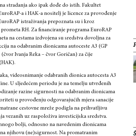
na stradanja ako ipak dođe do istih. Fakultet
 EuroRAP
-a i HAK-a nositelj
je licence za provođenje
uroRAP istraživanja prepoznata su i kroz
g prometa RH
. Za financiranje programa EuroRAP
ta na cestama izdvojena su sredstva dovoljna za
kcija na odabranim dionicama autoceste A3 (GP
 (čvor Ivanja Reka –
čvor Goričan) za čije
 (HAK).
taka, videosnimanje odabranih dionica autocesta A3
dine. U
sljedećem periodu je na temelju utvrđenih
 podizanje razine sigurnosti na odabranim dionicama
ioriteti u provođenju odgovarajućih mjera sanacije
romatrane cestovne mre
že podigla na prihvatljivu
nja vezanih uz raspolo
živa investicijska sredstva.
ti mnogo bolji, odnosno na navedenim dionica
ma
 na njihovu (ne)sigurnost.
Na promatranim
Š