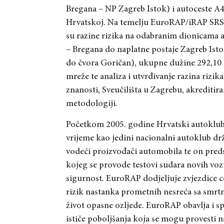
Bregana
– NP Zagreb Istok) i autoceste A4
Hrvatskoj. Na temelju EuroRAP/iRAP SRS 
su razine rizika na odabranim dioni
cama a
– Bregana do naplatne postaje Zagreb Isto
do čvora Goričan), ukupne duž
ine 292,10
mreže te analiza i utvrđivanje razina rizi
znanosti, Sveučilišta u Zagrebu, ak
reditir
metodologiji.
Početkom 2005. godine Hrvatski autoklub
vrijeme kao jedini nacionalni autoklub dr
vodeći proizv
ođači automobila
te on pred
kojeg se provode testovi sudara novih vozi
sigurnos
t. EuroRAP dodjeljuje zvjezdice c
rizik nastanka prometnih nesreća sa smrt
život opasne ozljede. EuroRAP obavlja i spe
ističe poboljšanja koja se mogu provesti n