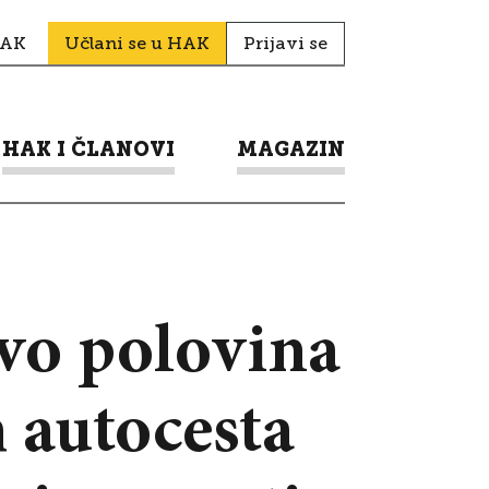
HAK
Učlani se u HAK
Prijavi se
HAK I ČLANOVI
MAGAZIN
ovo polovina
 autocesta