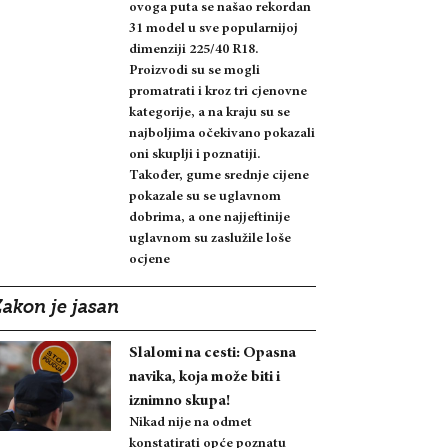
ovoga puta se našao rekordan
31 model u sve popularnijoj
dimenziji 225/40 R18.
Proizvodi su se mogli
promatrati i kroz tri cjenovne
kategorije, a na kraju su se
najboljima očekivano pokazali
oni skuplji i poznatiji.
Također, gume srednje cijene
pokazale su se uglavnom
dobrima, a one najjeftinije
uglavnom su zaslužile loše
ocjene
Zakon je jasan
Slalomi na cesti: Opasna
navika, koja može biti i
iznimno skupa!
Nikad nije na odmet
konstatirati opće poznatu