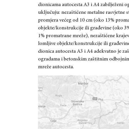
dionicama autocesta A3 i A4 zabilježeni opa
uključuju: nezaštiće
ne metalne rasvjetne s
promjera većeg od 10 cm (oko 13% promat
objekte/konstrukcije ili građevine (oko 
1% promatrane mreže), nezaštićene krajev
lomljive objekte/konstrukcije ili građevi
dionica autocesta A3 i A4 adekvatno je za
ogradama i betonskim zaštitnim odbojni
mreže autocesta.