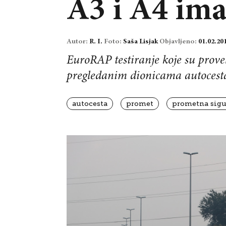
A3 i A4 ima
Autor:
R. I.
Foto:
Saša Lisjak
Objavljeno:
01.02.20
EuroRAP testiranje koje su prove
pregledanim dionicama autocest
autocesta
promet
prometna sigu