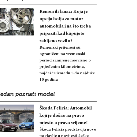
Remen ili lanac: Koja je
opcija bolja za motor
automobila i na što treba
pripaziti kad kupujete
rabljeno vozilo?
Remenski prijenosi su
ograničeni na vremenski
period zamijene neovisno o
prijeđenim kilometrima,
najčešće između 5 do najduže
10 godina
Jedan poznati model
Škoda Felicia: Automobil
koji je došao na pravo
mjesto u pravo vrijeme!
Škoda Felicia predstavlja novo
poglavlje u povijesti češke