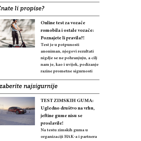
nate li propise?
Online test za vozače
romobila i ostale vozače:
Poznajete li pravila?!
Test je u potpunosti
anoniman, njegovi rezultati
nigdje se ne pohranjuju, a cilj
nam je, kao i uvijek, podizanje
razine prometne sigurnosti
zaberite najsigurnije
TEST ZIMSKIH GUMA:
Ugledno društvo na vrhu,
jeftine gume nisu se
proslavile!
Na testu zimskih guma u
organizaciji HAK-a i partnera