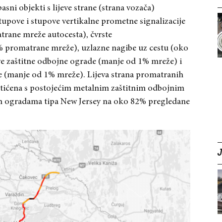
sni objekti s lijeve strane (strana vozača)
tupove i stupove vertikalne prometne signalizacije
rane mreže autocesta), čvrste
3% promatrane mreže), uzlazne nagibe uz cestu (oko
e za
štitne odbojne ograde (manje od 1% mreže) i
ne (manje od 1% mreže). Lijeva strana promatranih
štićena s postojećim metalnim za
štitnim odbojnim
m ogradama tipa New Jersey na oko 82% pregledane