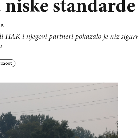
 niske standarde
19.
li HAK i njegovi partneri pokazalo je niz sigu
a
rnost