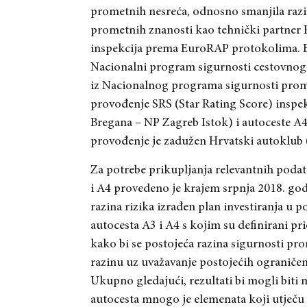
prometnih nesreća
, odnosno smanjila razi
prometnih znanosti kao tehnički partner
inspekcija prema EuroRAP protokolima. E
Nacionalni program sigurnosti cestovno
iz Nacionalnog programa sigurnosti prome
provođenje SRS (Star Rating Score) inspe
B
regana – NP Zagreb Istok) i autoceste A4
provođenje je zadužen Hrvatski autoklub
Za potrebe prikupljanja relevantnih poda
i A4 provedeno je krajem srpnja 2018. go
razina rizika izrađen plan investiranja u
autocesta A3 i A4 s kojim su definirani pr
kako bi se postojeća razina sigurnosti p
razinu uz uvažavanje postojec
́ih ograniče
Ukupno gledajući
, rezultati bi mogli bi
autocesta mnogo je elemenata koji utječu