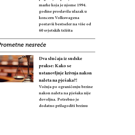
marke koja je njome 1994.
godine proslavila ulazak u
koncern Volkswagena
postavši bestseler na više od
60 svjetskih tržišta
Prometne nesreće
Dva slučaja iz sudske
prakse: Kako se
ustanovljuje krivnja nakon
naleta na pješaka?!
Vožnja po ograničenju brzine
nakon naleta na pješaka nije
dovoljna. Potrebno je
dodatno prilagoditi brzinu