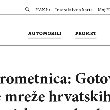
HAK.hr
Interaktivna karta
Moj 
AUTOMOBILI
PROMET
prometnica: Got
mreže hrvatskih