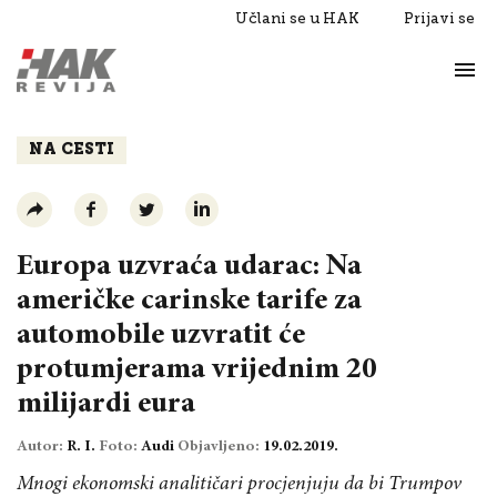
Učlani se u HAK
Prijavi se
Život
Razgovori
NA CESTI
Europa uzvraća udarac: Na
američke carinske tarife za
automobile uzvratit će
protumjerama vrijednim 20
milijardi eura
Autor:
R. I.
Foto:
Audi
Objavljeno:
19.02.2019.
Mnogi ekonomski analitičari procjenjuju da bi Trumpov