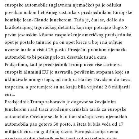
europske automobile (uglavnom njemačke) pa je odluku
povukao nakon ljetošnjeg sastanka s predsjednikom Europske
komisije Jean-Claude Junckerom. Tada je, čini se, došlo do
kratkotrajnog trgovačkog detanta, koji nije potrajao dugo. S
prvim jesenskim kišama raspoloženje američkog predsjednika
opet je postalo tmurno pa on opet kreće u boj i najavljuje
uvozne tarife u visini 25 posto. Prosječni premium njemački
automobil to bi poskupjelo za desetak tisuća eura.
Podsjetimo, kad je predsjednik Trump uveo više carine za
europski aluminij EU je uzvratila povišenim stopama koje su
uključivale mnogo toga, od motora Harley Davidson do Levis
traperica, a protumjere su na kraju bila vrijedne 2.8 milijardi
eura.
Predsjednik Trump zaboravio je dogovor sa žovijalnim
Junckerom i sad traži uvođenje carinskih tarifa za europske
automobile. Očekuje se da bi u tom slučaju izvoz njemačkih
automobila pao gotovo 50 posto, a šteta bi bila veća od 17
milijardi eura na godišnjoj razini. Europska unija nema