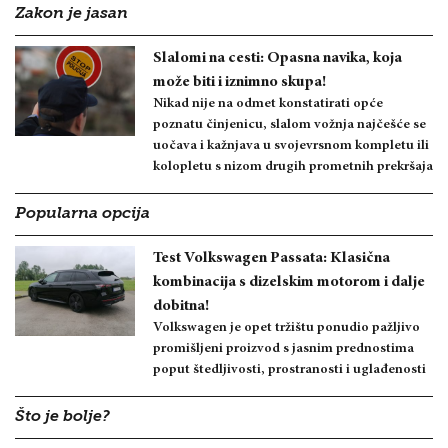
Zakon je jasan
Slalomi na cesti: Opasna navika, koja
može biti i iznimno skupa!
Nikad nije na odmet konstatirati opće
poznatu činjenicu, slalom vožnja najčešće se
uočava i kažnjava u svojevrsnom kompletu ili
kolopletu s nizom drugih prometnih prekršaja
Popularna opcija
Test Volkswagen Passata: Klasična
kombinacija s dizelskim motorom i dalje
dobitna!
Volkswagen je opet tržištu ponudio pažljivo
promišljeni proizvod s jasnim prednostima
poput štedljivosti, prostranosti i uglađenosti
Što je bolje?