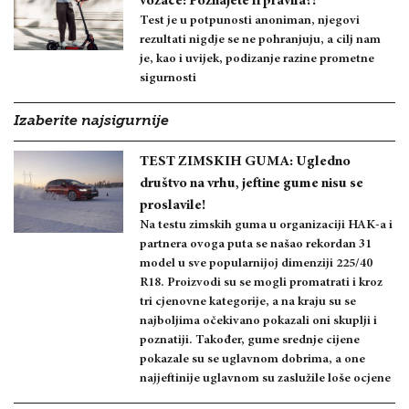
vozače: Poznajete li pravila?!
Test je u potpunosti anoniman, njegovi
rezultati nigdje se ne pohranjuju, a cilj nam
je, kao i uvijek, podizanje razine prometne
sigurnosti
Izaberite najsigurnije
TEST ZIMSKIH GUMA: Ugledno
društvo na vrhu, jeftine gume nisu se
proslavile!
Na testu zimskih guma u organizaciji HAK-a i
partnera ovoga puta se našao rekordan 31
model u sve popularnijoj dimenziji 225/40
R18. Proizvodi su se mogli promatrati i kroz
tri cjenovne kategorije, a na kraju su se
najboljima očekivano pokazali oni skuplji i
poznatiji. Također, gume srednje cijene
pokazale su se uglavnom dobrima, a one
najjeftinije uglavnom su zaslužile loše ocjene