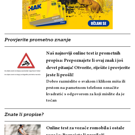
Provjerite prometno znanje
Naš najnoviji online test iz prometnih
propisa: Prepoznajete li ovaj znak i još
devet pitanja! Otvorite, riješite i provjerite
jeste li prošli!
Dobro razmislite o svakom i klikom miša ili
prstom na pametnom telefonu označite
kvadratić s odgovorom za koji mislite da je
točan
Znate li propise?
Online test za vozače romobila i ostale