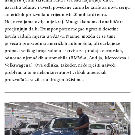
namjeru sjediti skršenih ruku i već sad najavljuje da će
uzvratiti udarac i uvesti povećane carinske tarife za novu seriju
američkih proizvoda u vrijednosti 20 milijardi eura.
No, nevoljama ovdje nije kraj. Mnogi ekonomski analitičari
procjenjuju da bi Trumpov potez mogao ugroziti desetine
tisuća radnih mjesta u SAD-u. Naime, možda će se time
povećati proizvodnja američkih automobila, ali očekuje se
propast velikog broja salona i servisa za prodaju europskih,
odnosno njemačkih automobila (BMW-a, Audija, Mercedesa i
Volkswagena). Ova odluka, također, neće riješiti najveći
problem, a to je nekonkurentnost velikih američkih
proizvođača vozila na drugim tržištima.