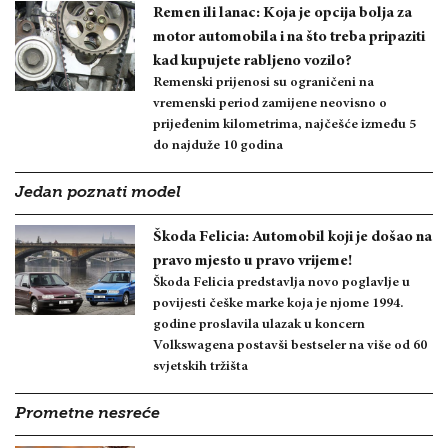
Remen ili lanac: Koja je opcija bolja za
motor automobila i na što treba pripaziti
kad kupujete rabljeno vozilo?
Remenski prijenosi su ograničeni na
vremenski period zamijene neovisno o
prijeđenim kilometrima, najčešće između 5
do najduže 10 godina
Jedan poznati model
Škoda Felicia: Automobil koji je došao na
pravo mjesto u pravo vrijeme!
Škoda Felicia predstavlja novo poglavlje u
povijesti češke marke koja je njome 1994.
godine proslavila ulazak u koncern
Volkswagena postavši bestseler na više od 60
svjetskih tržišta
Prometne nesreće