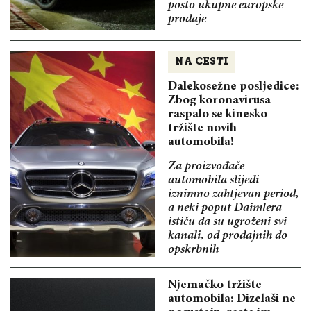
posto ukupne europske
prodaje
NA CESTI
Dalekosežne posljedice:
Zbog koronavirusa
raspalo se kinesko
tržište novih
automobila!
Za proizvođače
automobila slijedi
iznimno zahtjevan period,
a neki poput Daimlera
ističu da su ugroženi svi
kanali, od prodajnih do
opskrbnih
Njemačko tržište
automobila: Dizelaši ne