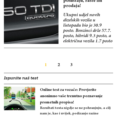
posustaju, raste im
prodaja!
Ukupni udjel novih
dizelskih vozila u
listopadu bio je 30.9
posto. Benzinci drže 57.7.
posto, hibridi 9.3 posto, a
električna vozila 1.7 posto
1
2
3
Ispunite naš test
Online test za vozače: Provjerite
anonimno vaše trenutno poznavanje
prometnih propisa!
Rezultati testa nigdje se ne pohranjuju, a cilj
nam je, kao i uvijek, podizanje razine