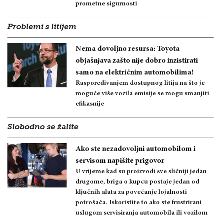
prometne sigurnosti
Problemi s litijem
Nema dovoljno resursa: Toyota
objašnjava zašto nije dobro inzistirati
samo na električnim automobilima!
Raspoređivanjem dostupnog litija na što je
moguće više vozila emisije se mogu smanjiti
efikasnije
Slobodno se žalite
Ako ste nezadovoljni automobilom i
servisom napišite prigovor
U vrijeme kad su proizvodi sve sličniji jedan
drugome, briga o kupcu postaje jedan od
ključnih alata za povećanje lojalnosti
potrošača. Iskoristite to ako ste frustrirani
uslugom servisiranja automobila ili vozilom