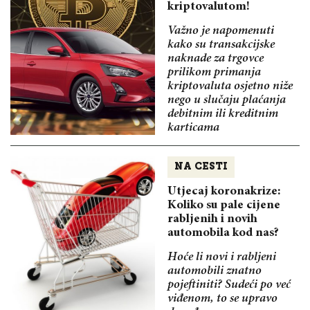
kriptovalutom!
Važno je napomenuti
kako su transakcijske
naknade za trgovce
prilikom primanja
kriptovaluta osjetno niže
nego u slučaju plaćanja
debitnim ili kreditnim
karticama
NA CESTI
Utjecaj koronakrize:
Koliko su pale cijene
rabljenih i novih
automobila kod nas?
Hoće li novi i rabljeni
automobili znatno
pojeftiniti? Sudeći po već
viđenom, to se upravo