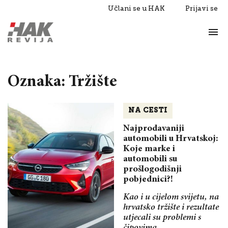
Učlani se u HAK
Prijavi se
Život
Razgovori
Oznaka: Tržište
NA CESTI
Najprodavaniji
automobili u Hrvatskoj:
Koje marke i
automobili su
prošlogodišnji
pobjednici?!
Kao i u cijelom svijetu, na
hrvatsko tržište i rezultate
utjecali su problemi s
čipovima