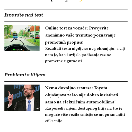
1
2
3
Ispunite naš test
Online test za vozače: Provjerite
anonimno vaše trenutno poznavanje
prometnih propisa!
Rezultati testa nigdje se ne pohranjuju, a cilj
nam je, kao i uvijek, podizanje razine
prometne sigurnosti
Problemi s litijem
Nema dovoljno resursa: Toyota
objašnjava zašto nije dobro inzistirati
samo na električnim automobilima!
Raspoređivanjem dostupnog litija na što je
moguće više vozila emisije se mogu smanjiti
efikasnije