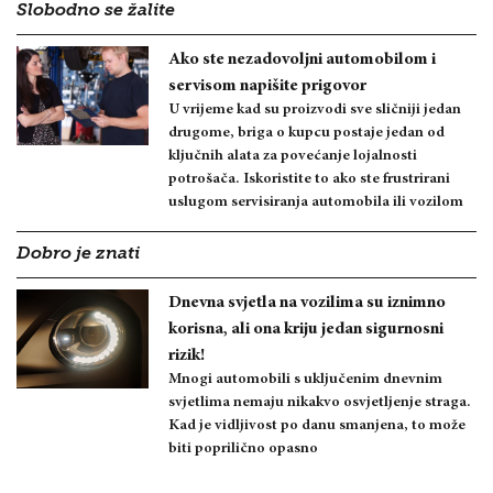
Slobodno se žalite
Ako ste nezadovoljni automobilom i
servisom napišite prigovor
U vrijeme kad su proizvodi sve sličniji jedan
drugome, briga o kupcu postaje jedan od
ključnih alata za povećanje lojalnosti
potrošača. Iskoristite to ako ste frustrirani
uslugom servisiranja automobila ili vozilom
Dobro je znati
Dnevna svjetla na vozilima su iznimno
korisna, ali ona kriju jedan sigurnosni
rizik!
Mnogi automobili s uključenim dnevnim
svjetlima nemaju nikakvo osvjetljenje straga.
Kad je vidljivost po danu smanjena, to može
biti poprilično opasno