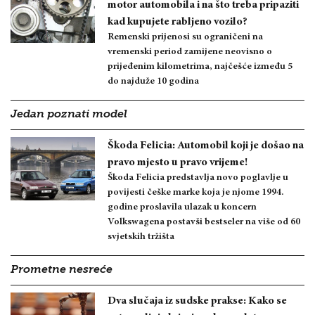
motor automobila i na što treba pripaziti
kad kupujete rabljeno vozilo?
Remenski prijenosi su ograničeni na
vremenski period zamijene neovisno o
prijeđenim kilometrima, najčešće između 5
do najduže 10 godina
Jedan poznati model
Škoda Felicia: Automobil koji je došao na
pravo mjesto u pravo vrijeme!
Škoda Felicia predstavlja novo poglavlje u
povijesti češke marke koja je njome 1994.
godine proslavila ulazak u koncern
Volkswagena postavši bestseler na više od 60
svjetskih tržišta
Prometne nesreće
Dva slučaja iz sudske prakse: Kako se