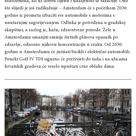
Nizozemska, ali uz dobru cijenu i udaljenost se skraćuje. Ono
što slijedi je još radikalnije – Amsterdam će s početkom 2030.
godine iz prometa izbaciti sve automobile s motorima s
unutarnjim sagorijevanjem. Odluka je potvrđena u gradskoj
skupštini, a razlog je, kažu, zdravstvene prirode. Žele u
Amsterdamu smanjiti emisije štetnih plinova opasnih po
zdravlje, odnosno njihovu koncentraciju u zraku. Od 2030.
godine u Amsterdamu će jurišati bicikli i električni automobili.
Poneki Golf IV TDI sigurno će preživjeti do tada i na ulicama
hrvatskih gradova će veselo ispuštati crne oblake dima.