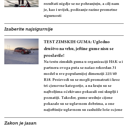
rezultati nigdje se ne pohranjuju, a cilj nam
je, kao i uvijek, podizanje razine prometne
sigurnosti
Izaberite najsigurnije
TEST ZIMSKIH GUMA: Ugledno
društvo na vrhu, jeftine gume nisu se
proslavile!
Na testu zimskih guma u organizaciji HAK-a i
partnera ovoga puta se našao rekordan 31
model u sve popularnijoj dimenziji 225/40
R18. Proizvodi su se mogli promatrati i kroz
tri cjenovne kategorije, a na kraju su se
najboljima očekivano pokazali oni skuplji i
poznatiji. Također, gume srednje cijene
pokazale su se uglavnom dobrima, a one
najjeftinije uglavnom su zaslužile loše ocjene
Zakon je jasan