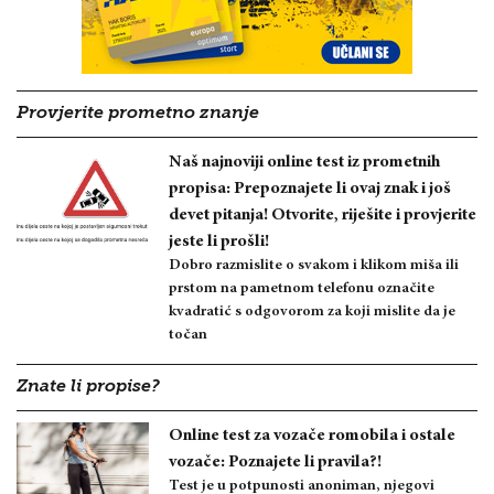
Provjerite prometno znanje
Naš najnoviji online test iz prometnih
propisa: Prepoznajete li ovaj znak i još
devet pitanja! Otvorite, riješite i provjerite
jeste li prošli!
Dobro razmislite o svakom i klikom miša ili
prstom na pametnom telefonu označite
kvadratić s odgovorom za koji mislite da je
točan
Znate li propise?
Online test za vozače romobila i ostale
vozače: Poznajete li pravila?!
Test je u potpunosti anoniman, njegovi