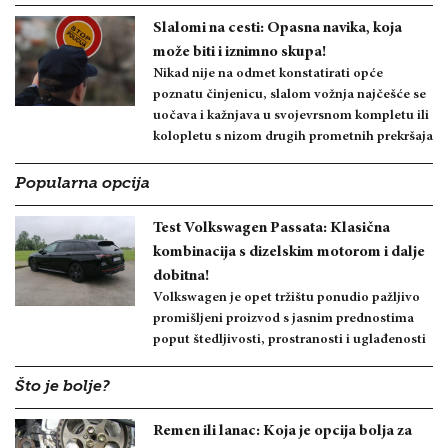
Slalomi na cesti: Opasna navika, koja
može biti i iznimno skupa!
Nikad nije na odmet konstatirati opće
poznatu činjenicu, slalom vožnja najčešće se
uočava i kažnjava u svojevrsnom kompletu ili
kolopletu s nizom drugih prometnih prekršaja
Popularna opcija
Test Volkswagen Passata: Klasična
kombinacija s dizelskim motorom i dalje
dobitna!
Volkswagen je opet tržištu ponudio pažljivo
promišljeni proizvod s jasnim prednostima
poput štedljivosti, prostranosti i uglađenosti
Što je bolje?
Remen ili lanac: Koja je opcija bolja za