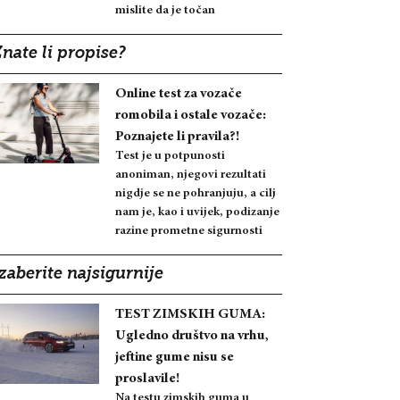
mislite da je točan
nate li propise?
Online test za vozače
romobila i ostale vozače:
Poznajete li pravila?!
Test je u potpunosti
anoniman, njegovi rezultati
nigdje se ne pohranjuju, a cilj
nam je, kao i uvijek, podizanje
razine prometne sigurnosti
zaberite najsigurnije
TEST ZIMSKIH GUMA:
Ugledno društvo na vrhu,
jeftine gume nisu se
proslavile!
Na testu zimskih guma u