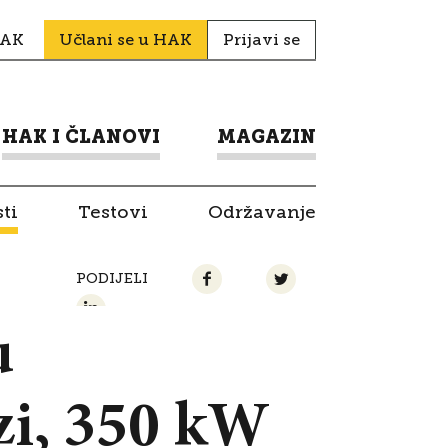
HAK
Učlani se u HAK
Prijavi se
HAK I ČLANOVI
MAGAZIN
ti
Testovi
Održavanje
PODIJELI
u
zi, 350 kW