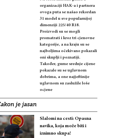
organizaciji HAK-a i partnera
ovoga puta se našao rekordan
31 model u sve popularnijoj
dimenziji 225/40 R18.
Proizvodi su se mogli
promatrati i kroz tri cjenovne
kategorije, a na kraju su se
najboljima očekivano pokazali
oni skuplji i poznatiji.
Također, gume srednje cijene
pokazale su se uglavnom
dobrima, a one najjeftinije
uglavnom su zaslužile loše
ocjene
Zakon je jasan
Slalomi na cesti: Opasna
navika, koja može biti i
iznimno skupa!