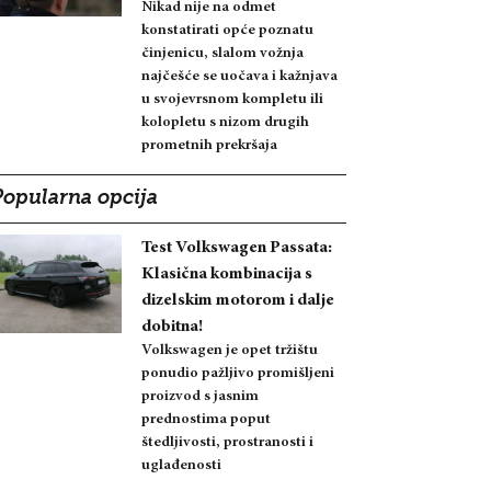
Nikad nije na odmet
konstatirati opće poznatu
činjenicu, slalom vožnja
najčešće se uočava i kažnjava
u svojevrsnom kompletu ili
kolopletu s nizom drugih
prometnih prekršaja
Popularna opcija
Test Volkswagen Passata:
Klasična kombinacija s
dizelskim motorom i dalje
dobitna!
Volkswagen je opet tržištu
ponudio pažljivo promišljeni
proizvod s jasnim
prednostima poput
štedljivosti, prostranosti i
uglađenosti