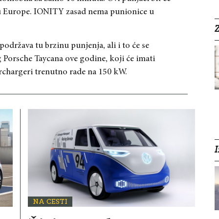
lu Europe. IONITY zasad nema punionice u
Z
održava tu brzinu punjenja, ali i to će se
 Porsche Taycana ove godine, koji će imati
chargeri trenutno rade na 150 kW.
I
NA CESTI