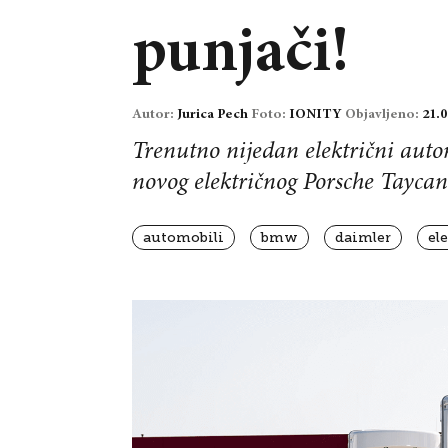
punjači!
Autor:
Jurica Pech
Foto:
IONITY
Objavljeno:
21.0
Trenutno nijedan električni autom
novog električnog Porsche Tayca
automobili
bmw
daimler
el