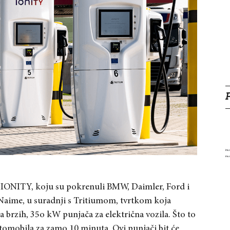
 IONITY, koju su pokrenuli BMW, Daimler, Ford i
Naime, u suradnji s Tritiumom, tvrtkom koja
 brzih, 35o kW punjača za električna vozila. Što to
tomobila za zamo 10 minuta. Ovi punjači bit će