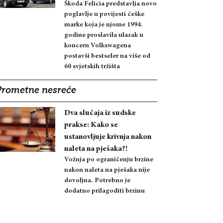
Škoda Felicia predstavlja novo
poglavlje u povijesti češke
marke koja je njome 1994.
godine proslavila ulazak u
koncern Volkswagena
postavši bestseler na više od
60 svjetskih tržišta
Prometne nesreće
Dva slučaja iz sudske
prakse: Kako se
ustanovljuje krivnja nakon
naleta na pješaka?!
Vožnja po ograničenju brzine
nakon naleta na pješaka nije
dovoljna. Potrebno je
dodatno prilagoditi brzinu