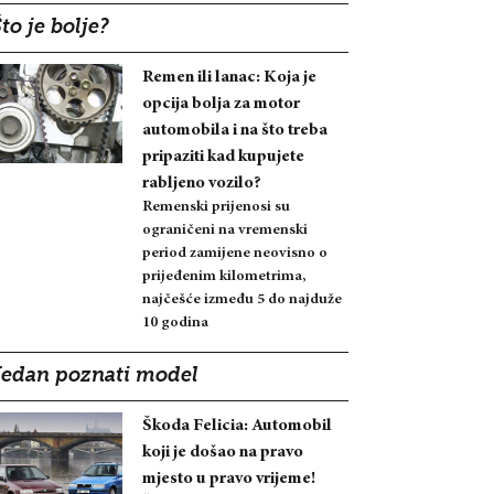
to je bolje?
Remen ili lanac: Koja je
opcija bolja za motor
automobila i na što treba
pripaziti kad kupujete
rabljeno vozilo?
Remenski prijenosi su
ograničeni na vremenski
period zamijene neovisno o
prijeđenim kilometrima,
najčešće između 5 do najduže
10 godina
Jedan poznati model
Škoda Felicia: Automobil
koji je došao na pravo
mjesto u pravo vrijeme!