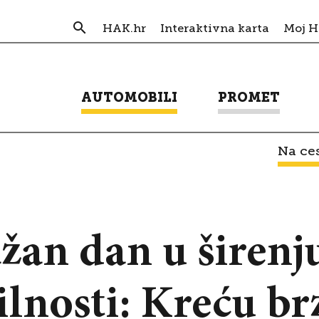
HAK.hr
Interaktivna karta
Moj 
AUTOMOBILI
PROMET
Na ces
ažan dan u širenj
lnosti: Kreću br