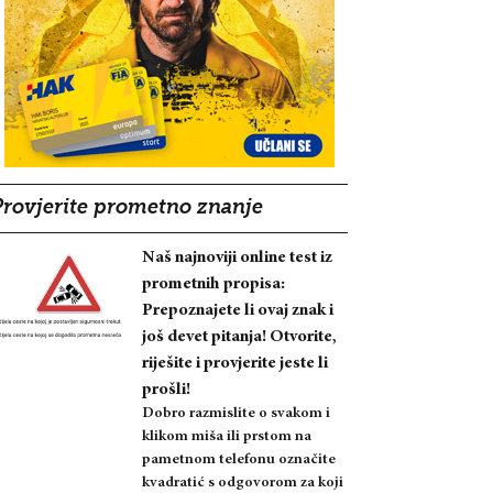
Provjerite prometno znanje
Naš najnoviji online test iz
prometnih propisa:
Prepoznajete li ovaj znak i
još devet pitanja! Otvorite,
riješite i provjerite jeste li
prošli!
Dobro razmislite o svakom i
klikom miša ili prstom na
pametnom telefonu označite
kvadratić s odgovorom za koji