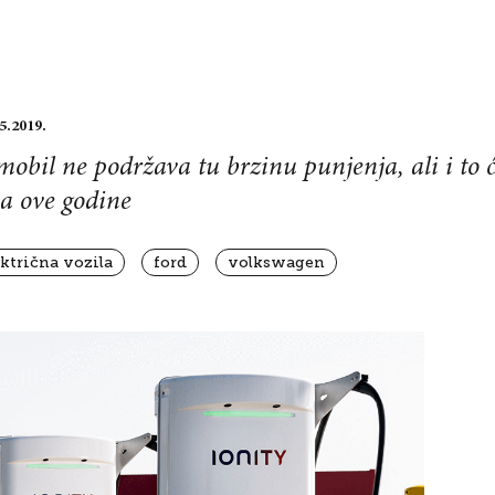
5.2019.
obil ne podržava tu brzinu punjenja, ali i to 
na ove godine
ektrična vozila
ford
volkswagen