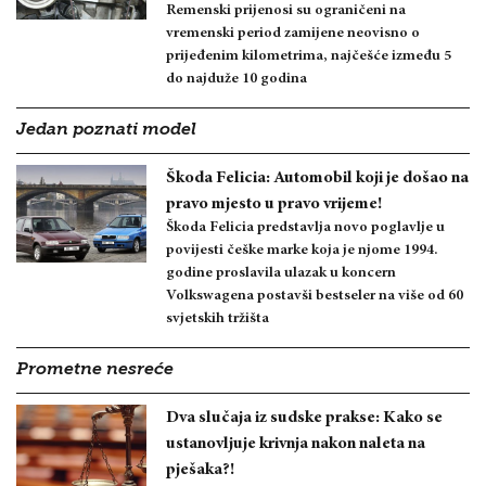
Remenski prijenosi su ograničeni na
vremenski period zamijene neovisno o
prijeđenim kilometrima, najčešće između 5
do najduže 10 godina
Jedan poznati model
Škoda Felicia: Automobil koji je došao na
pravo mjesto u pravo vrijeme!
Škoda Felicia predstavlja novo poglavlje u
povijesti češke marke koja je njome 1994.
godine proslavila ulazak u koncern
Volkswagena postavši bestseler na više od 60
svjetskih tržišta
Prometne nesreće
Dva slučaja iz sudske prakse: Kako se
ustanovljuje krivnja nakon naleta na
pješaka?!