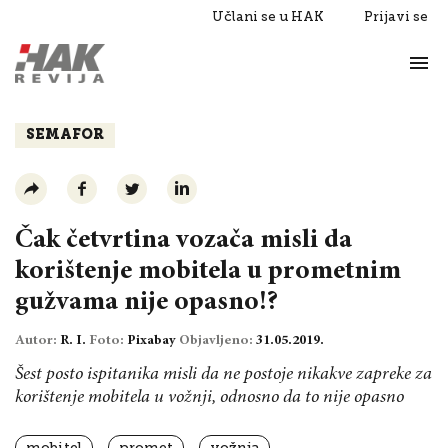
Učlani se u HAK
Prijavi se
Život
Razgovori
SEMAFOR
Čak četvrtina vozača misli da
korištenje mobitela u prometnim
gužvama nije opasno!?
Autor:
R. I.
Foto:
Pixabay
Objavljeno:
31.05.2019.
Šest posto ispitanika misli da ne postoje nikakve zapreke za
korištenje mobitela u vožnji, odnosno da to nije opasno
mobitel
promet
vožnja