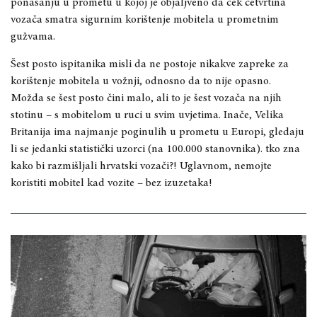
ponašanju u prometu u kojoj je objaljveno da ček četvrtina
vozača smatra sigurnim korištenje mobitela u prometnim
gužvama.
Šest posto ispitanika misli da ne postoje nikakve zapreke za
korištenje mobitela u vožnji, odnosno da to nije opasno.
Možda se šest posto čini malo, ali to je šest vozača na njih
stotinu – s mobitelom u ruci u svim uvjetima. Inače, Velika
Britanija ima najmanje poginulih u prometu u Europi, gledaju
li se jedanki statistički uzorci (na 100.000 stanovnika). tko zna
kako bi razmišljali hrvatski vozači?! Uglavnom, nemojte
koristiti mobitel kad vozite – bez izuzetaka!