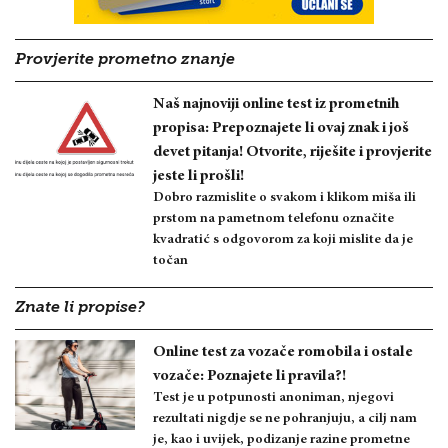
Provjerite prometno znanje
Naš najnoviji online test iz prometnih
propisa: Prepoznajete li ovaj znak i još
devet pitanja! Otvorite, riješite i provjerite
jeste li prošli!
Dobro razmislite o svakom i klikom miša ili
prstom na pametnom telefonu označite
kvadratić s odgovorom za koji mislite da je
točan
Znate li propise?
Online test za vozače romobila i ostale
vozače: Poznajete li pravila?!
Test je u potpunosti anoniman, njegovi
rezultati nigdje se ne pohranjuju, a cilj nam
je, kao i uvijek, podizanje razine prometne