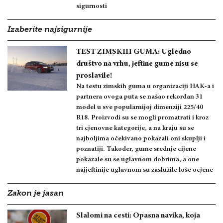
sigurnosti
Izaberite najsigurnije
TEST ZIMSKIH GUMA: Ugledno
društvo na vrhu, jeftine gume nisu se
proslavile!
Na testu zimskih guma u organizaciji HAK-a i
partnera ovoga puta se našao rekordan 31
model u sve popularnijoj dimenziji 225/40
R18. Proizvodi su se mogli promatrati i kroz
tri cjenovne kategorije, a na kraju su se
najboljima očekivano pokazali oni skuplji i
poznatiji. Također, gume srednje cijene
pokazale su se uglavnom dobrima, a one
najjeftinije uglavnom su zaslužile loše ocjene
Zakon je jasan
Slalomi na cesti: Opasna navika, koja