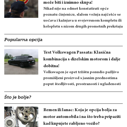
može biti i iznimno skupa!
Nikad nije na odmet konstatirati opće
poznatu činjenicu, slalom vožnja najčešće se
uočava i kažnjava u svojevrsnom kompletu ili
kolopletu s nizom drugih prometnih prekršaja
Popularna opcija
Test Volkswagen Passata: Klasična
kombinacija s dizelskim motorom i dalje
dobitna!
Volkswagen je opet tržištu ponudio pažljivo
promišljeni proizvod s jasnim prednostima
poput štedljivosti, prostranosti i uglađenosti
Što je bolje?
Remen ili lanac: Koja je opcija bolja za
motor automobila i na što treba pripaziti
kad kupujete rabljeno vozilo?