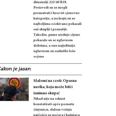
dimenziji 225/40 R18.
Proizvodi su se mogli
promatrati i kroz tri cjenovne
kategorije, a na kraju su se
najboljima očekivano pokazali
oni skuplji i poznatiji.
Također, gume srednje cijene
pokazale su se uglavnom
dobrima, a one najjeftinije
uglavnom su zaslužile loše
ocjene
Zakon je jasan
Slalomi na cesti: Opasna
navika, koja može biti i
iznimno skupa!
Nikad nije na odmet
konstatirati opće poznatu
činjenicu, slalom vožnja
najčešće se uočava i kažnjava