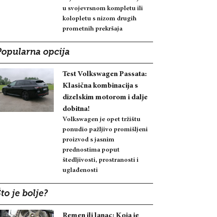
u svojevrsnom kompletu ili
kolopletu s nizom drugih
prometnih prekršaja
Popularna opcija
Test Volkswagen Passata:
Klasična kombinacija s
dizelskim motorom i dalje
dobitna!
Volkswagen je opet tržištu
ponudio pažljivo promišljeni
proizvod s jasnim
prednostima poput
štedljivosti, prostranosti i
uglađenosti
to je bolje?
Remen ili lanac: Koja je