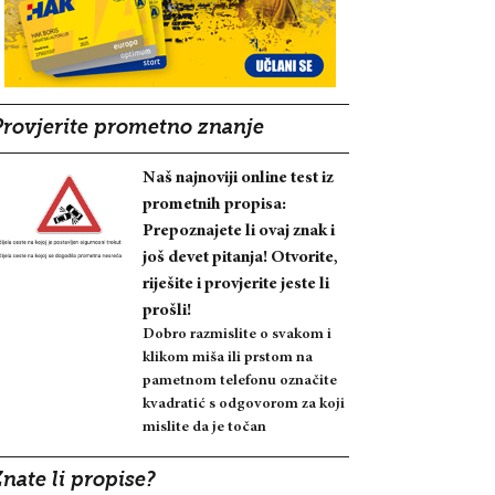
Provjerite prometno znanje
Naš najnoviji online test iz
prometnih propisa:
Prepoznajete li ovaj znak i
još devet pitanja! Otvorite,
riješite i provjerite jeste li
prošli!
Dobro razmislite o svakom i
klikom miša ili prstom na
pametnom telefonu označite
kvadratić s odgovorom za koji
mislite da je točan
nate li propise?