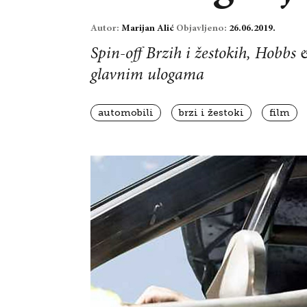
Autor:
Marijan Alić
Objavljeno:
26.06.2019.
Spin-off Brzih i žestokih, Hobb
glavnim ulogama
automobili
brzi i žestoki
film