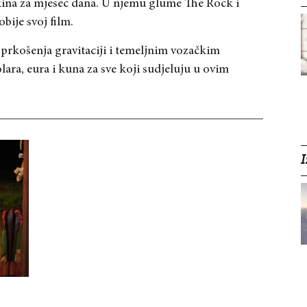
 kina za mjesec dana. U njemu glume The Rock i
bije svoj film.
 prkošenja gravitaciji i temeljnim vozačkim
ra, eura i kuna za sve koji sudjeluju u ovim
I