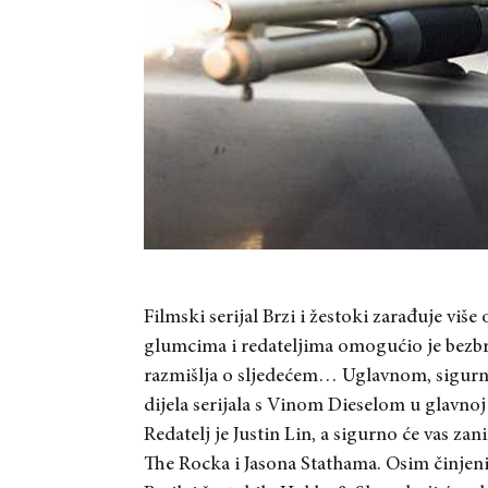
Filmski serijal Brzi i žestoki zarađuje viš
glumcima i redateljima omogućio je bezbr
razmišlja o sljedećem… Uglavnom, sigurno
dijela serijala s Vinom Dieselom u glavno
Redatelj je Justin Lin, a sigurno će vas 
The Rocka i Jasona Stathama. Osim činjenice