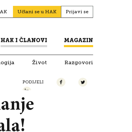
HAK
Učlani se u HAK
Prijavi se
HAK I ČLANOVI
MAGAZIN
logija
Život
Razgovori
PODIJELI
manje
ala!