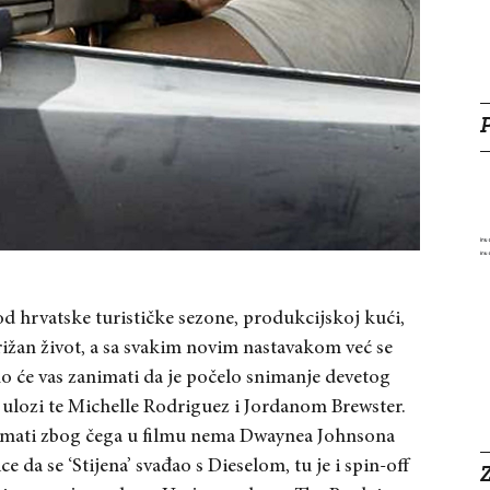
e od hrvatske turističke sezone, produkcijskoj kući,
ižan život, a sa svakim novim nastavakom već se
 će vas zanimati da je počelo snimanje devetog
j ulozi te Michelle Rodriguez i Jordanom Brewster.
zanimati zbog čega u filmu nema Dwaynea Johnsona
 da se ‘Stijena’ svađao s Dieselom, tu je i spin-off
Z