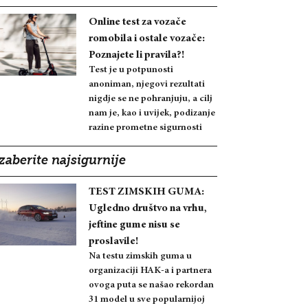
Online test za vozače
romobila i ostale vozače:
Poznajete li pravila?!
Test je u potpunosti
anoniman, njegovi rezultati
nigdje se ne pohranjuju, a cilj
nam je, kao i uvijek, podizanje
razine prometne sigurnosti
zaberite najsigurnije
TEST ZIMSKIH GUMA:
Ugledno društvo na vrhu,
jeftine gume nisu se
proslavile!
Na testu zimskih guma u
organizaciji HAK-a i partnera
ovoga puta se našao rekordan
31 model u sve popularnijoj