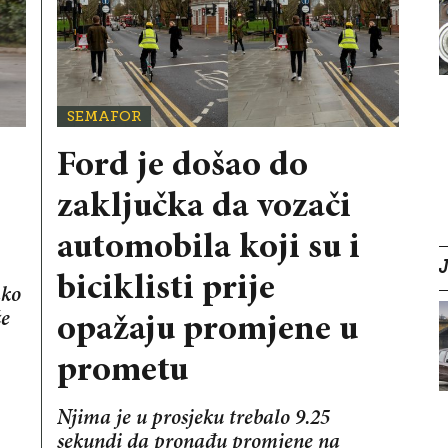
SEMAFOR
Ford je došao do
zaključka da vozači
automobila koji su i
biciklisti prije
ako
že
opažaju promjene u
prometu
Njima je u prosjeku trebalo 9.25
sekundi da pronađu promjene na