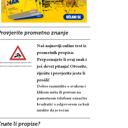
Provjerite prometno znanje
Naš najnoviji online test iz
prometnih propisa:
Prepoznajete li ovaj znak i
još devet pitanja! Otvorite,
riješite i provjerite jeste li
prošli!
Dobro razmislite o svakom i
klikom miša ili prstom na
pametnom telefonu označite
kvadratić s odgovorom za koji
mislite da je točan
nate li propise?