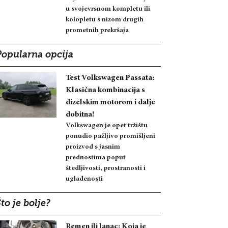
u svojevrsnom kompletu ili
kolopletu s nizom drugih
prometnih prekršaja
Popularna opcija
Test Volkswagen Passata:
Klasična kombinacija s
dizelskim motorom i dalje
dobitna!
Volkswagen je opet tržištu
ponudio pažljivo promišljeni
proizvod s jasnim
prednostima poput
štedljivosti, prostranosti i
uglađenosti
to je bolje?
Remen ili lanac: Koja je