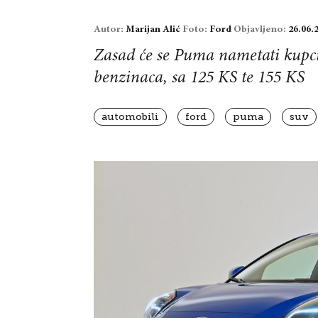
Autor:
Marijan Alić
Foto:
Ford
Objavljeno:
26.06.
Zasad će se Puma nametati kupcim
benzinaca, sa 125 KS te 155 KS
automobili
ford
puma
suv