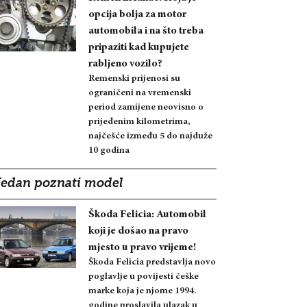
opcija bolja za motor
automobila i na što treba
pripaziti kad kupujete
rabljeno vozilo?
Remenski prijenosi su
ograničeni na vremenski
period zamijene neovisno o
prijeđenim kilometrima,
najčešće između 5 do najduže
10 godina
Jedan poznati model
Škoda Felicia: Automobil
koji je došao na pravo
mjesto u pravo vrijeme!
Škoda Felicia predstavlja novo
poglavlje u povijesti češke
marke koja je njome 1994.
godine proslavila ulazak u