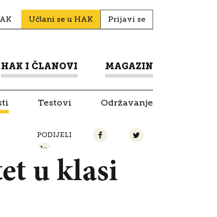
HAK
Učlani se u HAK
Prijavi se
HAK I ČLANOVI
MAGAZIN
ti
Testovi
Održavanje
PODIJELI
t u klasi