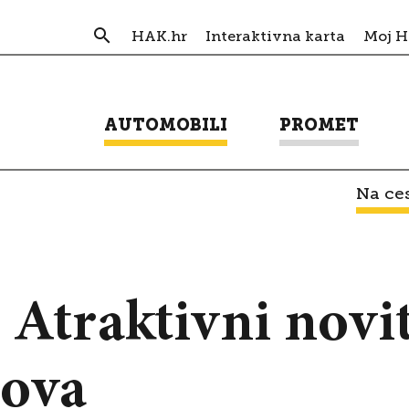
HAK.hr
Interaktivna karta
Moj 
AUTOMOBILI
PROMET
Na ces
Atraktivni novite
-ova