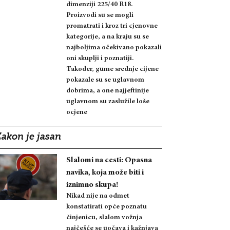
dimenziji 225/40 R18.
Proizvodi su se mogli
promatrati i kroz tri cjenovne
kategorije, a na kraju su se
najboljima očekivano pokazali
oni skuplji i poznatiji.
Također, gume srednje cijene
pokazale su se uglavnom
dobrima, a one najjeftinije
uglavnom su zaslužile loše
ocjene
Zakon je jasan
Slalomi na cesti: Opasna
navika, koja može biti i
iznimno skupa!
Nikad nije na odmet
konstatirati opće poznatu
činjenicu, slalom vožnja
najčešće se uočava i kažnjava