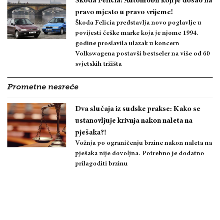
Škoda Felicia: Automobil koji je došao na
pravo mjesto u pravo vrijeme!
Škoda Felicia predstavlja novo poglavlje u
povijesti češke marke koja je njome 1994.
godine proslavila ulazak u koncern
Volkswagena postavši bestseler na više od 60
svjetskih tržišta
Prometne nesreće
Dva slučaja iz sudske prakse: Kako se
ustanovljuje krivnja nakon naleta na
pješaka?!
Vožnja po ograničenju brzine nakon naleta na
pješaka nije dovoljna. Potrebno je dodatno
prilagoditi brzinu