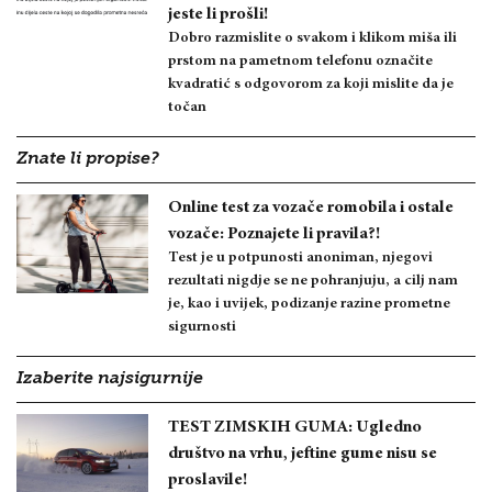
jeste li prošli!
Dobro razmislite o svakom i klikom miša ili
prstom na pametnom telefonu označite
kvadratić s odgovorom za koji mislite da je
točan
Znate li propise?
Online test za vozače romobila i ostale
vozače: Poznajete li pravila?!
Test je u potpunosti anoniman, njegovi
rezultati nigdje se ne pohranjuju, a cilj nam
je, kao i uvijek, podizanje razine prometne
sigurnosti
Izaberite najsigurnije
TEST ZIMSKIH GUMA: Ugledno
društvo na vrhu, jeftine gume nisu se
proslavile!