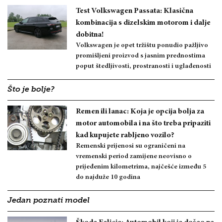
Test Volkswagen Passata: Klasična
kombinacija s dizelskim motorom i dalje
dobitna!
Volkswagen je opet tržištu ponudio pažljivo
promišljeni proizvod s jasnim prednostima
poput štedljivosti, prostranosti i uglađenosti
Što je bolje?
Remen ili lanac: Koja je opcija bolja za
motor automobila i na što treba pripaziti
kad kupujete rabljeno vozilo?
Remenski prijenosi su ograničeni na
vremenski period zamijene neovisno o
prijeđenim kilometrima, najčešće između 5
do najduže 10 godina
Jedan poznati model