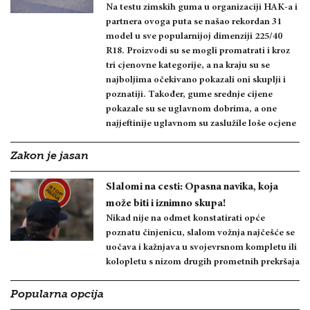
Na testu zimskih guma u organizaciji HAK-a i
partnera ovoga puta se našao rekordan 31
model u sve popularnijoj dimenziji 225/40
R18. Proizvodi su se mogli promatrati i kroz
tri cjenovne kategorije, a na kraju su se
najboljima očekivano pokazali oni skuplji i
poznatiji. Također, gume srednje cijene
pokazale su se uglavnom dobrima, a one
najjeftinije uglavnom su zaslužile loše ocjene
Zakon je jasan
Slalomi na cesti: Opasna navika, koja
može biti i iznimno skupa!
Nikad nije na odmet konstatirati opće
poznatu činjenicu, slalom vožnja najčešće se
uočava i kažnjava u svojevrsnom kompletu ili
kolopletu s nizom drugih prometnih prekršaja
Popularna opcija