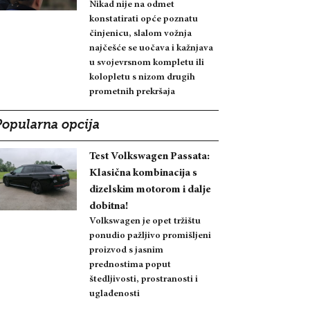
Nikad nije na odmet
konstatirati opće poznatu
činjenicu, slalom vožnja
najčešće se uočava i kažnjava
u svojevrsnom kompletu ili
kolopletu s nizom drugih
prometnih prekršaja
Popularna opcija
Test Volkswagen Passata:
Klasična kombinacija s
dizelskim motorom i dalje
dobitna!
Volkswagen je opet tržištu
ponudio pažljivo promišljeni
proizvod s jasnim
prednostima poput
štedljivosti, prostranosti i
uglađenosti