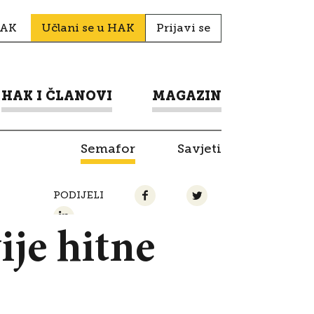
HAK
Učlani se u HAK
Prijavi se
HAK I ČLANOVI
MAGAZIN
Semafor
Savjeti
PODIJELI
je hitne