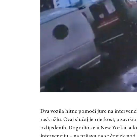
Dva vozila hitne pomoći jure na intervenci
raskrižju. Ovaj slučaj je rijetkost, a zavr
ozlijeđenih. Dogodio se u New Yorku, a kuri
intervenciju – na prijavu da se čovjek pod