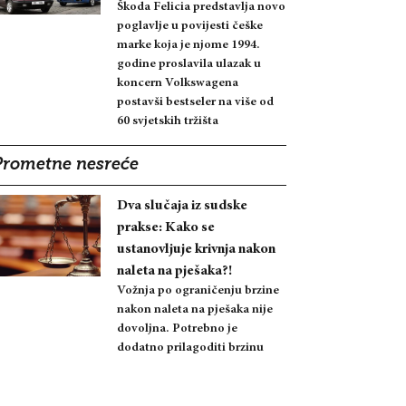
Škoda Felicia predstavlja novo
poglavlje u povijesti češke
marke koja je njome 1994.
godine proslavila ulazak u
koncern Volkswagena
postavši bestseler na više od
60 svjetskih tržišta
Prometne nesreće
Dva slučaja iz sudske
prakse: Kako se
ustanovljuje krivnja nakon
naleta na pješaka?!
Vožnja po ograničenju brzine
nakon naleta na pješaka nije
dovoljna. Potrebno je
dodatno prilagoditi brzinu