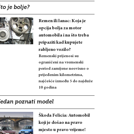
to je bolje?
Remen ili lanac: Koja je
opcija bolja za motor
automobila i na što treba
pripaziti kad kupujete
rabljeno vozilo?
Remenski prijenosi su
ograničeni na vremenski
period zamijene neovisno o
prijeđenim kilometrima,
najčešće između 5 do najduže
10 godina
Jedan poznati model
Škoda Felicia: Automobil
koji je došao na pravo
mjesto u pravo vrijeme!