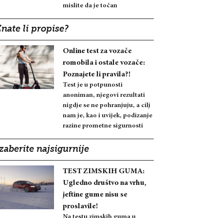
mislite da je točan
nate li propise?
Online test za vozače
romobila i ostale vozače:
Poznajete li pravila?!
Test je u potpunosti
anoniman, njegovi rezultati
nigdje se ne pohranjuju, a cilj
nam je, kao i uvijek, podizanje
razine prometne sigurnosti
zaberite najsigurnije
TEST ZIMSKIH GUMA:
Ugledno društvo na vrhu,
jeftine gume nisu se
proslavile!
Na testu zimskih guma u