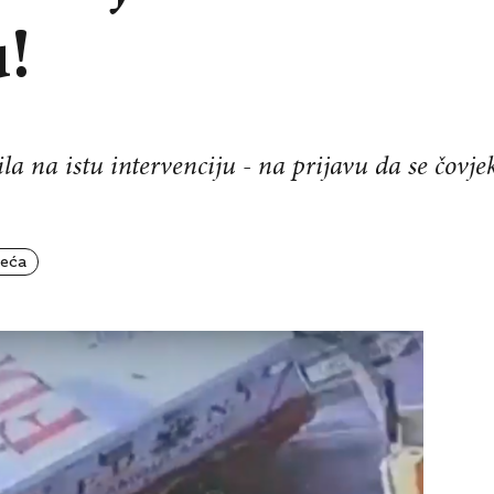
u!
rila na istu intervenciju - na prijavu da se čov
eća