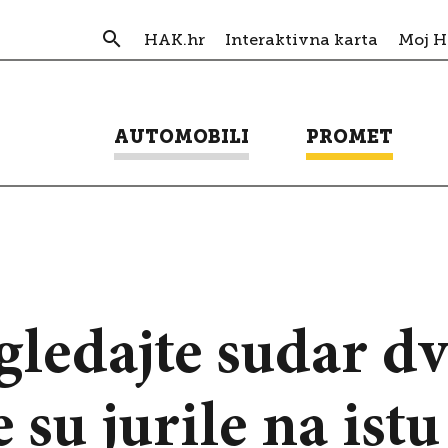
HAK.hr
Interaktivna karta
Moj 
AUTOMOBILI
PROMET
edajte sudar dvi
su jurile na istu