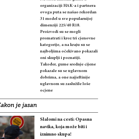
organizaciji HAK-a i partnera
ovoga puta se našao rekordan
31 model u sve popularnijoj
dimenziji 225/40 R18.
Proizvodi su se mogli
promatrati i kroz tri cjenovne
kategorije, a na kraju su se
najboljima očekivano pokazali
oni skuplji i poznatiji.
Također, gume srednje cijene
pokazale su se uglavnom
dobrima, a one najjeftinije
uglavnom su zaslužile loše
ocjene
Zakon je jasan
Slalomi na cesti: Opasna
navika, koja može biti i
iznimno skupa!