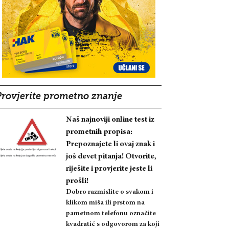
Provjerite prometno znanje
Naš najnoviji online test iz
prometnih propisa:
Prepoznajete li ovaj znak i
još devet pitanja! Otvorite,
riješite i provjerite jeste li
prošli!
Dobro razmislite o svakom i
klikom miša ili prstom na
pametnom telefonu označite
kvadratić s odgovorom za koji