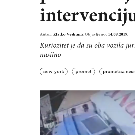
intervencij
Autor:
Zlatko Vedranić
Objavljeno:
14.08.2019.
Kuriozitet je da su oba vozila ju
nasilno
new york
promet
prometna nesr