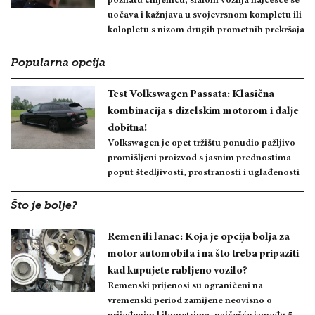
poznatu činjenicu, slalom vožnja najčešće se
uočava i kažnjava u svojevrsnom kompletu ili
kolopletu s nizom drugih prometnih prekršaja
Popularna opcija
Test Volkswagen Passata: Klasična
kombinacija s dizelskim motorom i dalje
dobitna!
Volkswagen je opet tržištu ponudio pažljivo
promišljeni proizvod s jasnim prednostima
poput štedljivosti, prostranosti i uglađenosti
Što je bolje?
Remen ili lanac: Koja je opcija bolja za
motor automobila i na što treba pripaziti
kad kupujete rabljeno vozilo?
Remenski prijenosi su ograničeni na
vremenski period zamijene neovisno o