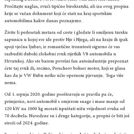
Pročitajte naglas, zvuči tipično birokratski, ali iza ovog propisa
krije se važan dokument koji će stati na kraj sportskim
automobilima kakve danas poznajemo.
Živite li pedesetak metara od ceste i gledate li omiljenu tursku
sapunicu u kojoj sve ide protiv Nje i Njega, ali na kraju ih ipak
spoji vječna ljubav, iz romantične tronutosti sigurno će vas
razbuditi duboki zlokobni zvuk rijetkih V8 automobila u
Hrvatskoj. Ako ste barem površni fan autoindustrije prepoznat
ćete taj zvuk ili, recimo, Porscheov bokser motor, koji se glasa
kao da je VW Bubu netko učio opernom pjevanju. Toga više
nema.
Od 1. srpnja 2020. godine pooštravaju se pravila pa će,
primjerice, novi automobil s omjerom snage i mase manje od
120 kW na 1000 kg morati ispuštati nižu vrijednost zvuka od
70 decibela. Navedene su i druge kategorije, a propisi će biti još
stroži od 2024. godine.