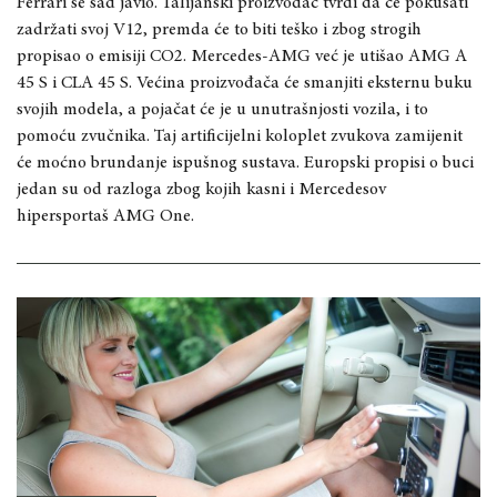
Ferrari se sad javio. Talijanski proizvođač tvrdi da će pokušati
zadržati svoj V12, premda će to biti teško i zbog strogih
propisao o emisiji CO2. Mercedes-AMG već je utišao AMG A
45 S i CLA 45 S. Većina proizvođača će smanjiti eksternu buku
svojih modela, a pojačat će je u unutrašnjosti vozila, i to
pomoću zvučnika. Taj artificijelni koloplet zvukova zamijenit
će moćno brundanje ispušnog sustava. Europski propisi o buci
jedan su od razloga zbog kojih kasni i Mercedesov
hipersportaš AMG One.