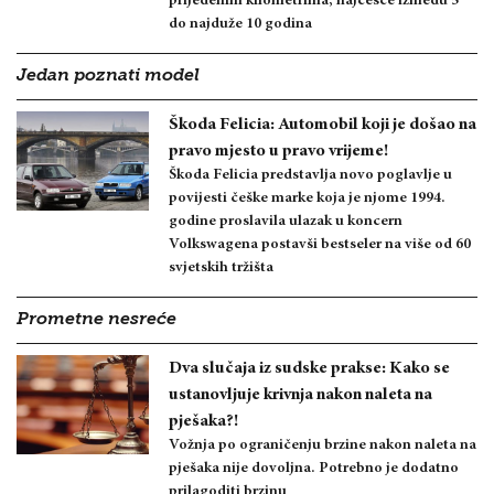
prijeđenim kilometrima, najčešće između 5
do najduže 10 godina
Jedan poznati model
Škoda Felicia: Automobil koji je došao na
pravo mjesto u pravo vrijeme!
Škoda Felicia predstavlja novo poglavlje u
povijesti češke marke koja je njome 1994.
godine proslavila ulazak u koncern
Volkswagena postavši bestseler na više od 60
svjetskih tržišta
Prometne nesreće
Dva slučaja iz sudske prakse: Kako se
ustanovljuje krivnja nakon naleta na
pješaka?!
Vožnja po ograničenju brzine nakon naleta na
pješaka nije dovoljna. Potrebno je dodatno
prilagoditi brzinu