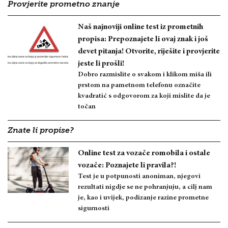
Provjerite prometno znanje
Naš najnoviji online test iz prometnih
propisa: Prepoznajete li ovaj znak i još
devet pitanja! Otvorite, riješite i provjerite
jeste li prošli!
Dobro razmislite o svakom i klikom miša ili
prstom na pametnom telefonu označite
kvadratić s odgovorom za koji mislite da je
točan
Znate li propise?
Online test za vozače romobila i ostale
vozače: Poznajete li pravila?!
Test je u potpunosti anoniman, njegovi
rezultati nigdje se ne pohranjuju, a cilj nam
je, kao i uvijek, podizanje razine prometne
sigurnosti