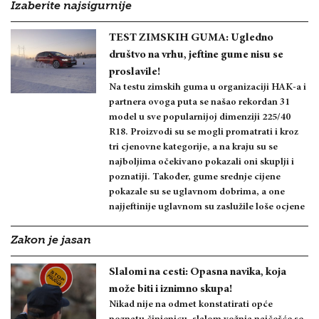
Izaberite najsigurnije
TEST ZIMSKIH GUMA: Ugledno
društvo na vrhu, jeftine gume nisu se
proslavile!
Na testu zimskih guma u organizaciji HAK-a i
partnera ovoga puta se našao rekordan 31
model u sve popularnijoj dimenziji 225/40
R18. Proizvodi su se mogli promatrati i kroz
tri cjenovne kategorije, a na kraju su se
najboljima očekivano pokazali oni skuplji i
poznatiji. Također, gume srednje cijene
pokazale su se uglavnom dobrima, a one
najjeftinije uglavnom su zaslužile loše ocjene
Zakon je jasan
Slalomi na cesti: Opasna navika, koja
može biti i iznimno skupa!
Nikad nije na odmet konstatirati opće