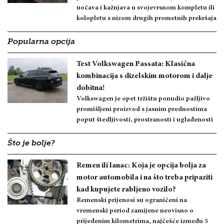
uočava i kažnjava u svojevrsnom kompletu ili
kolopletu s nizom drugih prometnih prekršaja
Popularna opcija
Test Volkswagen Passata: Klasična
kombinacija s dizelskim motorom i dalje
dobitna!
Volkswagen je opet tržištu ponudio pažljivo
promišljeni proizvod s jasnim prednostima
poput štedljivosti, prostranosti i uglađenosti
Što je bolje?
Remen ili lanac: Koja je opcija bolja za
motor automobila i na što treba pripaziti
kad kupujete rabljeno vozilo?
Remenski prijenosi su ograničeni na
vremenski period zamijene neovisno o
prijeđenim kilometrima, najčešće između 5