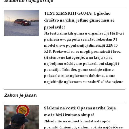
Izaberite najsigurnije
TEST ZIMSKIH GUMA: Ugledno
društvo na vrhu, jeftine gume nisu se
proslavile!
Na testu zimskih guma u organizaciji HAK-a i
partnera ovoga puta se našao rekordan 31
model u sve popularnijoj dimenziji 225/40
R18. Proizvodi su se mogli promatrati i kroz
tri cjenovne kategorije, a na kraju su se
najboljima očekivano pokazali oni skuplji i
poznatiji. Također, gume srednje cijene
pokazale su se uglavnom dobrima, a one
najjeftinije uglavnom su zaslužile loše ocjene
Zakon je jasan
Slalomi na cesti: Opasna navika, koja
može biti i iznimno skupa!
Nikad nije na odmet konstatirati opće
poznatu činjenicu, slalom vožnja najčešće se