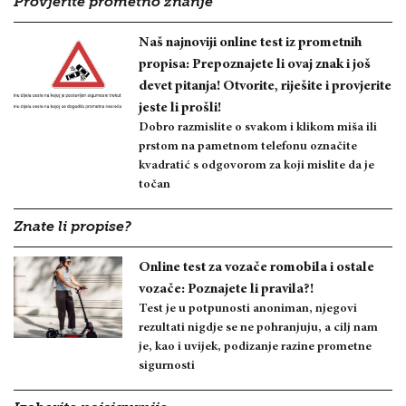
Provjerite prometno znanje
Naš najnoviji online test iz prometnih
propisa: Prepoznajete li ovaj znak i još
devet pitanja! Otvorite, riješite i provjerite
jeste li prošli!
Dobro razmislite o svakom i klikom miša ili
prstom na pametnom telefonu označite
kvadratić s odgovorom za koji mislite da je
točan
Znate li propise?
Online test za vozače romobila i ostale
vozače: Poznajete li pravila?!
Test je u potpunosti anoniman, njegovi
rezultati nigdje se ne pohranjuju, a cilj nam
je, kao i uvijek, podizanje razine prometne
sigurnosti