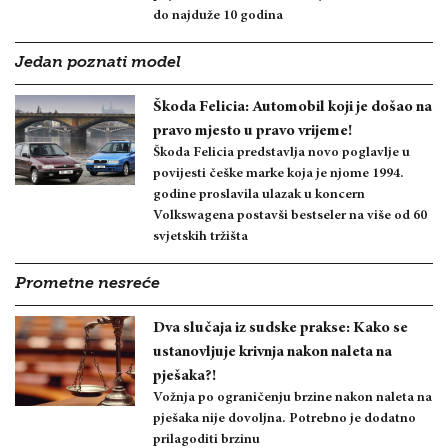
do najduže 10 godina
Jedan poznati model
Škoda Felicia: Automobil koji je došao na
pravo mjesto u pravo vrijeme!
Škoda Felicia predstavlja novo poglavlje u
povijesti češke marke koja je njome 1994.
godine proslavila ulazak u koncern
Volkswagena postavši bestseler na više od 60
svjetskih tržišta
Prometne nesreće
Dva slučaja iz sudske prakse: Kako se
ustanovljuje krivnja nakon naleta na
pješaka?!
Vožnja po ograničenju brzine nakon naleta na
pješaka nije dovoljna. Potrebno je dodatno
prilagoditi brzinu