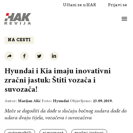
Učlani se u HAK
Prijavi se
Život
Razgovori
NA CESTI
Hyundai i Kia imaju inovativni
zračni jastuk: Štiti vozača i
suvozača!
Autor:
Marijan Alić
Foto:
Hyundai
Objavljeno:
23.09.2019.
Može se dogoditi da dođe u slučaju bočnog sudara dođe do
udara dvaju tijela, vozačeva i suvozačeva
automobili
sigurnost
zračni jastuci