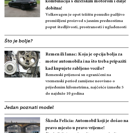
kombinacija s dizelskim motorom i dalje
dobitna!
Volkswagen je opet tržištu ponudio pažljivo
promišljeni proizvod s jasnim prednostima
poput štedljivosti, prostranosti i uglađenosti
Što je bolje?
Remen ili lanac: Koja je opcija bolja za
motor automobila i na što treba pripaziti
kad kupujete rabljeno vozilo?
Remenski prijenosi su ograničeni na
vremenski period zamijene neovisno o
prijeđenim kilometrima, najčešće između 5
do najduže 10 godina
Jedan poznati model
Škoda Felicia: Automobil koji je došao na
pravo mjesto u pravo vrijeme!