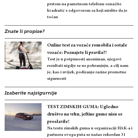
prstom na pametnom telefonu označite
kvadratić s odgovorom za koji mislite da je
točan
Znate li propise?
Online test za vozače romobila i ostale
vozače: Poznajete li pravila?!
Test je u potpunosti anoniman, njegovi
rezultati nigdje se ne pohranjuju, a cilj nam
je, kao i uvijek, podizanje razine prometne
sigurnosti
Izaberite najsigurnije
TEST ZIMSKIH GUMA: Ugledno
društvo na vrhu, jeftine gume nisu se
proslavile!
Na testu zimskih guma u organizaciji HAK-a i
partnera ovoga puta se našao rekordan 31