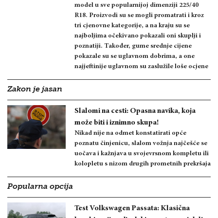
model u sve popularnijoj dimenziji 225/40
R18. Proizvodi su se mogli promatrati i kroz
tri cjenovne kategorije, a na kraju su se
najboljima očekivano pokazali oni skuplji i
poznatiji. Također, gume srednje cijene
pokazale su se uglavnom dobrima, a one
najjeftinije uglavnom su zaslužile loše ocjene
Zakon je jasan
Slalomi na cesti: Opasna navika, koja
može biti i iznimno skupa!
Nikad nije na odmet konstatirati opće
poznatu činjenicu, slalom vožnja najčešće se
uočava i kažnjava u svojevrsnom kompletu ili
kolopletu s nizom drugih prometnih prekršaja
Popularna opcija
Test Volkswagen Passata: Klasična