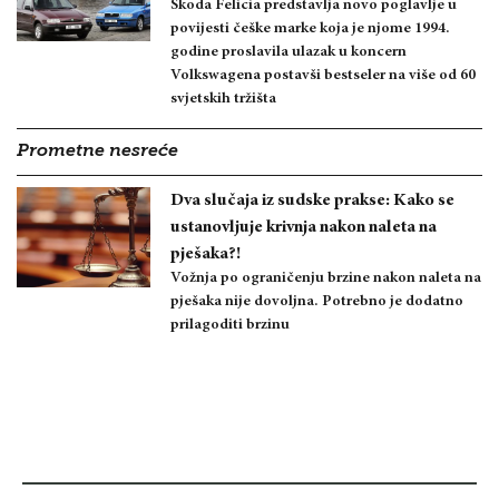
Škoda Felicia predstavlja novo poglavlje u
povijesti češke marke koja je njome 1994.
godine proslavila ulazak u koncern
Volkswagena postavši bestseler na više od 60
svjetskih tržišta
Prometne nesreće
Dva slučaja iz sudske prakse: Kako se
ustanovljuje krivnja nakon naleta na
pješaka?!
Vožnja po ograničenju brzine nakon naleta na
pješaka nije dovoljna. Potrebno je dodatno
prilagoditi brzinu