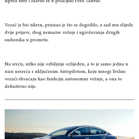
ispred sebe i zaletio se u policijski Ford Taurus.
Vozač je bio iskren, priznao je što se dogodilo, a sad mu slijede
dvije prijave, zbog nemarne vožnje i ugrožavanja drugih
sudionika u prometu.
Na sreću, nitko nije ozbiljnije ozlijeđen, a to je samo jedna u
nizu nesreća s uključenim Autopilotom, koju mnogi Teslini
vozači shvaćaju kao funkciju autonomne vožnje, a ona to
definitivno nije.