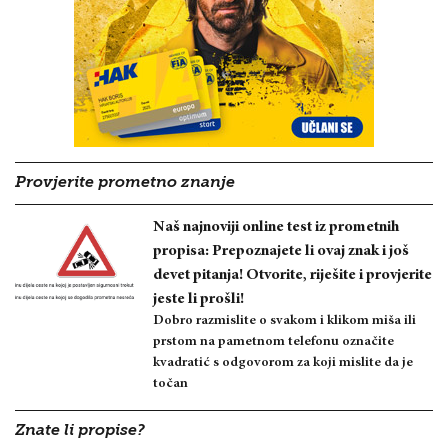
Provjerite prometno znanje
Naš najnoviji online test iz prometnih
propisa: Prepoznajete li ovaj znak i još
devet pitanja! Otvorite, riješite i provjerite
jeste li prošli!
Dobro razmislite o svakom i klikom miša ili
prstom na pametnom telefonu označite
kvadratić s odgovorom za koji mislite da je
točan
Znate li propise?