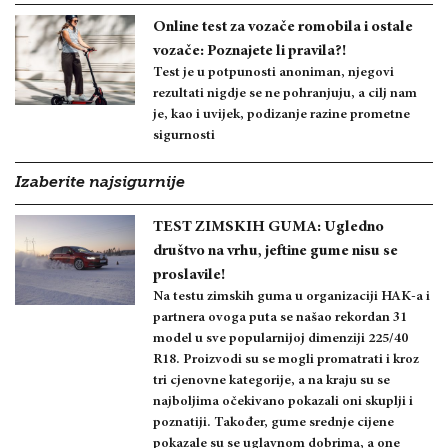
Online test za vozače romobila i ostale
vozače: Poznajete li pravila?!
Test je u potpunosti anoniman, njegovi
rezultati nigdje se ne pohranjuju, a cilj nam
je, kao i uvijek, podizanje razine prometne
sigurnosti
Izaberite najsigurnije
TEST ZIMSKIH GUMA: Ugledno
društvo na vrhu, jeftine gume nisu se
proslavile!
Na testu zimskih guma u organizaciji HAK-a i
partnera ovoga puta se našao rekordan 31
model u sve popularnijoj dimenziji 225/40
R18. Proizvodi su se mogli promatrati i kroz
tri cjenovne kategorije, a na kraju su se
najboljima očekivano pokazali oni skuplji i
poznatiji. Također, gume srednje cijene
pokazale su se uglavnom dobrima, a one