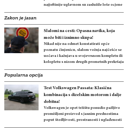
najjeftinije uglavnom su zaslužile loše ocjene
Zakon je jasan
Slalomi na cesti: Opasna navika, koja
može biti i iznimno skupa!
Nikad nije na odmet konstatirati opće
poznatu činjenicu, slalom vožnja najčešće se
uočava i kažnjava u svojevrsnom kompletu ili
kolopletu s nizom drugih prometnih prekršaja
Popularna opcija
Test Volkswagen Passata: Klasična
kombinacija s dizelskim motorom i dalje
dobitna!
Volkswagen je opet tržištu ponudio pažljivo
promišljeni proizvod s jasnim prednostima
poput štedljivosti, prostranosti i uglađenosti